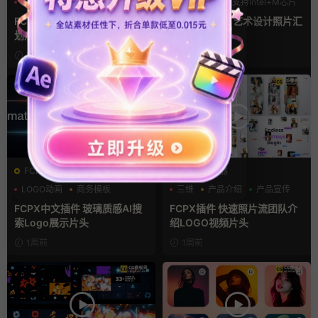
光效
复古风
LOGO动画
支持Intel+M芯片
支持Intel+M芯片
汇聚
FCPX转场插件 15组光效胶片
fcpx片头插件 艺术设计照片汇
划痕复古视频过渡
聚LOGO动画
2天前
6天前
FCPX发生器
FCPX发生器
LOGO动画
商务模板
三维
产品介绍
产品宣传
支持Intel+M芯片
FCPX中文插件 玻璃质感AI搜
FCPX插件 快速照片流团队介
索Logo展示片头
绍LOGO视频片头
1周前
1周前