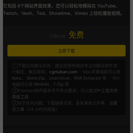
它包括 6个网站界面效果，您可以轻松地模拟在 YouTube、
Twitch、Veoh、Ted、Showtime、Vimeo 上轻松播放视频。
免费
下载价格
立即下载
①下载后如解压失败，建议您使用相对专业的解压软件进
行解压，解压密码：
cgmuban.com
-- Mac苹果电脑可以用
Keka
，
BetterZip
，
Unarchiver
，
RAR Extractor
等 -- Win
电脑可以用
WinRAR
，
7-Zip
等
②Premiere软件版本号不符合要求，可以尝试
Pr工程文件
降级工具
③对于任何问题：下载链接无效，丢失某些文件等，请
提
交工单
（24 小时内修复）