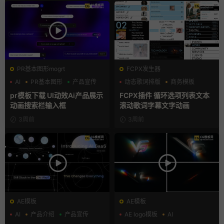
PR基本图形mogrt
FCPX发生器
AI
PR基本图形
产品宣传
动态歌词排版
商务模板
字幕模板
pr模板下载 UI动效Ai产品展示
FCPX插件 循环选项列表文本
动画搜索栏输入框
滚动歌词字幕文字动画
3周前
3周前
AE模板
AE模板
AI
产品介绍
产品宣传
AE logo模板
AI
LOGO动画