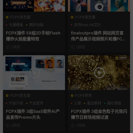
FCPX发生器
FCPX发生器
卡通模板
图形动画
支持Intel+M芯片
手绘风
FCPX插件 58组2D手绘Flash
finalcutpro插件 网站网页宣
爆炸火焰能量特效
传产品展示视频照片轮播FCP
X插件
2周前
2周前
FCPX发生器
FCPX转场
产品介绍
产品宣传
三维
叠加素材
婚礼模板
产品展示
FCPX插件 3组SaaS软件Ai产
FCPX插件 3组金色粒子光效闪
品宣传Promo片头
耀节日转场视频过渡
2周前
3周前