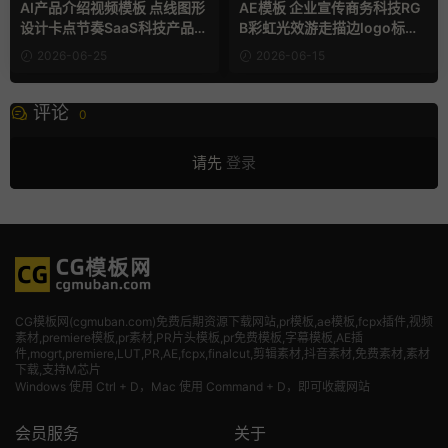
AI产品介绍视频模板 点线图形
AE模板 企业宣传商务科技RG
设计卡点节奏SaaS科技产品宣
B彩虹光效游走描边logo标志
传片AE模板
开场动画
2026-06-25
2026-06-15
评论
0
请先
登录
CG模板网(cgmuban.com)免费后期资源下载网站,pr模板,ae模板,fcpx插件,视频
素材
,premiere模板,pr素材,PR片头模板,pr免费模板,字幕模板,AE插
件,mogrt,premiere,LUT,PR,AE,fcpx,finalcut,剪辑素材,抖音素材,免费素材,素材
下载,支持M芯片
Windows 使用 Ctrl + D，Mac 使用 Command + D，即可收藏网站
会员服务
关于