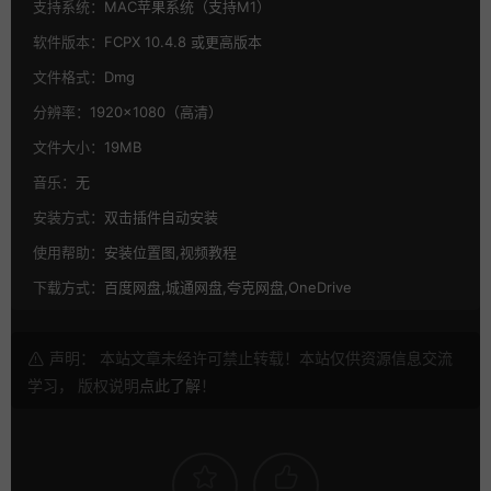
支持系统：
MAC苹果系统（支持M1）
软件版本：
FCPX 10.4.8 或更高版本
文件格式：
Dmg
分辨率：
1920×1080（高清）
文件大小：
19MB
音乐：
无
安装方式：
双击插件自动安装
使用帮助：
安装位置图,视频教程
下载方式：
百度网盘,城通网盘,夸克网盘,OneDrive
声明： 本站文章未经许可禁止转载！本站仅供资源信息交流
学习， 版权说明
点此了解
！