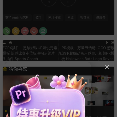
9
0
支持Intel+M芯片
歌手
网址搜索
网红
视频框
进度条
上一篇
下一篇
FCPX插件：足球游戏UP解说元素
PR模板：万圣节活动LOGO 游乐
模板 篮球比赛走位标注指示线片
场酒吧蝙蝠动画月球展示视频PR模
头插件 Sports Coach
板 Halloween Bats Logo Reveal
猜你喜欢
FCPX转场
FCPX发生器