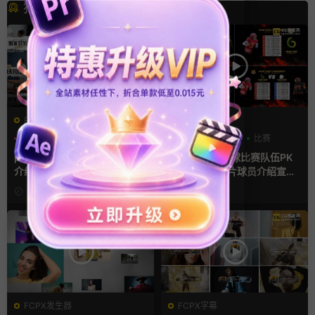
猜你喜欢
PR基本图形mogrt
AE模板
PR基本图形
PR字幕模板
分数
字幕模板
比赛
人物介绍
pr字幕模板 9组胶带贴纸人物
ae体育模板 足球比赛队伍PK
介绍角标动画PR模版
比分牌对决卡片球员介绍宣传
视频AE模板
5小时前
6小时前
FCPX发生器
FCPX字幕