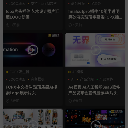
LOGO动画
支持Intel+M芯片
商务模板
字幕条
汇聚
字幕模板
fcpx片头插件 艺术设计照片汇
finalcutpro插件 10组半透明
聚LOGO动画
磨砂液态玻璃字幕条FCPX插
件
3天前
5天前
FCPX发生器
AE模板
LOGO动画
商务模板
AI
产品介绍
产品宣传
支持Intel+M芯片
FCPX中文插件 玻璃质感AI搜
Ae模板 AI人工智能SaaS软件
索Logo展示片头
产品发布会宣传展示4K片头
6天前
6天前