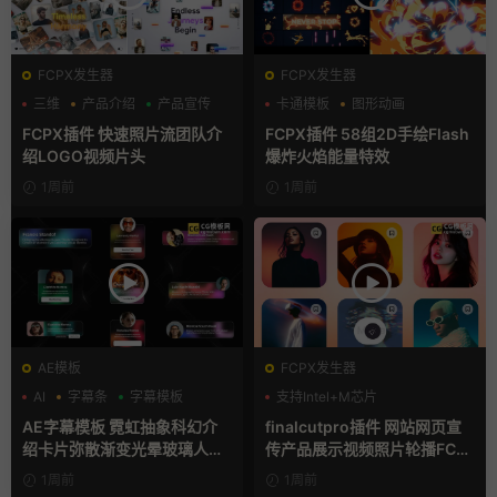
FCPX发生器
FCPX发生器
三维
产品介绍
产品宣传
卡通模板
图形动画
手绘风
FCPX插件 快速照片流团队介
FCPX插件 58组2D手绘Flash
绍LOGO视频片头
爆炸火焰能量特效
1周前
1周前
AE模板
FCPX发生器
AI
字幕条
字幕模板
支持Intel+M芯片
AE字幕模板 霓虹抽象科幻介
finalcutpro插件 网站网页宣
绍卡片弥散渐变光晕玻璃人名
传产品展示视频照片轮播FCP
条
X插件
1周前
1周前