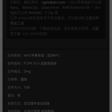
行解压，解压密码：
cgmuban.com
-- Mac苹果电脑可以用
Keka
，
BetterZip
，
Unarchiver
，
RAR Extractor
等 -- Win
电脑可以用
WinRAR
，
7-Zip
等
②Premiere软件版本号不符合要求，可以尝试
Pr工程文件
降级工具
③对于任何问题：下载链接无效，丢失某些文件等，请
提
交工单
（24 小时内修复）
支持系统：
MAC苹果系统（支持M1）
软件版本：
FCPX 10.4 或更高版本
文件格式：
Dmg
分辨率：
通用
文件大小：
1GB
音乐：
有
安装方式：
双击插件自动安装
使用帮助：
安装位置图,视频教程