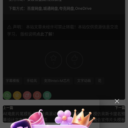
下载方式：
百度网盘,城通网盘,夸克网盘,OneDrive
声明： 本站文章未经许可禁止转载！本站仅供资源信息交流
学习， 版权说明
点此了解
！
7
0
字幕模板
手绘风
支持Intel+M芯片
文字动画
花
上一篇
下一篇
AE电影片尾模板 基础经典滚动字
pr颁奖典礼包装 模仿奥斯卡提名预
幕设计文本标题ae源文件
告年会晚会宣传片头模板