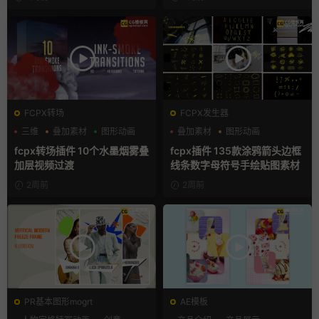
FCPX转场
FCPX发生器
三维
叠加素材
图形动画
叠加素材
图形动画
手绘风
fcpx转场插件 10个水墨烟雾叠
fcpx插件 135款涂鸦箭头边框
加层视频过渡
线条数字母符号手绘贴图素材
2周前
2周前
PR基本图形mogrt
AE模板