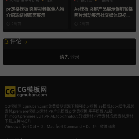
人物定格特写动画
创意
产品介绍
产品展示
动态海报
卡通模板
pr定格模板 竖屏视频抠像人物
Ae模板 竖屏产品展示促销轮播
介绍冻结帧画面展示
照片滑动展示社交媒体短视频
片头
2周前
2周前
评论
0
请先
登录
CG模板网(cgmuban.com)免费后期资源下载网站,pr模板,ae模板,fcpx插件,视频
素材
,premiere模板,pr素材,PR片头模板,pr免费模板,字幕模板,AE插
件,mogrt,premiere,LUT,PR,AE,fcpx,finalcut,剪辑素材,抖音素材,免费素材,素材
下载,支持M芯片
Windows 使用 Ctrl + D，Mac 使用 Command + D，即可收藏网站