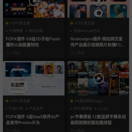
FCPX发生器
FCPX发生器
卡通模板
图形动画
支持Intel+M芯片
手绘风
FCPX插件 58组2D手绘Flash
finalcutpro插件 网站网页宣
爆炸火焰能量特效
传产品展示视频照片轮播FCP
X插件
1周前
2周前
FCPX发生器
PR基本图形mogrt
产品介绍
产品宣传
PR字幕模板
VLOG
产品展示
人物介绍
FCPX插件 3组SaaS软件Ai产
pr字幕模板 12款竖屏字幕条动
品宣传Promo片头
画短视频封面标题排版
2周前
2周前