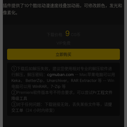
插件提供了10个酷炫动漫速度线叠加动画，可修改颜色，发光和
像素化。
9
下载价格
CG币
VIP免费
立即购买
①下载后如解压失败，建议您使用相对专业的解压软件进
行解压，解压密码：
cgmuban.com
-- Mac苹果电脑可以用
Keka
，
BetterZip
，
Unarchiver
，
RAR Extractor
等 -- Win
电脑可以用
WinRAR
，
7-Zip
等
②Premiere软件版本号不符合要求，可以尝试
Pr工程文件
降级工具
③对于任何问题：下载链接无效，丢失某些文件等，请
提
交工单
（24 小时内修复）