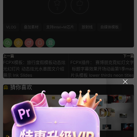
3
0
VLOG
叠加素材
支持Intel+M芯片
放射线
自媒体模板
上一篇
下一篇
FCPX模板：旅行度假模板动态炫
FCPX插件： 赛博朋克霓虹灯文字
光幻灯片 动态炫光水墨图文介绍
标题字幕效果开场动画第1季mac
展示 Ink Slides
片头模板 lower thirds neon titles
猜你喜欢
FCPX转场
FCPX发生器