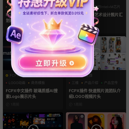
光效
复古风
LOGO动画
支持Intel+M芯片
支持Intel+M芯片
汇聚
FCPX转场插件 15组光效胶片
fcpx片头插件 艺术设计照片汇
划痕复古视频过渡
聚LOGO动画
1天前
5天前
FCPX发生器
FCPX发生器
LOGO动画
商务模板
三维
产品介绍
产品宣传
支持Intel+M芯片
FCPX中文插件 玻璃质感AI搜
FCPX插件 快速照片流团队介
索Logo展示片头
绍LOGO视频片头
1周前
1周前