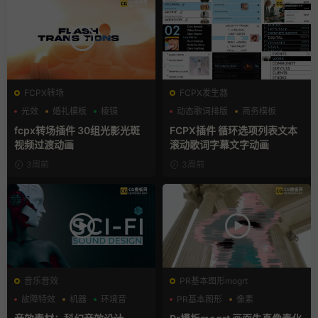
FCPX转场
FCPX发生器
光效
婚礼模板
棱镜
动态歌词排版
商务模板
字幕模板
fcpx转场插件 30组光影光斑
FCPX插件 循环选项列表文本
视频过渡动画
滚动歌词字幕文字动画
3周前
3周前
音乐音效
PR基本图形mogrt
故障特效
机器
环境音
PR基本图形
像素
故障特效