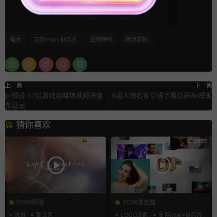
6
0
噪点
支持Intel+M芯片
故障特效
转场模板
上一篇
下一篇
pr预设 57组游戏自媒体视频进度
9组人物名言引语字幕动画Ae模板
条动画
猜你喜欢
FCPX转场
FCPX发生器
光效
复古风
LOGO动画
支持Intel+M芯片