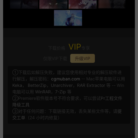
VIP
下载价格
专享
仅限VIP下载
升级VIP
①下载后如解压失败，建议您使用相对专业的解压软件进
行解压，解压密码：
cgmuban.com
-- Mac苹果电脑可以用
Keka
，
BetterZip
，
Unarchiver
，
RAR Extractor
等 -- Win
电脑可以用
WinRAR
，
7-Zip
等
②Premiere软件版本号不符合要求，可以尝试
Pr工程文件
降级工具
③对于任何问题：下载链接无效，丢失某些文件等，请
提
交工单
（24 小时内修复）