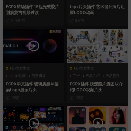
支持Intel+M芯片
汇聚
FCPX转场插件 15组光效胶片
fcpx片头插件 艺术设计照片汇
划痕复古视频过渡
聚LOGO动画
21小时前
5天前
FCPX发生器
FCPX发生器
LOGO动画
商务模板
三维
产品介绍
产品宣传
支持Intel+M芯片
FCPX中文插件 玻璃质感AI搜
FCPX插件 快速照片流团队介
索Logo展示片头
绍LOGO视频片头
1周前
1周前