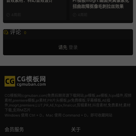
音效素材：科幻音效设计
Pr模板mogrt 画面失真像素化
扭曲故障抠像毛刺拉丝效果
4周前
4周前
评论
0
请先
登录
CG模板网(cgmuban.com)免费后期资源下载网站,pr模板,ae模板,fcpx插件,视频
素材
,premiere模板,pr素材,PR片头模板,pr免费模板,字幕模板,AE插
件,mogrt,premiere,LUT,PR,AE,fcpx,finalcut,剪辑素材,抖音素材,免费素材,素材
下载,支持M芯片
Windows 使用 Ctrl + D，Mac 使用 Command + D，即可收藏网站
会员服务
关于