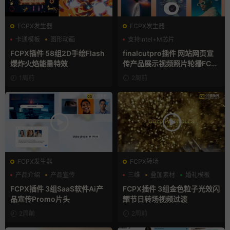
FCPX发生器
FCPX发生器
卡通模板
图形动画
支持Intel+M芯片
手绘风
FCPX插件 58组2D手绘Flash
finalcutpro插件 网站网页宣
爆炸火焰能量特效
传产品展示视频照片轮播FCP
X插件
1周前
2周前
FCPX发生器
FCPX转场
产品介绍
产品宣传
三维
叠加素材
婚礼模板
产品展示
FCPX插件 3组SaaS软件Ai产
FCPX插件 3组金色粒子光效闪
品宣传Promo片头
耀节日转场视频过渡
2周前
2周前