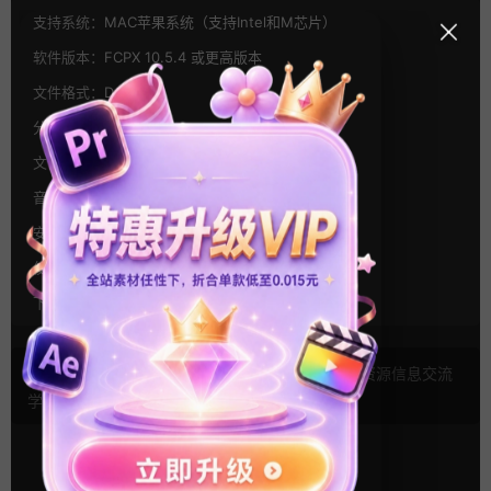
支持系统：
MAC苹果系统（支持Intel和M芯片）
软件版本：
FCPX 10.5.4 或更高版本
文件格式：
Dmg
分辨率：
通用
文件大小：
228MB
音乐：
无
安装方式：
双击插件自动安装
使用帮助：
安装位置图,视频教程
下载方式：
百度网盘,夸克网盘,OneDrive
声明： 本站文章未经许可禁止转载！本站仅供资源信息交流
学习， 版权说明
点此了解
！