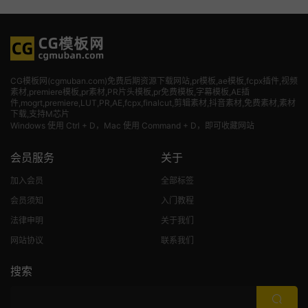
CG模板网(cgmuban.com)免费后期资源下载网站,pr模板,ae模板,fcpx插件,视频
素材
,premiere模板,pr素材,PR片头模板,pr免费模板,字幕模板,AE插
件,mogrt,premiere,LUT,PR,AE,fcpx,finalcut,剪辑素材,抖音素材,免费素材,素材
下载,支持M芯片
Windows 使用 Ctrl + D，Mac 使用 Command + D，即可收藏网站
会员服务
关于
加入会员
全部标签
会员须知
入门教程
法律申明
关于我们
网站协议
联系我们
搜索