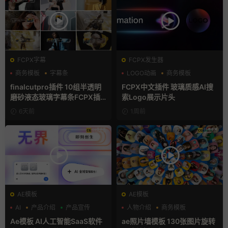
FCPX字幕
FCPX发生器
商务模板
字幕条
LOGO动画
商务模板
字幕模板
支持Intel+M芯片
finalcutpro插件 10组半透明
FCPX中文插件 玻璃质感AI搜
磨砂液态玻璃字幕条FCPX插
索Logo展示片头
件
6天前
1周前
AE模板
AE模板
AI
产品介绍
产品宣传
人物介绍
商务模板
幻灯片
Ae模板 AI人工智能SaaS软件
ae照片墙模板 130张图片旋转