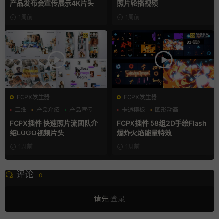
产品发布会宣传展示4K片头
照片轮播视频
1周前
1周前
FCPX发生器
FCPX发生器
三维
产品介绍
产品宣传
卡通模板
图形动画
手绘风
FCPX插件 快速照片流团队介
FCPX插件 58组2D手绘Flash
绍LOGO视频片头
爆炸火焰能量特效
1周前
1周前
评论
0
请先
登录