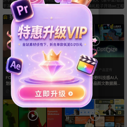
干净小标题动画
奖典礼粒子开场ae工程
猜你喜欢
FCPX转场
AE模板
光效
复古风
AI
产品介绍
产品宣传
支持Intel+M芯片
FCPX转场插件 15组光效胶片
ae片头模板 36秒科技感AI人
划痕复古视频过渡
工智能SaaS产品图文数据展示
宣传视频AE模板
4小时前
2天前