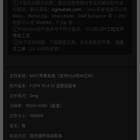
①下载后如解压失败，建议您使用相对专业的解压软件进
行解压，解压密码：
cgmuban.com
-- Mac苹果电脑可以用
Keka
，
BetterZip
，
Unarchiver
，
RAR Extractor
等 -- Win
电脑可以用
WinRAR
，
7-Zip
等
②Premiere软件版本号不符合要求，可以尝试
Pr工程文件
降级工具
③对于任何问题：下载链接无效，丢失某些文件等，请
提
交工单
（24 小时内修复）
支持系统：
MAC苹果系统（支持Intel和M芯片）
软件版本：
FCPX 10.4.10 或更高版本
文件格式：
Dmg
分辨率：
1920×1080（高清）
文件大小：
695MB
音乐：
有
安装方式：
双击插件自动安装