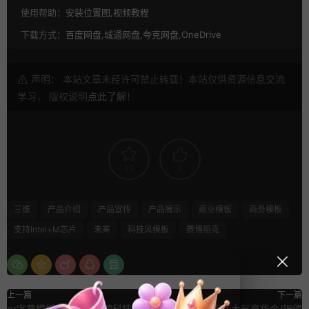
使用帮助：
安装位置图,视频教程
下载方式：
百度网盘,城通网盘,夸克网盘,OneDrive
声明： 本站文章未经许可禁止转载！本站仅供资源信息交流
学习， 版权说明
点此了解
！
10
0
三维
产品介绍
产品宣传
产品展示
商业模板
商务模板
支持Intel+M芯片
未来
科技风模板
赛博朋克
上一篇
下一篇
pr字幕模板 6个医疗主题科技风格
AE片头模板 宏伟大气豪华金/银颁