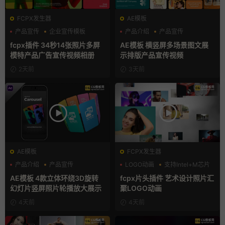
FCPX发生器
AE模板
产品宣传
企业宣传模板
产品介绍
产品宣传
分屏模板
产品展示
fcpx插件 34秒14张照片多屏
AE模板 横竖屏多场景图文展
模特产品广告宣传视频相册
示排版产品宣传视频
2天前
3天前
AE模板
FCPX发生器
产品介绍
产品宣传
LOGO动画
支持Intel+M芯片
产品展示
汇聚
AE模板 4款立体环绕3D旋转
fcpx片头插件 艺术设计照片汇
幻灯片竖屏照片轮播放大展示
聚LOGO动画
4天前
4天前