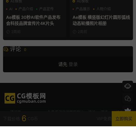
AE模板
AE模板
AI
产品介绍
产品宣传
产品展示
人物介绍
团队介绍
Ae模板 30秒AI软件产品发布
Ae模板 横竖版幻灯片圆形弧线
会科技品牌宣传片4K片头
动态轮播照片相册
2周前
2周前
评论
0
请先
登录
CG模板网(cgmuban.com)免费后期资源下载网站,pr模板,ae模板,fcpx插件,视频
6
素材
,premiere模板,pr素材,PR片头模板,pr免费模板,字幕模板,AE插
下载价格
CG币
VIP免费
立即购买
首页
发现
VIP
我的
件,mogrt,premiere,LUT,PR,AE,fcpx,finalcut,剪辑素材,抖音素材,免费素材,素材
下载,支持M芯片
Windows 使用 Ctrl + D，Mac 使用 Command + D，即可收藏网站