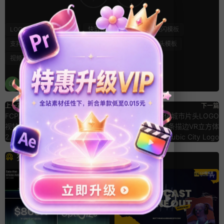
LOGO动画
卡点模板
快剪模板
快节奏
快闪模板
支持Intel+M芯片
旅行模板
活动快剪模板
片头模板
视频开场
闪烁
频闪
上一篇
下一篇
FCPX插件：四点平面自动跟踪透
PR模板：数字化城市片头LOGO
视特效 Auto Tracker Perspective
高科技网络线条描边VR立方体
2.2
Cubic City Logo
猜你喜欢