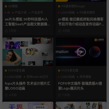
AE模板
PR基本图形mogrt
AI
产品介绍
产品宣传
LOGO动画
PR基本图形
复古风
ae片头模板 36秒科技感AI人
pr模板 做旧撕纸拼贴风格播客
工智能SaaS产品图文数据展示
节目开场介绍动态宣传动画PR
宣传视频AE模板
模版
1天前
3天前
FCPX发生器
FCPX发生器
LOGO动画
支持Intel+M芯片
LOGO动画
商务模板
汇聚
支持Intel+M芯片
fcpx片头插件 艺术设计照片汇
FCPX中文插件 玻璃质感AI搜
聚LOGO动画
索Logo展示片头
4天前
7天前