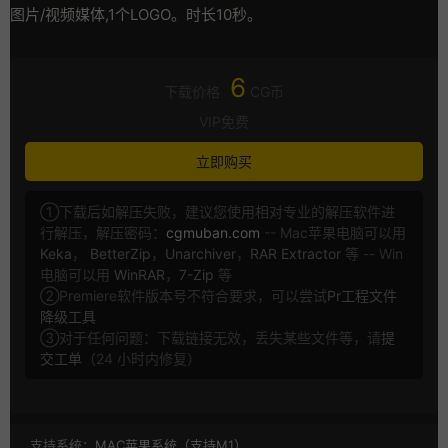
图片/视频媒体,1个LOGO。时长10秒。
6
下载价格
CG币
VIP免费
立即购买
①下载后如解压失败，建议您使用相对专业的解压软件进
行解压，解压密码：
cgmuban.com
-- Mac苹果电脑可以用
Keka
，
BetterZip
，
Unarchiver
，
RAR Extractor
等 -- Win
电脑可以用
WinRAR
，
7-Zip
等
②Premiere软件版本号不符合要求，可以尝试
Pr工程文件
降级工具
③对于任何问题：下载链接无效，丢失某些文件等，请
提
交工单
（24 小时内修复）
支持系统：
MAC苹果系统（支持M1）