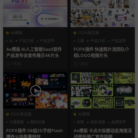
AE模板
FCPX发生器
AI
产品介绍
产品宣传
三维
产品介绍
产品宣传
Ae模板 AI人工智能SaaS软件
FCPX插件 快速照片流团队介
产品发布会宣传展示4K片头
绍LOGO视频片头
7天前
1周前
FCPX发生器
AE模板
卡通模板
图形动画
创意
动态海报
品牌宣传
手绘风
FCPX插件 58组2D手绘Flash
Ae模板 卡点大标题动态海报活
爆炸火焰能量特效
动预告推广宣传视频