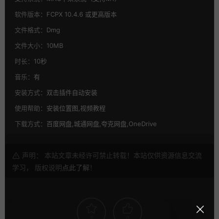
软件版本：
FCPX 10.4.6 或更高版本
文件格式：
Dmg
文件大小：
10MB
时长：
10秒
音乐：
有
安装方式：
双击插件自动安装
使用帮助：
安装位置图,视频教程
下载方式：
百度网盘,城通网盘,夸克网盘,OneDrive
声明： 本站文章未经许可禁止转载！本站仅供资源信息交流
学习， 版权说明
点此了解
！
7
0