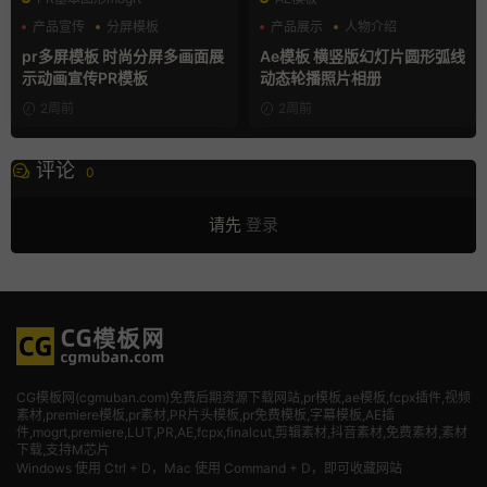
产品宣传
分屏模板
产品展示
人物介绍
品牌宣传
团队介绍
pr多屏模板 时尚分屏多画面展
Ae模板 横竖版幻灯片圆形弧线
示动画宣传PR模板
动态轮播照片相册
2周前
2周前
评论
0
请先
登录
CG模板网(cgmuban.com)免费后期资源下载网站,pr模板,ae模板,fcpx插件,视频
素材
,premiere模板,pr素材,PR片头模板,pr免费模板,字幕模板,AE插
件,mogrt,premiere,LUT,PR,AE,fcpx,finalcut,剪辑素材,抖音素材,免费素材,素材
下载,支持M芯片
Windows 使用 Ctrl + D，Mac 使用 Command + D，即可收藏网站