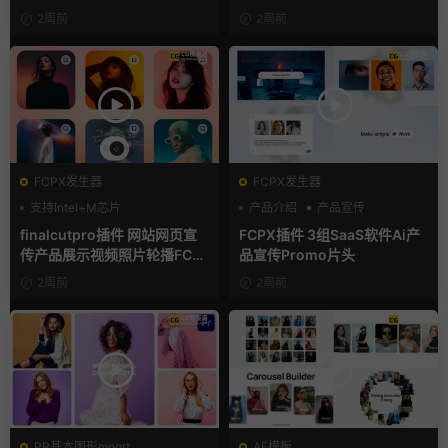
2周前
2周前
FCPX发生器
FCPX发生器
支持Intel+M芯片
产品介绍
产品宣传
产品展示
finalcutpro插件 网站网页宣
FCPX插件 3组SaaS软件Ai产
传产品展示视频照片轮播FCP
品宣传Promo片头
X插件
2周前
2周前
PR基本图形mogrt
AE模板