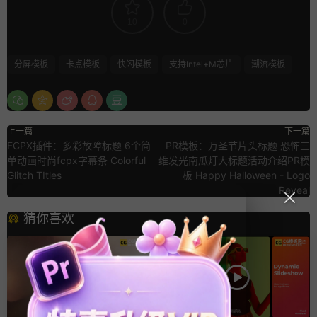
10
0
分屏模板
卡点模板
快闪模板
支持Intel+M芯片
潮流模板
上一篇
下一篇
FCPX插件：多彩故障标题 6个简
PR模板：万圣节片头标题 恐怖三
单动画时尚fcpx字幕条 Colorful
维发光南瓜灯大标题活动介绍PR模
Glitch TItles
板 Happy Halloween - Logo
Reveal
猜你喜欢