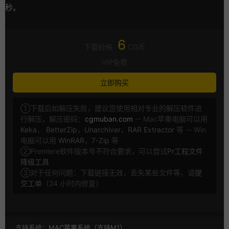
秒。
6
下载价格
CG币
VIP免费
立即购买
①下载后如解压失败，建议您使用相对专业的解压软件进
行解压，解压密码：
cgmuban.com
-- Mac苹果电脑可以用
Keka
，
BetterZip
，
Unarchiver
，
RAR Extractor
等 -- Win
电脑可以用
WinRAR
，
7-Zip
等
②Premiere软件版本号不符合要求，可以尝试
Pr工程文件
降级工具
③对于任何问题：下载链接无效，丢失某些文件等，请
提
交工单
（24 小时内修复）
支持系统：
MAC苹果系统（支持M1）