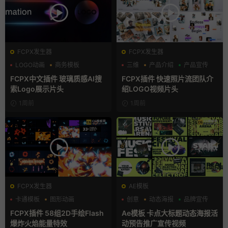
FCPX发生器
FCPX发生器
LOGO动画
商务模板
三维
产品介绍
产品宣传
支持Intel+M芯片
FCPX中文插件 玻璃质感AI搜
FCPX插件 快速照片流团队介
索Logo展示片头
绍LOGO视频片头
1周前
1周前
FCPX发生器
AE模板
卡通模板
图形动画
创意
动态海报
品牌宣传
手绘风
FCPX插件 58组2D手绘Flash
Ae模板 卡点大标题动态海报活
爆炸火焰能量特效
动预告推广宣传视频