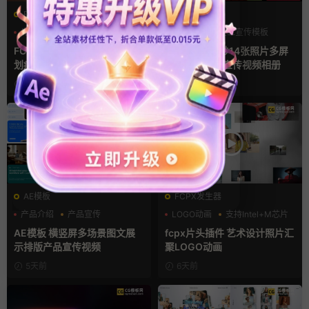
FCPX转场
FCPX发生器
光效
复古风
产品宣传
企业宣传模板
支持Intel+M芯片
分屏模板
FCPX转场插件 15组光效胶片
fcpx插件 34秒14张照片多屏
划痕复古视频过渡
模特产品广告宣传视频相册
2天前
4天前
AE模板
FCPX发生器
产品介绍
产品宣传
LOGO动画
支持Intel+M芯片
产品展示
汇聚
AE模板 横竖屏多场景图文展
fcpx片头插件 艺术设计照片汇
示排版产品宣传视频
聚LOGO动画
5天前
6天前