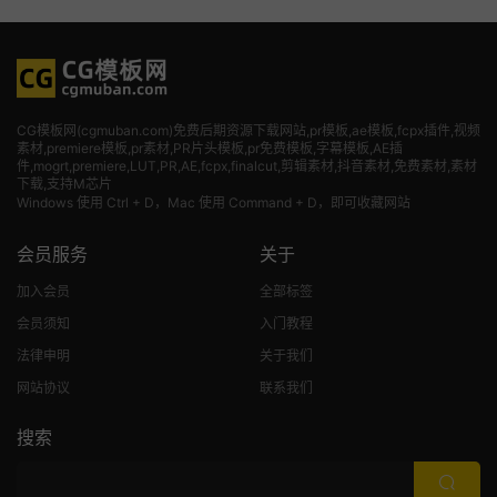
CG模板网(cgmuban.com)免费后期资源下载网站,pr模板,ae模板,fcpx插件,视频
素材
,premiere模板,pr素材,PR片头模板,pr免费模板,字幕模板,AE插
件,mogrt,premiere,LUT,PR,AE,fcpx,finalcut,剪辑素材,抖音素材,免费素材,素材
下载,支持M芯片
Windows 使用 Ctrl + D，Mac 使用 Command + D，即可收藏网站
会员服务
关于
加入会员
全部标签
会员须知
入门教程
法律申明
关于我们
网站协议
联系我们
搜索