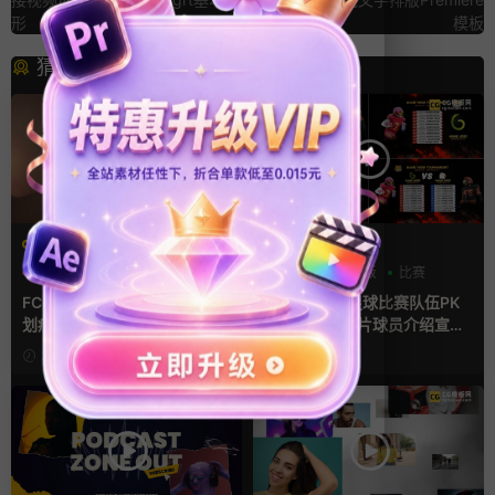
形
模板
猜你喜欢
FCPX转场
AE模板
光效
复古风
分数
字幕模板
比赛
支持Intel+M芯片
FCPX转场插件 15组光效胶片
ae体育模板 足球比赛队伍PK
划痕复古视频过渡
比分牌对决卡片球员介绍宣传
视频AE模板
2天前
3天前