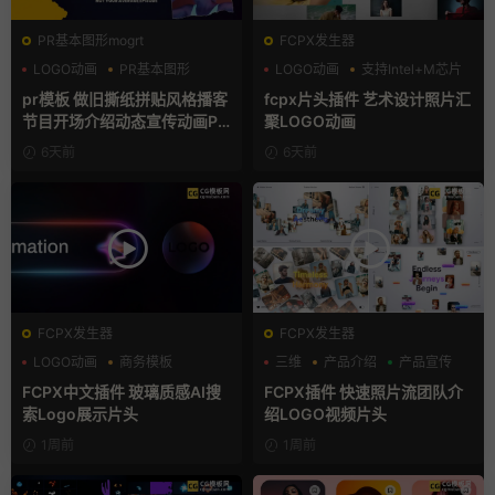
PR基本图形mogrt
FCPX发生器
LOGO动画
PR基本图形
LOGO动画
支持Intel+M芯片
复古风
汇聚
pr模板 做旧撕纸拼贴风格播客
fcpx片头插件 艺术设计照片汇
节目开场介绍动态宣传动画PR
聚LOGO动画
模版
6天前
6天前
FCPX发生器
FCPX发生器
LOGO动画
商务模板
三维
产品介绍
产品宣传
支持Intel+M芯片
FCPX中文插件 玻璃质感AI搜
FCPX插件 快速照片流团队介
索Logo展示片头
绍LOGO视频片头
1周前
1周前