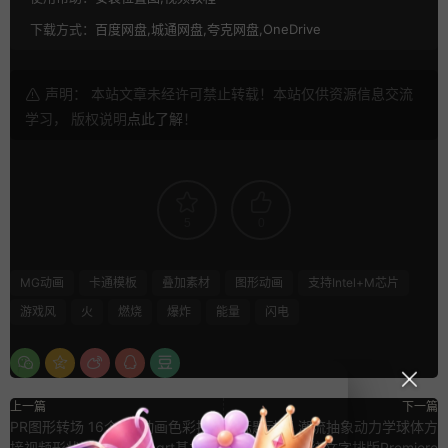
下载方式：
百度网盘,城通网盘,夸克网盘,OneDrive
声明： 本站文章未经许可禁止转载！本站仅供资源信息交流
学习， 版权说明
点此了解
！
5
0
MG动画
卡通模板
叠加素材
图形动画
支持Intel+M芯片
游戏风
火
燃烧
爆炸
能量
闪电
上一篇
下一篇
PR图形转场 16个MG动画色彩拼
pr标题动画 潮流抽象动力学球体方
接视频形状过渡素材mogrt基本图
块重叠圆环缠绕文字排版Premiere