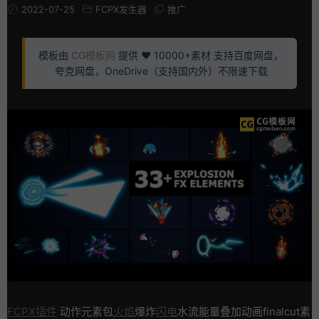
2022-07-25
FCPX发生器
推广
模板由
CG模板网
提供 ❤️ 10000+素材 支持百度网盘，
夸克网盘，OneDrive（支持国内外）不限速下载
FCPX插件
动作元素包
火焰
爆炸
闪电
水流能量叠加动画finalcut素