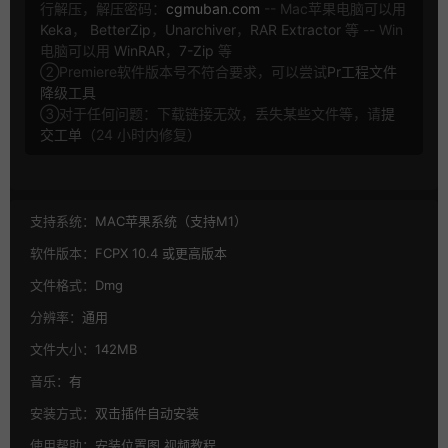
行解压，解压密码：
cgmuban.com
-- Mac苹果电脑可以用
Keka
，
BetterZip
，
Unarchiver
，
RAR Extractor
等 -- Win
电脑可以用
WinRAR
，
7-Zip
等
②Premiere软件版本号不符合要求，可以尝试
Pr工程文件
降级工具
③对于任何问题：下载链接无效，丢失某些文件等，请
提
交工单
（24 小时内修复）
支持系统：
MAC苹果系统（支持M1）
软件版本：
FCPX 10.4 或更高版本
文件格式：
Dmg
分辨率：
通用
文件大小：
142MB
音乐：
有
安装方式：
双击插件自动安装
使用帮助：
安装位置图,视频教程