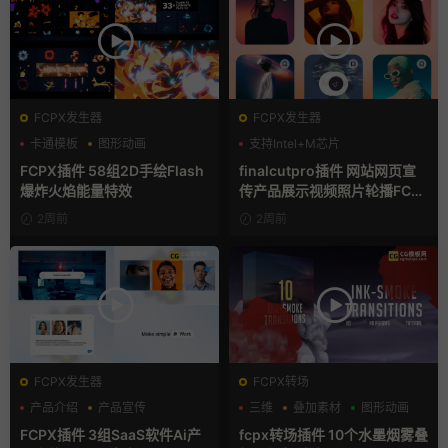
FCPX发生器
FCPX发生器
卡通模板
图形动画
支持Intel+M芯片
手绘风
FCPX插件 58组2D手绘Flash
finalcutpro插件 网站网页宣
爆炸火焰能量特效
传产品展示视频照片轮播FCP
X插件
2周前
2周前
FCPX发生器
FCPX转场
产品介绍
产品宣传
三维
叠加素材
图形动画
产品展示
FCPX插件 3组SaaS软件Ai产
fcpx转场插件 10个水墨烟雾叠