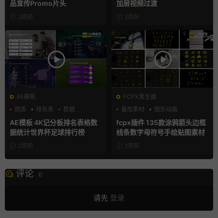
品宣传Promo片头
加层视频过渡
2周前
2周前
AE模板
FCPX发生器
图表
排名表
数据
叠加素材
图形动画
手绘风
AE模板 4K记分板排名表格数
fcpx插件 135款涂鸦箭头边框
据统计世界杯足球排行榜
线条数字母符号手绘贴图素材
2周前
2周前
评论
0
请先
登录