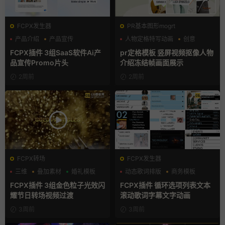
FCPX发生器
PR基本图形mogrt
产品介绍
产品宣传
人物定格特写动画
创意
产品展示
动态海报
FCPX插件 3组SaaS软件Ai产
pr定格模板 竖屏视频抠像人物
品宣传Promo片头
介绍冻结帧画面展示
2周前
2周前
FCPX转场
FCPX发生器
三维
叠加素材
婚礼模板
动态歌词排版
商务模板
字幕模板
FCPX插件 3组金色粒子光效闪
FCPX插件 循环选项列表文本
耀节日转场视频过渡
滚动歌词字幕文字动画
3周前
3周前