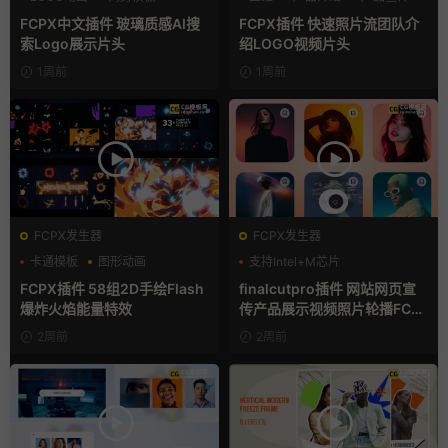
支持Intel+M芯片
FCPX中文插件 玻璃质感AI搜
FCPX插件 快速照片流团队介
索Logo展示片头
绍LOGO视频片头
1周前
1周前
FCPX发生器
FCPX发生器
卡通模板
图形动画
支持Intel+M芯片
手绘风
FCPX插件 58组2D手绘Flash
finalcutpro插件 网站网页宣
爆炸火焰能量特效
传产品展示视频照片轮播FCP
X插件
2周前
2周前