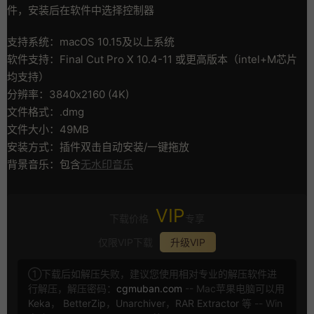
件，安装后在软件中选择控制器
支持系统：macOS 10.15及以上系统
软件支持：Final Cut Pro X 10.4-11 或更高版本（intel+M芯片
均支持）
分辨率：3840x2160 (4K)
文件格式：.dmg
文件大小：49MB
安装方式：插件双击自动安装/一键拖放
背景音乐：包含
无水印音乐
VIP
下载价格
专享
仅限VIP下载
升级VIP
①下载后如解压失败，建议您使用相对专业的解压软件进
行解压，解压密码：
cgmuban.com
-- Mac苹果电脑可以用
Keka
，
BetterZip
，
Unarchiver
，
RAR Extractor
等 -- Win