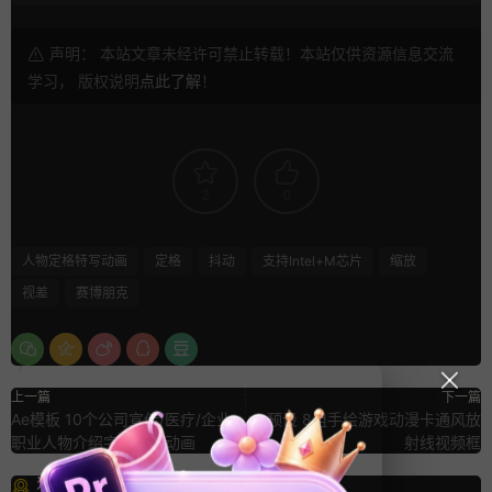
声明： 本站文章未经许可禁止转载！本站仅供资源信息交流
学习， 版权说明
点此了解
！
2
0
人物定格特写动画
定格
抖动
支持Intel+M芯片
缩放
视差
赛博朋克
上一篇
下一篇
Ae模板 10个公司宣传/医疗/企业
pr预设 8组手绘游戏动漫卡通风放
职业人物介绍字幕弹窗动画
射线视频框
猜你喜欢