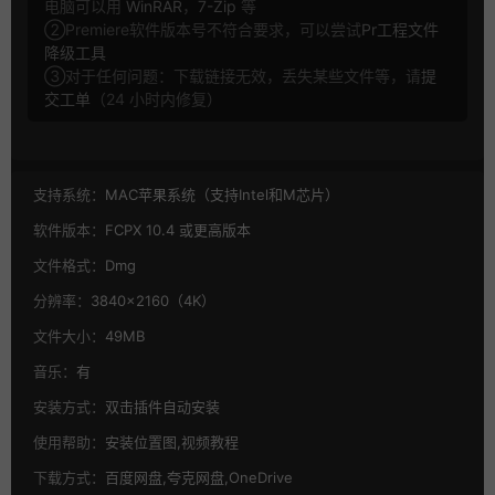
电脑可以用
WinRAR
，
7-Zip
等
②Premiere软件版本号不符合要求，可以尝试
Pr工程文件
降级工具
③对于任何问题：下载链接无效，丢失某些文件等，请
提
交工单
（24 小时内修复）
支持系统：
MAC苹果系统（支持Intel和M芯片）
软件版本：
FCPX 10.4 或更高版本
文件格式：
Dmg
分辨率：
3840×2160（4K）
文件大小：
49MB
音乐：
有
安装方式：
双击插件自动安装
使用帮助：
安装位置图,视频教程
下载方式：
百度网盘,夸克网盘,OneDrive