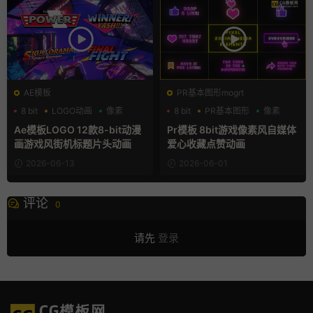
AE模板
PR基本图形mogrt
8 bit
LOGO动画
像素
8 bit
PR基本图形
像素
Ae模板LOGO 12款8-bit动漫
Pr模板 8bit游戏像素风自媒体
画游戏风街机标题片头动画
爱心收藏点赞动画
2026-06-13
2026-06-01
评论
0
请先
登录