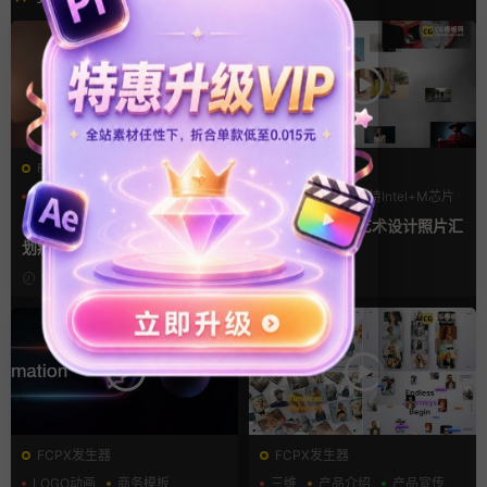
FCPX转场
FCPX发生器
光效
复古风
LOGO动画
支持Intel+M芯片
支持Intel+M芯片
汇聚
FCPX转场插件 15组光效胶片
fcpx片头插件 艺术设计照片汇
划痕复古视频过渡
聚LOGO动画
2天前
6天前
FCPX发生器
FCPX发生器
LOGO动画
商务模板
三维
产品介绍
产品宣传