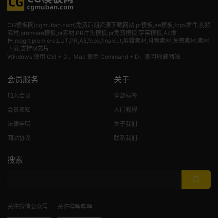
CG模板网(cgmuban.com)免费后期资源下载网站,pr模板,ae模板,fcpx插件,视频
素材
,premiere模板,pr素材,PR片头模板,pr免费模板,字幕模板,AE插
件,mogrt,premiere,LUT,PR,AE,fcpx,finalcut,剪辑素材,抖音素材,免费素材,素材
下载,支持M芯片
Windows 使用 Ctrl + D，Mac 使用 Command + D，即可收藏网站
会员服务
关于
加入会员
全部标签
会员须知
入门教程
法律申明
关于我们
网站协议
联系我们
搜索
关注微信公众号
关注哔哩哔哩