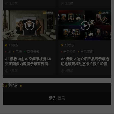
3周前
3周前
AE模板
AE模板
UI
三维
商务模板
产品介绍
产品宣传
产品展示
AE模板 3组3D空间感视觉AR
Ae模板 人物介绍产品展示半透
交互图像内容展示浮窗界面动
明毛玻璃框动态卡片照片轮播
画
3周前
3周前
评论
0
请先
登录