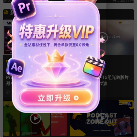
猜你喜欢
PR基本图形mogrt
FCPX转场
PR基本图形
UI
手机
光效
复古风
支持Intel+M芯片
Premiere模板 手机音乐播放
FCPX转场插件 15组光效胶片
器App软件界面UI进度条动画
划痕复古视频过渡
视频样机pr模版
11小时前
2天前