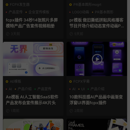
FCPX发生器
PR基本图形mogrt
产品宣传
企业宣传模板
LOGO动画
PR基本图形
分屏模板
复古风
fcpx插件 34秒14张照片多屏
pr模板 做旧撕纸拼贴风格播客
模特产品广告宣传视频相册
节目开场介绍动态宣传动画PR
模版
3天前
5天前
AE模板
FCPX字幕
AI
产品介绍
产品宣传
AI
UI
产品介绍
Ae模板 AI人工智能SaaS软件
10款科技感AI产品画中画渐变
产品发布会宣传展示4K片头
浮窗UI界面fcpx插件
1周前
2周前