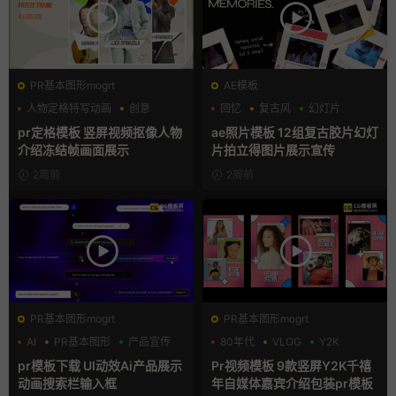
PR基本图形mogrt
AE模板
人物定格特写动画
创意
回忆
复古风
幻灯片
动态海报
pr定格模板 竖屏视频抠像人物
ae照片模板 12组复古胶片幻灯
介绍冻结帧画面展示
片拍立得图片展示宣传
2周前
2周前
PR基本图形mogrt
PR基本图形mogrt
AI
PR基本图形
产品宣传
80年代
VLOG
Y2K
pr模板下载 UI动效Ai产品展示
Pr视频模板 9款竖屏Y2K千禧
动画搜索栏输入框
年自媒体嘉宾介绍包装pr模板