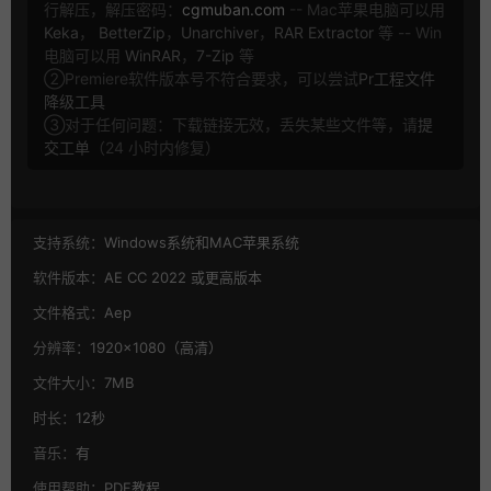
行解压，解压密码：
cgmuban.com
-- Mac苹果电脑可以用
Keka
，
BetterZip
，
Unarchiver
，
RAR Extractor
等 -- Win
电脑可以用
WinRAR
，
7-Zip
等
②Premiere软件版本号不符合要求，可以尝试
Pr工程文件
降级工具
③对于任何问题：下载链接无效，丢失某些文件等，请
提
交工单
（24 小时内修复）
支持系统：
Windows系统和MAC苹果系统
软件版本：
AE CC 2022 或更高版本
文件格式：
Aep
分辨率：
1920×1080（高清）
文件大小：
7MB
时长：
12秒
音乐：
有
使用帮助：
PDF教程