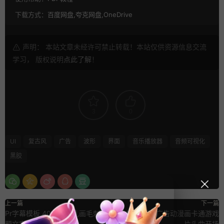
下载方式：
百度网盘,夸克网盘,OneDrive
声明： 本站文章未经许可禁止转载！本站仅供资源信息交流
学习， 版权说明
点此了解
！
3
0
UI
复古风
广告
波形
界面
音乐播放器
音频可视化
黑胶
上一篇
下一篇
Pr字幕模板 40款涂鸦乱画毛刺标
Ae模板 创意广告动漫画卡通游戏
题文字特效Pr模板
片头曲开场