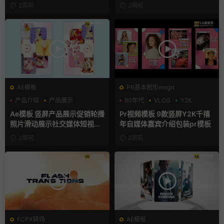
2周前
2周前
AE模板
PR基本图形mogrt
产品介绍
产品展示
80年代
VLOG
Y2K
卡通模板
Ae模板 竖屏产品展示促销轮播
Pr视频模板 9款竖屏Y2K千禧
照片滑动展示社交媒体短视频
年自媒体嘉宾介绍包装pr模板
片头
2周前
2周前
FCPX转场
AE模板