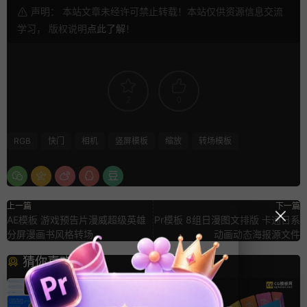
声明： 本站文章未经许可禁止转载！本站仅供资源信息交流
学习， 版权说明
点此了解
！
2
0
RGB
快门
相机
竖屏模板
缩放
转场模板
上一篇
下一篇
AE模板 游戏预告片漫威超级英雄
Pr模板 8组日漫图文排版 卡通日系
分屏漫画书风格转场
动画动态海报源文件
猜你喜欢