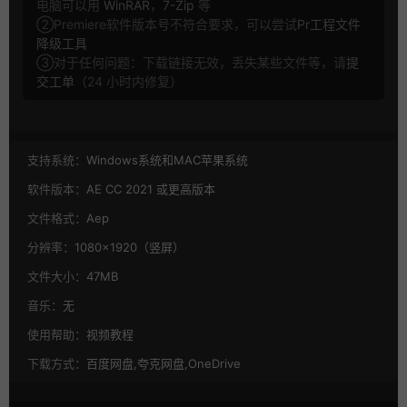
电脑可以用
WinRAR
，
7-Zip
等
②Premiere软件版本号不符合要求，可以尝试
Pr工程文件
降级工具
③对于任何问题：下载链接无效，丢失某些文件等，请
提
交工单
（24 小时内修复）
支持系统：
Windows系统和MAC苹果系统
软件版本：
AE CC 2021 或更高版本
文件格式：
Aep
分辨率：
1080×1920（竖屏）
文件大小：
47MB
音乐：
无
使用帮助：
视频教程
下载方式：
百度网盘,夸克网盘,OneDrive