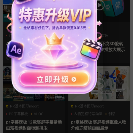
AE模板
AE模板
产品介绍
产品宣传
产品介绍
产品宣传
产品展示
产品展示
AE模板 横竖屏多场景图文展
AE模板 4款立体环绕3D旋转
示排版产品宣传视频
幻灯片竖屏照片轮播放大展示
2天前
3天前
PR基本图形mogrt
PR基本图形mogrt
PR字幕模板
VLOG
人物定格特写动画
创意
人物介绍
动态海报
pr字幕模板 12款竖屏字幕条动
pr定格模板 竖屏视频抠像人物
画短视频封面标题排版
介绍冻结帧画面展示