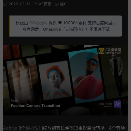
2026-02-13
AE模板
推广
模板由
CG模板网
提供 ❤️ 10000+素材 支持百度网盘，
夸克网盘，OneDrive（支持国内外）不限速下载
Ae模板
8个
相机
快门缩放旋转拉伸RGB重影竖版转场，8个转场