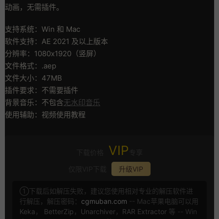
动画，无需插件。
支持系统：Win 和 Mac
软件支持：AE 2021 及以上版本
分辨率：1080x1920（竖屏）
文件格式：.aep
文件大小：47MB
插件要求：不需要插件
背景音乐：不包含
无水印音乐
使用辅助：视频使用教程
VIP
下载价格
专享
仅限VIP下载
升级VIP
①下载后如解压失败，建议您使用相对专业的解压软件进
行解压，解压密码：
cgmuban.com
-- Mac苹果电脑可以用
Keka
，
BetterZip
，
Unarchiver
，
RAR Extractor
等 -- Win