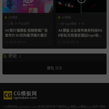
AE模板
AE模板
三维
产品宣传
AE logo模板
AI
企业宣传模板
LOGO动画
AE照片墙模板 视频剪辑广告
AE模板 企业宣传商务科技RG
宣传片3D空间悬浮图片展示
B彩虹光效游走描边logo标志
开场动画
2026-06-19
2026-06-15
评论
0
请先
登录
CG模板网(cgmuban.com)免费后期资源下载网站,pr模板,ae模板,fcpx插件,视频