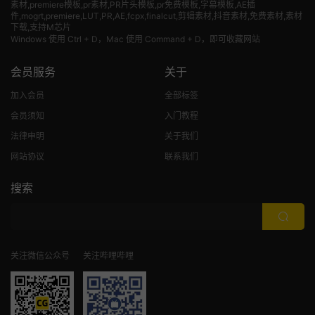
素材
,premiere模板,pr素材,PR片头模板,pr免费模板,字幕模板,AE插
件,mogrt,premiere,LUT,PR,AE,fcpx,finalcut,剪辑素材,抖音素材,免费素材,素材
下载,支持M芯片
Windows 使用 Ctrl + D，Mac 使用 Command + D，即可收藏网站
会员服务
关于
加入会员
全部标签
会员须知
入门教程
法律申明
关于我们
网站协议
联系我们
搜索
关注微信公众号
关注哔哩哔哩