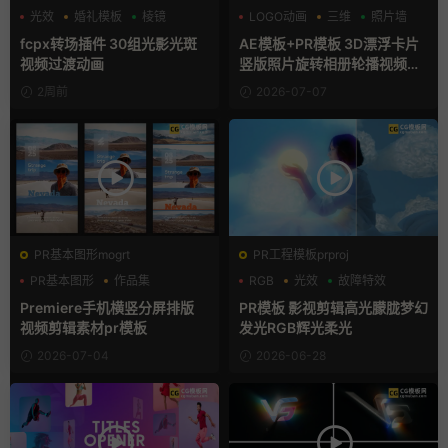
光效
婚礼模板
棱镜
LOGO动画
三维
照片墙
fcpx转场插件 30组光影光斑
AE模板+PR模板 3D漂浮卡片
视频过渡动画
竖版照片旋转相册轮播视频片
头
2周前
2026-07-07
PR基本图形mogrt
PR工程模板prproj
PR基本图形
作品集
RGB
光效
故障特效
分屏模板
Premiere手机横竖分屏排版
PR模板 影视剪辑高光朦胧梦幻
视频剪辑素材pr模板
发光RGB辉光柔光
2026-07-04
2026-06-28