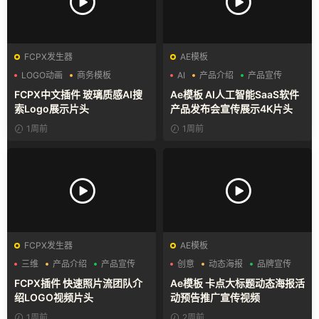
FCPX发生器
AE模板
LOGO动画
商务模板
AI
产品介绍
产品宣传
支持Intel+M芯片
FCPX中文插件 玻璃质感AI搜
Ae模板 AI人工智能SaaS软件
索Logo展示片头
产品发布会宣传展示4K片头
1周前
1周前
FCPX发生器
AE模板
三维
产品介绍
产品宣传
创意
动态海报
品牌宣传
FCPX插件 快速照片流团队介
Ae模板 卡点大标题动态海报活
绍LOGO视频片头
动预告推广宣传视频
1周前
2周前