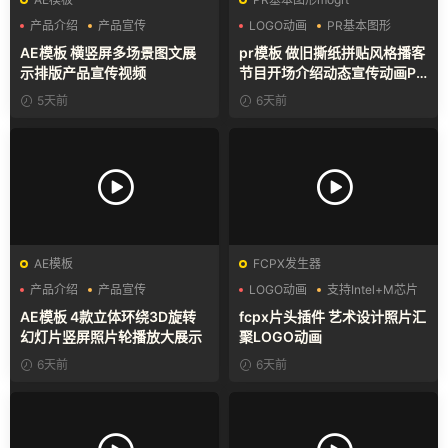
产品介绍
产品宣传
LOGO动画
PR基本图形
产品展示
复古风
AE模板 横竖屏多场景图文展
pr模板 做旧撕纸拼贴风格播客
示排版产品宣传视频
节目开场介绍动态宣传动画PR
模版
5天前
6天前
AE模板
FCPX发生器
产品介绍
产品宣传
LOGO动画
支持Intel+M芯片
产品展示
汇聚
AE模板 4款立体环绕3D旋转
fcpx片头插件 艺术设计照片汇
幻灯片竖屏照片轮播放大展示
聚LOGO动画
6天前
6天前