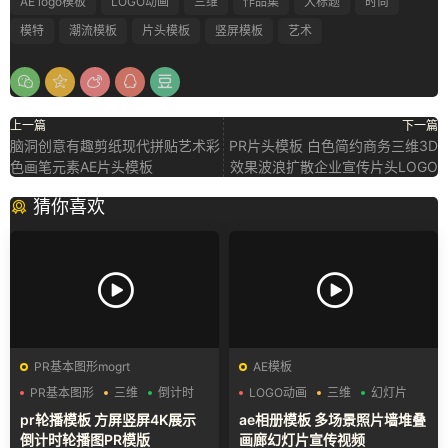
AE logo模板
LOGO动画
三维
作品集
大标题
时尚
模特
潮流模板
片头模板
竖屏模板
艺术
上一篇
下一篇
脑洞创意有趣剪纸现代拼贴艺术彩
PR片头模板 白色简约商务三维3D
色画笔元素AE片头模板
效果波浪扩散企业宣传片头LOGO
猜你喜欢
PR基本图形mogrt
AE模板
PR基本图形
三维
倒计时
LOGO动画
三维
幻灯片
pr轮播模板 方屏竖屏4K展示
ae相册模板 多场景照片墙堆叠
倒计时轮播图PR模版
画廊幻灯片宣传视频