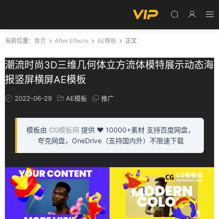
当前位置：
首页
After Effects
AE模板
正文
潮流时尚3D三维几何体立方流体模特展示动态海
报竖屏横屏AE模板
2022-06-29
AE模板
推广
模板由
CG模板网
提供 ❤️ 10000+素材 支持百度网盘，
夸克网盘，OneDrive（支持国内外）不限速下载