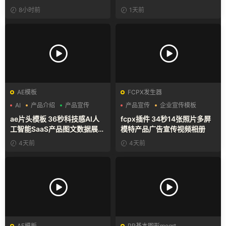
8小时前
1天前
AE模板
FCPX发生器
AI
产品介绍
产品宣传
产品宣传
企业宣传模板
分屏模板
ae片头模板 36秒科技感AI人
fcpx插件 34秒14张照片多屏
工智能SaaS产品图文数据展示
模特产品广告宣传视频相册
宣传视频AE模板
4天前
4天前
AE模板
PR基本图形mogrt