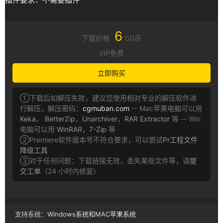
6
下载价格
CG币
VIP免费
立即购买
①下载后如解压失败，建议您使用相对专业的解压软件进
行解压，解压密码：
cgmuban.com
-- Mac苹果电脑可以用
Keka
，
BetterZip
，
Unarchiver
，
RAR Extractor
等 -- Win
电脑可以用
WinRAR
，
7-Zip
等
②Premiere软件版本号不符合要求，可以尝试
Pr工程文件
降级工具
③对于任何问题：下载链接无效，丢失某些文件等，请
提
交工单
（24 小时内修复）
支持系统：
Windows系统和MAC苹果系统