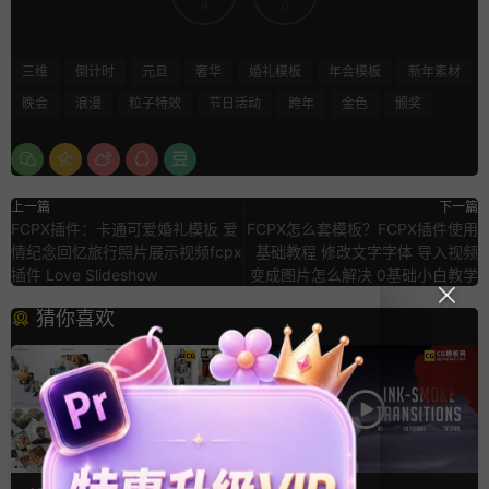
9
0
三维
倒计时
元旦
奢华
婚礼模板
年会模板
新年素材
晚会
浪漫
粒子特效
节日活动
跨年
金色
颁奖
上一篇
下一篇
FCPX插件：卡通可爱婚礼模板 爱
FCPX怎么套模板？FCPX插件使用
情纪念回忆旅行照片展示视频fcpx
基础教程 修改文字字体 导入视频
插件 Love Slideshow
变成图片怎么解决 0基础小白教学
猜你喜欢