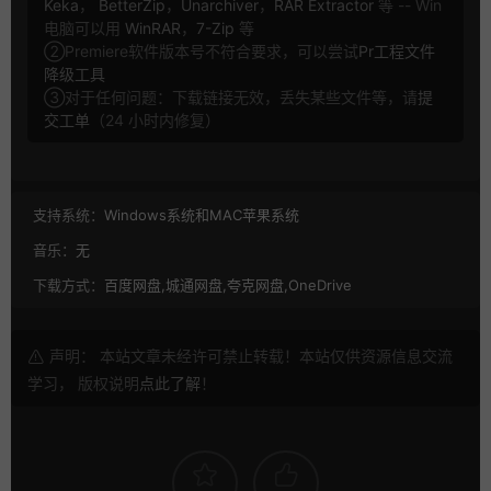
Keka
，
BetterZip
，
Unarchiver
，
RAR Extractor
等 -- Win
电脑可以用
WinRAR
，
7-Zip
等
②Premiere软件版本号不符合要求，可以尝试
Pr工程文件
降级工具
③对于任何问题：下载链接无效，丢失某些文件等，请
提
交工单
（24 小时内修复）
支持系统：
Windows系统和MAC苹果系统
音乐：
无
下载方式：
百度网盘,城通网盘,夸克网盘,OneDrive
声明： 本站文章未经许可禁止转载！本站仅供资源信息交流
学习， 版权说明
点此了解
！