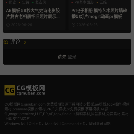
历史
史诗
复古风
PR基本图形
三维
产品介绍
AE模板 58秒大气史诗电影胶
Pr电子相册 模特艺术照片墙轮
片复古老相册怀旧照片展示动
播幻灯片mogrt动画pr模板
画
2026-06-26
2026-06-26
评论
0
请先
登录
CG模板网(cgmuban.com)免费后期资源下载网站,pr模板,ae模板,fcpx插件,视频
素材
,premiere模板,pr素材,PR片头模板,pr免费模板,字幕模板,AE插
件,mogrt,premiere,LUT,PR,AE,fcpx,finalcut,剪辑素材,抖音素材,免费素材,素材
下载,支持M芯片
Windows 使用 Ctrl + D，Mac 使用 Command + D，即可收藏网站