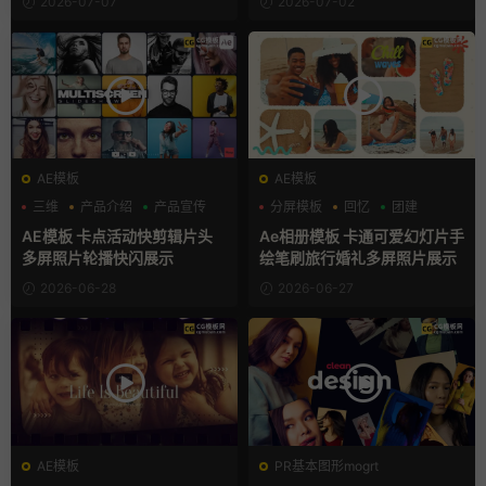
2026-07-07
2026-07-02
AE模板
AE模板
三维
产品介绍
产品宣传
分屏模板
回忆
团建
AE模板 卡点活动快剪辑片头
Ae相册模板 卡通可爱幻灯片手
多屏照片轮播快闪展示
绘笔刷旅行婚礼多屏照片展示
2026-06-28
2026-06-27
AE模板
PR基本图形mogrt