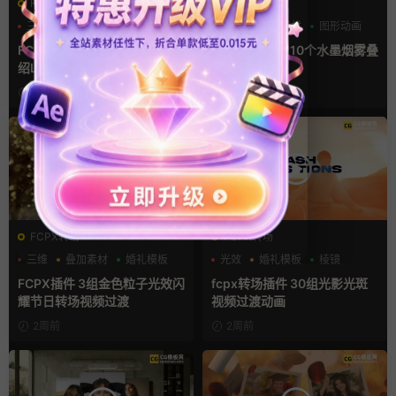
FCPX发生器
FCPX转场
三维
产品介绍
产品宣传
三维
叠加素材
图形动画
FCPX插件 快速照片流团队介
fcpx转场插件 10个水墨烟雾叠
绍LOGO视频片头
加层视频过渡
1周前
2周前
FCPX转场
FCPX转场
三维
叠加素材
婚礼模板
光效
婚礼模板
棱镜
FCPX插件 3组金色粒子光效闪
fcpx转场插件 30组光影光斑
耀节日转场视频过渡
视频过渡动画
2周前
2周前