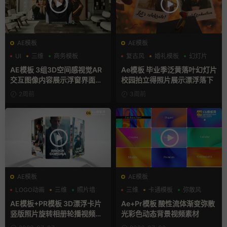
AE模板
AE模板
UI
三维
商务模板
复古风
婚礼模板
幻灯片
AE模板 3组3D空间感视觉AR
Ae模板 毕业季泛黄落叶幻灯片
交互图像内容展示浮窗界面动
校园拍立得照片展示漂浮落下
画
2周前
3周前
AE模板
AE模板
LOGO动画
三维
照片墙
三维
卡通模板
弥散风
AE模板+PR模板 3D漂浮卡片
Ae+Pr模板 酸性流体渐变弥散
竖版照片旋转相册轮播视频片
光彩色动态背景视频素材
头