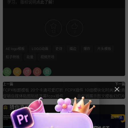
学习， 版权说明
点此了解
！
13
0
AE logo模板
LOGO动画
史诗
描边
爆炸
片头模板
粒子特效
能量
视频开场
上一篇
下一篇
FCPX标题模板 20个卡通可爱打折
FCPX插件 10组模块化时尚企业商
促销自媒体贴图贴纸字幕fcpx插件
品促销展示图文模板幻灯片
猜你喜欢