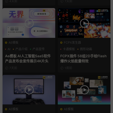
4天前
7天前
AE模板
FCPX发生器
AI
产品介绍
产品宣传
卡通模板
图形动画
手绘风
Ae模板 AI人工智能SaaS软件
FCPX插件 58组2D手绘Flash
产品发布会宣传展示4K片头
爆炸火焰能量特效
7天前
1周前
AE模板
AE模板