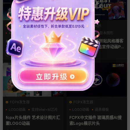
AE模板
PR基本图形mogrt
AI
产品介绍
产品宣传
LOGO动画
PR基本图形
复古风
ae片头模板 36秒科技感AI人
pr模板 做旧撕纸拼贴风格播客
工智能SaaS产品图文数据展示
节目开场介绍动态宣传动画PR
宣传视频AE模板
模版
1天前
3天前
FCPX发生器
FCPX发生器
LOGO动画
支持Intel+M芯片
LOGO动画
商务模板
汇聚
支持Intel+M芯片
fcpx片头插件 艺术设计照片汇
FCPX中文插件 玻璃质感AI搜
聚LOGO动画
索Logo展示片头