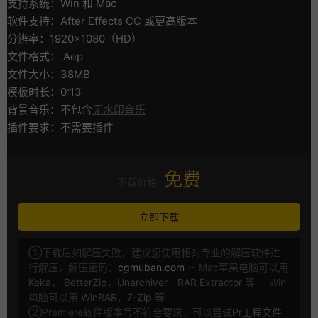
支持系统：Win 和 Mac
软件支持：After Effects CC 或更高版本
分辨率：1920×1080（HD）
文件格式：.Aep
文件大小：38MB
模板时长：0:13
背景音乐：不包含
无水印音乐
插件要求：不需要插件
免费
下载价格
立即下载
①下载后如解压失败，建议您使用相对专业的解压软件进
行解压，解压密码：
cgmuban.com
-- Mac苹果电脑可以用
Keka
，
BetterZip
，
Unarchiver
，
RAR Extractor
等 -- Win
电脑可以用
WinRAR
，
7-Zip
等
②Premiere软件版本号不符合要求，可以尝试
Pr工程文件