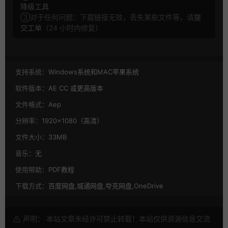
降级工具
③对于任何问题：下载链接无效，丢失某些文件等，请
提
交工单
（24 小时内修复）
支持系统：
Windows系统和MAC苹果系统
软件版本：
AE CC 或更高版本
文件格式：
Aep
分辨率：
1920×1080（高清）
文件大小：
33MB
音乐：
无
使用帮助：
PDF教程
下载方式：
百度网盘,城通网盘,夸克网盘,OneDrive
声明： 本站文章未经许可禁止转载！本站仅供资源信息交流