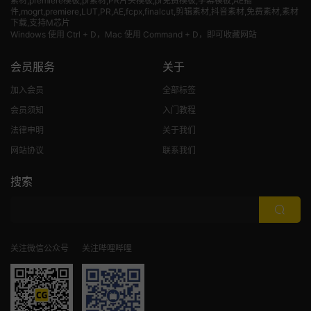
素材
,premiere模板,pr素材,PR片头模板,pr免费模板,字幕模板,AE插
件,mogrt,premiere,LUT,PR,AE,fcpx,finalcut,剪辑素材,抖音素材,免费素材,素材
下载,支持M芯片
Windows 使用 Ctrl + D，Mac 使用 Command + D，即可收藏网站
会员服务
关于
加入会员
全部标签
会员须知
入门教程
法律申明
关于我们
网站协议
联系我们
搜索
关注微信公众号
关注哔哩哔哩