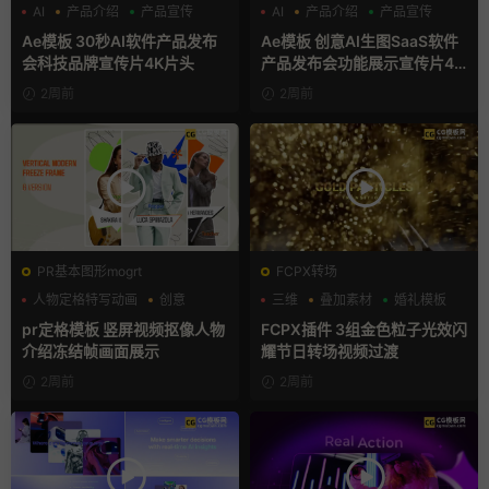
AI
产品介绍
产品宣传
AI
产品介绍
产品宣传
Ae模板 30秒AI软件产品发布
Ae模板 创意AI生图SaaS软件
会科技品牌宣传片4K片头
产品发布会功能展示宣传片4K
片头
2周前
2周前
PR基本图形mogrt
FCPX转场
人物定格特写动画
创意
三维
叠加素材
婚礼模板
动态海报
pr定格模板 竖屏视频抠像人物
FCPX插件 3组金色粒子光效闪
介绍冻结帧画面展示
耀节日转场视频过渡
2周前
2周前