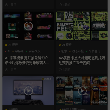
1周前
1周前
AE模板
AE模板
AI
字幕条
字幕模板
创意
动态海报
品牌宣传
AE字幕模板 霓虹抽象科幻介
Ae模板 卡点大标题动态海报活
绍卡片弥散渐变光晕玻璃人名
动预告推广宣传视频
条
1周前
1周前
AE模板
PR基本图形mogrt