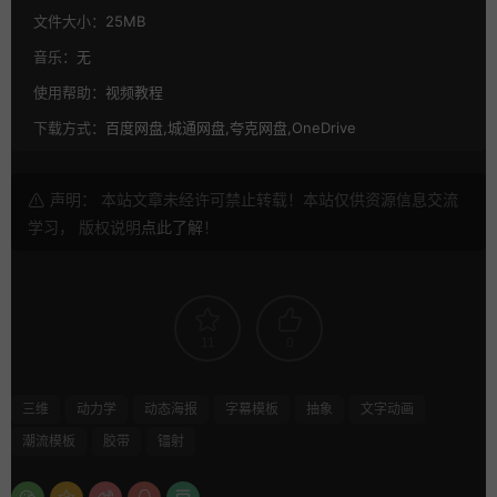
文件大小：
25MB
音乐：
无
使用帮助：
视频教程
下载方式：
百度网盘,城通网盘,夸克网盘,OneDrive
声明： 本站文章未经许可禁止转载！本站仅供资源信息交流
学习， 版权说明
点此了解
！
11
0
三维
动力学
动态海报
字幕模板
抽象
文字动画
潮流模板
胶带
镭射