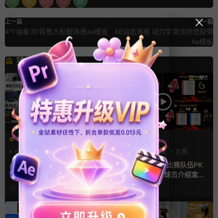
上一篇
下一篇
4个抽象3D背景大标题场景ae模板
AE动态海报 动力学潮流视觉胶带
Ae模板
猜你喜欢
PR基本图形mogrt
AE模板
PR基本图形
PR字幕模板
分数
字幕模板
比赛
人物介绍
pr字幕模板 9组胶带贴纸人物
ae体育模板 足球比赛队伍PK
介绍角标动画PR模版
比分牌对决卡片球员介绍宣传
视频AE模板
2天前
2天前