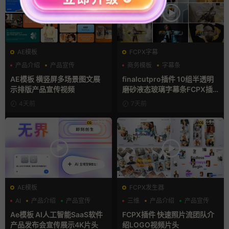
AE模板
FCPX字幕
产品介绍
产品宣传
商务模板
字幕条
产品展示
字幕模板
AE模板 横竖屏多场景图文展
finalcutpro插件 10组半透明
示排版产品宣传视频
磨砂液态玻璃字幕条FCPX插
件
4天前
7天前
AE模板
FCPX发生器
AI
产品介绍
产品宣传
三维
产品介绍
产品宣传
Ae模板 AI人工智能SaaS软件
FCPX插件 快速照片流团队介
产品发布会宣传展示4K片头
绍LOGO视频片头