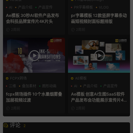
AI
产品介绍
产品宣传
PR字幕模板
VLOG
人物介绍
Ae模板 30秒AI软件产品发布
pr字幕模板 12款竖屏字幕条动
会科技品牌宣传片4K片头
画短视频封面标题排版
2周前
2周前
FCPX转场
AE模板
三维
叠加素材
图形动画
AI
产品介绍
产品宣传
fcpx转场插件 10个水墨烟雾叠
Ae模板 创意AI生图SaaS软件
加层视频过渡
产品发布会功能展示宣传片4K
片头
2周前
2周前
评论
2