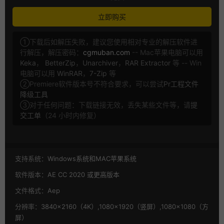
立即购买
①下载后如解压失败，建议您使用相对专业的解压软件进
行解压，解压密码：
cgmuban.com
-- Mac苹果电脑可以用
Keka
，
BetterZip
，
Unarchiver
，
RAR Extractor
等 -- Win
电脑可以用
WinRAR
，
7-Zip
等
②Premiere软件版本号不符合要求，可以尝试
Pr工程文件
降级工具
③对于任何问题：下载链接无效，丢失某些文件等，请
提
交工单
（24 小时内修复）
支持系统：
Windows系统和MAC苹果系统
软件版本：
AE CC 2020 或更高版本
文件格式：
Aep
分辨率：
3840×2160（4K）,1080×1920（竖屏）,1080×1080（方
屏）