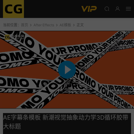
当前位置：
首页
After Effects
AE模板
正文
AE字幕条模板 新潮视觉抽象动力学3D循环胶带
大标题