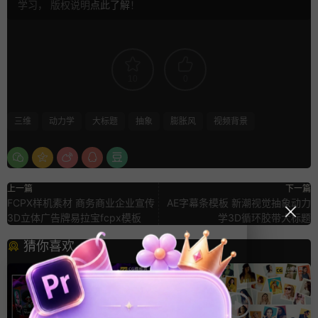
学习， 版权说明
点此了解
！
10
0
三维
动力学
大标题
抽象
膨胀风
视频背景
上一篇
下一篇
FCPX样机素材 商务商业企业宣传
AE字幕条模板 新潮视觉抽象动力
3D立体广告牌易拉宝fcpx模板
学3D循环胶带大标题
猜你喜欢