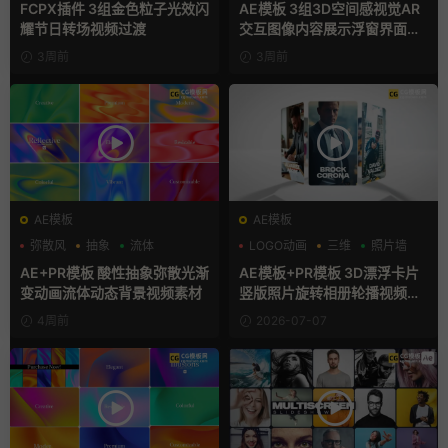
FCPX插件 3组金色粒子光效闪
AE模板 3组3D空间感视觉AR
耀节日转场视频过渡
交互图像内容展示浮窗界面动
画
3周前
3周前
AE模板
AE模板
弥散风
抽象
流体
LOGO动画
三维
照片墙
AE+PR模板 酸性抽象弥散光渐
AE模板+PR模板 3D漂浮卡片
变动画流体动态背景视频素材
竖版照片旋转相册轮播视频片
头
4周前
2026-07-07