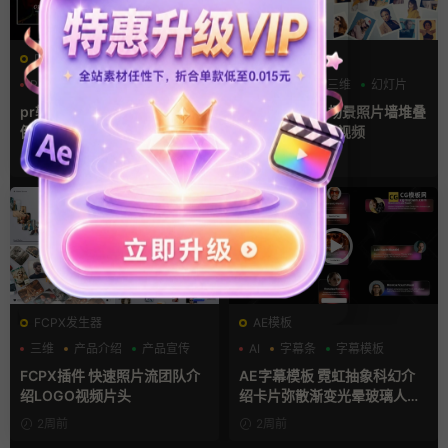
PR基本图形mogrt
AE模板
PR基本图形
三维
倒计时
LOGO动画
三维
幻灯片
pr轮播模板 方屏竖屏4K展示
ae相册模板 多场景照片墙堆叠
倒计时轮播图PR模版
画廊幻灯片宣传视频
2天前
3天前
FCPX发生器
AE模板
三维
产品介绍
产品宣传
AI
字幕条
字幕模板
FCPX插件 快速照片流团队介
AE字幕模板 霓虹抽象科幻介
绍LOGO视频片头
绍卡片弥散渐变光晕玻璃人名
条
2周前
2周前