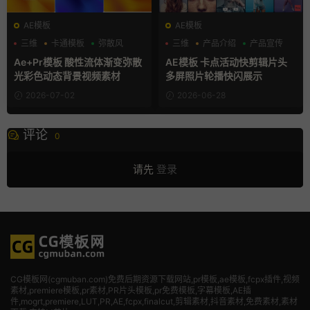
AE模板
AE模板
三维
卡通模板
弥散风
三维
产品介绍
产品宣传
Ae+Pr模板 酸性流体渐变弥散
AE模板 卡点活动快剪辑片头
光彩色动态背景视频素材
多屏照片轮播快闪展示
2026-07-02
2026-06-28
评论
0
请先
登录
CG模板网(cgmuban.com)免费后期资源下载网站,pr模板,ae模板,fcpx插件,视频
素材
,premiere模板,pr素材,PR片头模板,pr免费模板,字幕模板,AE插
件,mogrt,premiere,LUT,PR,AE,fcpx,finalcut,剪辑素材,抖音素材,免费素材,素材