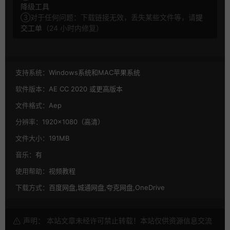
降级工具
③对于任何问题：下载链接无效，丢失某些文件等，请
提
交工单
（24 小时内修复）
支持系统：
Windows系统和MAC苹果系统
软件版本：
AE CC 2020 或更高版本
文件格式：
Aep
分辨率：
1920×1080（高清）
文件大小：
191MB
音乐：
有
使用帮助：
视频教程
下载方式：
百度网盘,城通网盘,夸克网盘,OneDrive
声明： 本站文章未经许可禁止转载！本站仅供资源信息交流