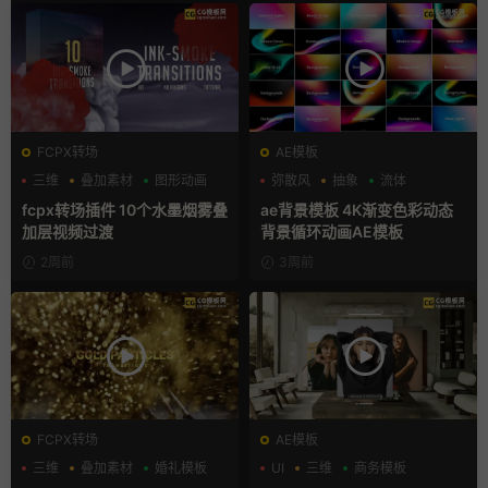
FCPX转场
AE模板
三维
叠加素材
图形动画
弥散风
抽象
流体
fcpx转场插件 10个水墨烟雾叠
ae背景模板 4K渐变色彩动态
加层视频过渡
背景循环动画AE模板
2周前
3周前
FCPX转场
AE模板
三维
叠加素材
婚礼模板
UI
三维
商务模板