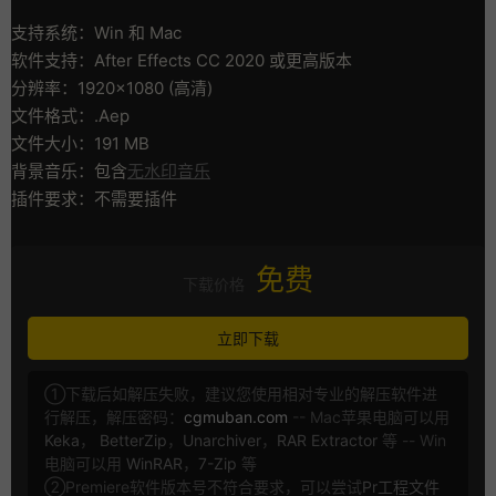
支持系统：Win 和 Mac
软件支持：After Effects CC 2020 或更高版本
分辨率：1920×1080 (高清)
文件格式：.Aep
文件大小：191 MB
背景音乐：包含
无水印音乐
插件要求：不需要插件
免费
下载价格
立即下载
①下载后如解压失败，建议您使用相对专业的解压软件进
行解压，解压密码：
cgmuban.com
-- Mac苹果电脑可以用
Keka
，
BetterZip
，
Unarchiver
，
RAR Extractor
等 -- Win
电脑可以用
WinRAR
，
7-Zip
等
②Premiere软件版本号不符合要求，可以尝试
Pr工程文件