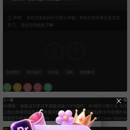
声明： 本站文章未经许可禁止转载！本站仅供资源信息交流
学习， 版权说明
点此了解
！
21
0
合成素材
图片素材
手绘风
涂鸦
视频素材
上一篇
下一篇
AE模板：抽象动力学文字排版动画
FCPX插件：4K快闪分屏片头 卡点
三维立体潮流动态海报堆叠滚筒缩
音乐VLOG图文标题宣传视频片头
放旋转平移大标题 Kinetix
模板 Fast and Clean Opener
猜你喜欢