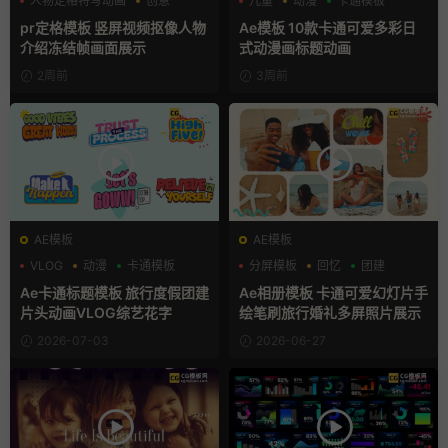
人物定格特写动画
创意
儿童
动漫
卡通模板
动态海报
pr定格模板 竖屏视频抠像人物
Ae模板 10款卡通可爱多彩日
介绍冻结帧画面展示
式动漫画标题动画
2周前
3周前
AE模板
AE模板
VLOG
动漫
卡通模板
分屏模板
回忆
团建
Ae卡通标题模板 旅行度假团建
Ae相册模板 卡通可爱幻灯片手
片头动画VLOG综艺花字
绘笔刷旅行婚礼多屏照片展示
2026-07-03
2026-06-27