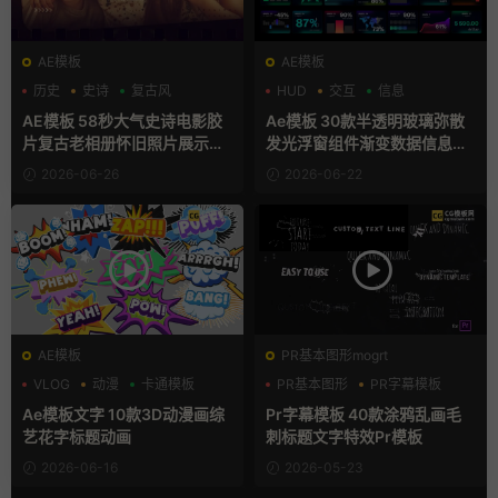
AE模板
AE模板
历史
史诗
复古风
HUD
交互
信息
AE模板 58秒大气史诗电影胶
Ae模板 30款半透明玻璃弥散
片复古老相册怀旧照片展示动
发光浮窗组件渐变数据信息图
画
表卡片
2026-06-26
2026-06-22
AE模板
PR基本图形mogrt
VLOG
动漫
卡通模板
PR基本图形
PR字幕模板
创意
Ae模板文字 10款3D动漫画综
Pr字幕模板 40款涂鸦乱画毛
艺花字标题动画
刺标题文字特效Pr模板
2026-06-16
2026-05-23