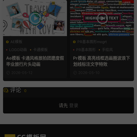
AE模板
PR基本图形mogrt
LOGO动画
卡通模板
PR基本图形
手绘风
团建
文字动画
Ae模板 卡通风格旅拍团建度假
Pr模板 高亮线框选画圈波浪下
毕业旅行片头动画
划线标注文字特效
2026-05-12
2026-05-10
评论
0
请先
登录