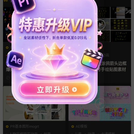
FCPX发生器
FCPX发生器
卡通模板
图形动画
叠加素材
图形动画
手绘风
手绘风
FCPX插件 58组2D手绘Flash
fcpx插件 135款涂鸦箭头边框
爆炸火焰能量特效
线条数字母符号手绘贴图素材
1周前
2周前
PR基本图形mogrt
AE模板