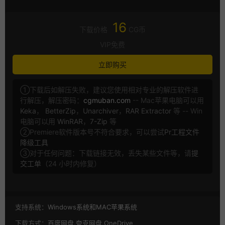
16
下载价格
CG币
VIP免费
立即购买
①下载后如解压失败，建议您使用相对专业的解压软件进
行解压，解压密码：
cgmuban.com
-- Mac苹果电脑可以用
Keka
，
BetterZip
，
Unarchiver
，
RAR Extractor
等 -- Win
电脑可以用
WinRAR
，
7-Zip
等
②Premiere软件版本号不符合要求，可以尝试
Pr工程文件
降级工具
③对于任何问题：下载链接无效，丢失某些文件等，请
提
交工单
（24 小时内修复）
支持系统：
Windows系统和MAC苹果系统
下载方式：
百度网盘,夸克网盘,OneDrive