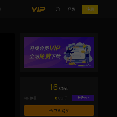
具
登录
注册
16
CG币
VIP免费
0
CG币
升级VIP
立即购买