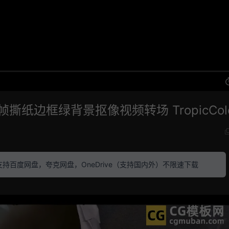
纸边框绿背景抠像视频转场 TropicColo
素材 支持百度网盘，夸克网盘，OneDrive（支持国内外）不限速下载