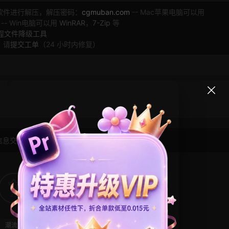
软件进行解压，解压密码：
cgmuban.com
-- Mac苹果电脑可以用
 -- Win电脑可以用
WinRAR
，
7-Zip
等
工程文件降级工具
，请
提交工单
（24 小时内修复）
信息交流学习， 版权说明
点此了解
！
29
1
潮流模板
自媒体模板
视频素材
转场模板