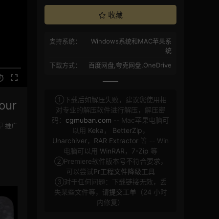
收藏
支持系统：
Windows系统和MAC苹果系
统
下载方式：
百度网盘,夸克网盘,OneDrive
①下载后如解压失败，建议您使用相
ur
对专业的解压软件进行解压，解压密
码：
cgmuban.com
-- Mac苹果电脑可
推广
以用
Keka
，
BetterZip
，
Unarchiver
，
RAR Extractor
等 -- Win
电脑可以用
WinRAR
，
7-Zip
等
②Premiere软件版本号不符合要求，
可以尝试
Pr工程文件降级工具
③对于任何问题：下载链接无效，丢
失某些文件等，请
提交工单
（24 小时
内修复）