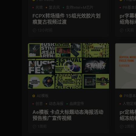
光效
复古风
支持Intel+M芯片
PR基本
FCPX转场插件 15组光效胶片划
pr字
痕复古视频过渡
绍角标
12小时前
1天前
AE模板
PR基本
创意
动态海报
品牌宣传
人物定
Ae模板 卡点大标题动态海报活动
pr定
预告推广宣传视频
绍冻结
1周前
2周前