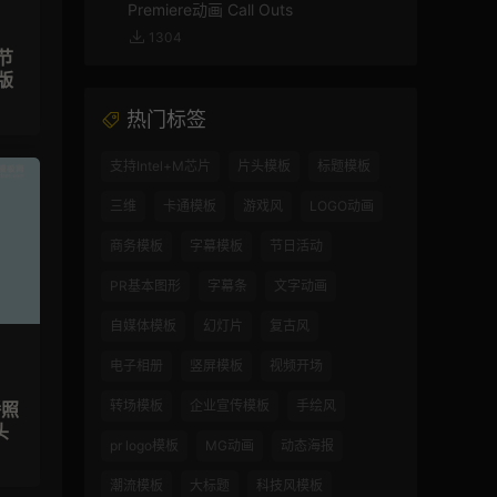
Premiere动画 Call Outs
1304
节
版
热门标签
支持Intel+M芯片
片头模板
标题模板
三维
卡通模板
游戏风
LOGO动画
商务模板
字幕模板
节日活动
PR基本图形
字幕条
文字动画
自媒体模板
幻灯片
复古风
电子相册
竖屏模板
视频开场
转场模板
企业宣传模板
手绘风
播照
头
pr logo模板
MG动画
动态海报
潮流模板
大标题
科技风模板