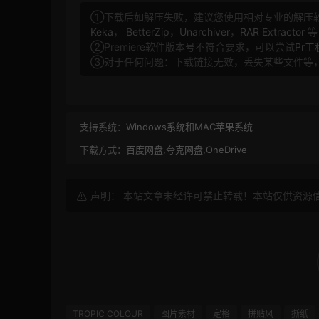
①下载后如解压失败，建议您使用相对专业的解压
Keka
，
BetterZip
，
Unarchiver
，
RAR Extractor
等
②Premiere软件版本号不符合要求，可以尝试
Pr
③对于任何问题：下载链接无效，丢失某些文件等
支持系统：
Windows系统和MAC苹果系统
下载方式：
百度网盘,夸克网盘,OneDrive
声明： 本站文章未经许可禁止转载！本站仅供资源
TROPIC COLOUR
图片素材
定格
拼贴风
撕纸