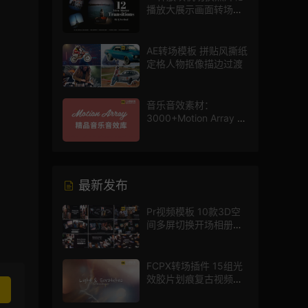
播放大展示画面转场动
画AE模板
AE转场模板 拼贴风撕纸
定格人物抠像描边过渡
音乐音效素材：
3000+Motion Array 影
片配乐音效素材库
最新发布
Pr视频模板 10款3D空
间多屏切换开场相册视
频展示照片墙pr模板
FCPX转场插件 15组光
效胶片划痕复古视频过
渡