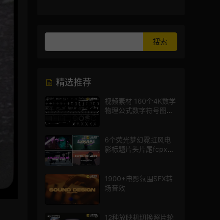
精选推荐
视频素材 160个4K数学
物理公式数字符号图标
mg图形动画
6个荧光梦幻霓虹风电
影标题片头片尾fcpx插
件
1900+电影氛围SFX转
场音效
12种放映机切换照片轮