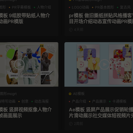
图形
PR字幕模板
人物介绍
LOGO动画
PR基本图形
复古风
幕模板 9组胶带贴纸人物介
pr模板 做旧撕纸拼贴风格播客
动画PR模版
目开场介绍动态宣传动画PR模
4天前
图形mogrt
AE模板
格特写动画
创意
动态海报
产品介绍
产品展示
卡通模板
格模板 竖屏视频抠像人物介
Ae模板 竖屏产品展示促销轮
帧画面展示
片滑动展示社交媒体短视频片
2周前