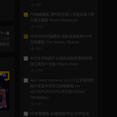
1691
PR相册模板 周年纪念情人节朋友家人照
2
片展示模板 Photo Slideshow
1630
下一篇
PR年份时间轴模板 电影风格老照片PR
3
1.3.5
开场模板 The History Opener
字幕教程
1557
900文字标题片头视频调色转场特效预
4
设工具包Pr合集 Effects Pack
1348
Red Giant Universe v3.2.3 红巨星特效
5
插件套装序列号注册破解版 For
AE/PR/FCPX/OFX/达芬奇/VEGAS
(Win&Mac)
1341
PR字幕模板 94款线条呼出 文字标注
6