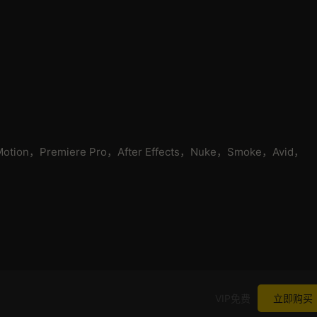
Motion，Premiere Pro，After Effects，Nuke，Smoke，Avid，
VIP免费
立即购买