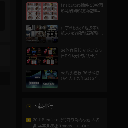
finalcutpro插件 20款图
形笔刷圆形视频边框遮
罩fcpx片头插件
pr字幕模板 9组胶带贴
纸人物介绍角标动画PR
模版
ae体育模板 足球比赛队
伍PK比分牌对决卡片球
员介绍宣传视频AE模板
ae片头模板 36秒科技
感AI人工智能SaaS产品
图文数据展示宣传视频
AE模板
下载排行
20个Premiere现代商务简约标题 人名
1
条 字幕条模板 Trendy Call-Out