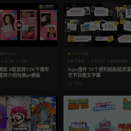
图形mogrt
FCPX字幕
VLOG
Y2K
综艺素材
综艺花字
自媒体模板
模板 9款竖屏Y2K千禧年
fcpx插件 10个便利贴贴纸恋
嘉宾介绍包装pr模板
艺节目图文字幕
2周前