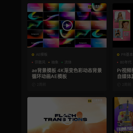
AE模板
PR基本
弥散风
抽象
流体
80年代
ae背景模板 4K渐变色彩动态背景
Pr视频
循环动画AE模板
自媒体
2周前
2周前