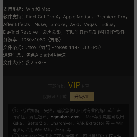
支持系统：Win 和 Mac
软件支持：Final Cut Pro X，Apple Motion，Premiere Pro，
After Effects，Nuke，Smoke，Avid，Vegas，Edius，
DaVinci Resolve，会声会影，剪映等其他后期视频制作软件
分辨率：1080×1080（方形）
文件格式：.mov（编码 ProRes 4444 30 FPS）
通道信息：包含Alpha透明通道
文件大小：约2.58GB
VIP
下载价格
专享
仅限VIP下载
升级VIP
①下载后如解压失败，建议您使用相对专业的解压软件进
行解压，解压密码：
cgmuban.com
-- Mac苹果电脑可以用
Keka
，
BetterZip
，
Unarchiver
，
RAR Extractor
等 -- Win
电脑可以用
WinRAR
，
7-Zip
等
②Premiere软件版本号不符合要求，可以尝试
Pr工程文件