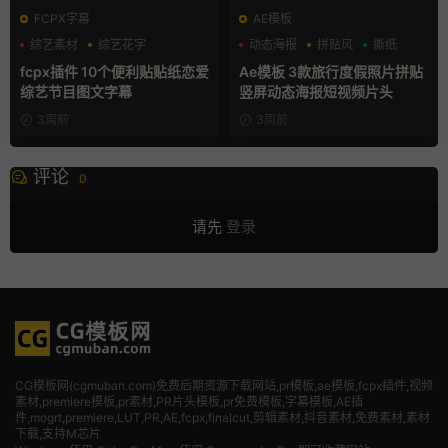
FCPX字幕
AE模板
综艺素材
综艺花字
动态海报
拼贴风
撕纸
自媒体模板
fcpx插件 10个便利贴贴纸恋爱
Ae模板 3款旅行度假照片拼贴
综艺节目图文字幕
竖屏动态海报短视频片头
3周前
3周前
评论
0
请先
登录
CG模板网(cgmuban.com)免费后期资源下载网站,pr模板,ae模板,fcpx插件,视频
素材
,premiere模板,pr素材,PR片头模板,pr免费模板,字幕模板,AE插
件,mogrt,premiere,LUT,PR,AE,fcpx,finalcut,剪辑素材,抖音素材,免费素材,素材
下载,支持M芯片