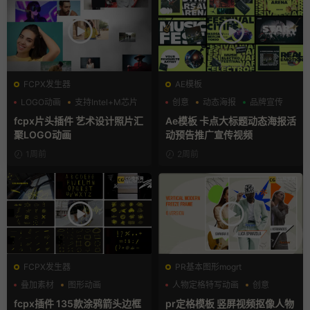
FCPX发生器
AE模板
LOGO动画
支持Intel+M芯片
创意
动态海报
品牌宣传
汇聚
fcpx片头插件 艺术设计照片汇
Ae模板 卡点大标题动态海报活
聚LOGO动画
动预告推广宣传视频
1周前
2周前
FCPX发生器
PR基本图形mogrt
叠加素材
图形动画
人物定格特写动画
创意
手绘风
动态海报
fcpx插件 135款涂鸦箭头边框
pr定格模板 竖屏视频抠像人物