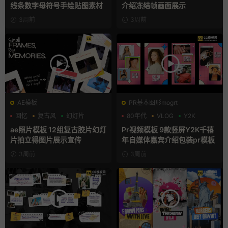
线条数字母符号手绘贴图素材
介绍冻结帧画面展示
3周前
3周前
AE模板
PR基本图形mogrt
回忆
复古风
幻灯片
80年代
VLOG
Y2K
ae照片模板 12组复古胶片幻灯
Pr视频模板 9款竖屏Y2K千禧
片拍立得图片展示宣传
年自媒体嘉宾介绍包装pr模板
3周前
3周前