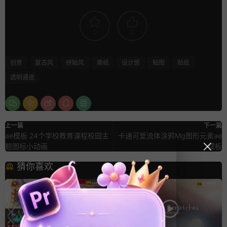
0
0
创意
复古风
拼贴风
撕纸
设计感
贴图
贴纸
透明通道
上一篇
下一篇
ae模板 24个学校教育课程校园主
卡通可爱流体涂鸦Mg图形元素ae
题图标小动画
模板
猜你喜欢