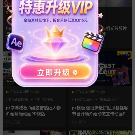
FCPX转场
FCPX转场
噪点
复古风
快剪模板
光效
复古风
支持Intel+M芯片
finalcutpro插件 9组胶片电影
FCPX转场插件 15组光效胶片
风格快剪转场FCPX插件
划痕复古视频过渡
18小时前
4天前
PR基本图形mogrt
PR基本图形mogrt
PR基本图形
PR字幕模板
LOGO动画
PR基本图形
人物介绍
复古风
pr字幕模板 9组胶带贴纸人物
pr模板 做旧撕纸拼贴风格播客
介绍角标动画PR模版
节目开场介绍动态宣传动画PR
模版
5天前
1周前