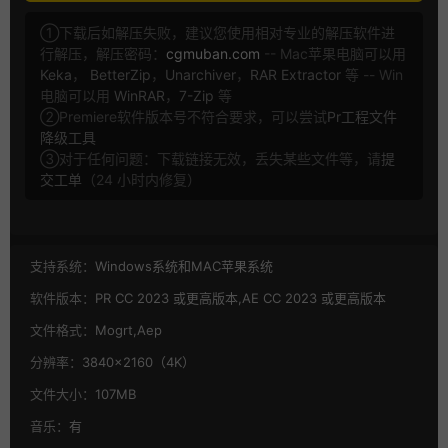
①下载后如解压失败，建议您使用相对专业的解压软件进
行解压，解压密码：
cgmuban.com
-- Mac苹果电脑可以用
Keka
，
BetterZip
，
Unarchiver
，
RAR Extractor
等 -- Win
电脑可以用
WinRAR
，
7-Zip
等
②Premiere软件版本号不符合要求，可以尝试
Pr工程文件
降级工具
③对于任何问题：下载链接无效，丢失某些文件等，请
提
交工单
（24 小时内修复）
支持系统：
Windows系统和MAC苹果系统
软件版本：
PR CC 2023 或更高版本,AE CC 2023 或更高版本
文件格式：
Mogrt,Aep
分辨率：
3840×2160（4K）
文件大小：
107MB
音乐：
有