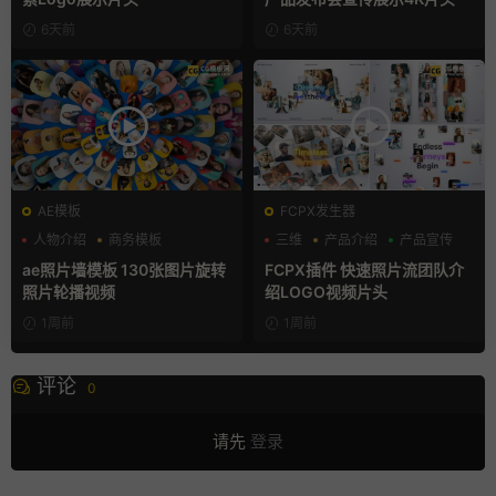
6天前
6天前
AE模板
FCPX发生器
人物介绍
商务模板
三维
产品介绍
产品宣传
幻灯片
ae照片墙模板 130张图片旋转
FCPX插件 快速照片流团队介
照片轮播视频
绍LOGO视频片头
1周前
1周前
评论
0
请先
登录