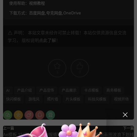
使用帮助：
视频教程
下载方式：
百度网盘,夸克网盘,OneDrive
声明： 本站文章未经许可禁止转载！本站仅供资源信息交流
学习， 版权说明
点此了解
！
3
0
AI
产品介绍
产品宣传
产品展示
卡点模板
商务模板
快闪模板
游戏风
照片墙
片头模板
科技风模板
视频开场
上一篇
下一篇
Ae模板 15组时尚动态海报循环滚
Pr模板 高亮线框选画圈波浪下划线