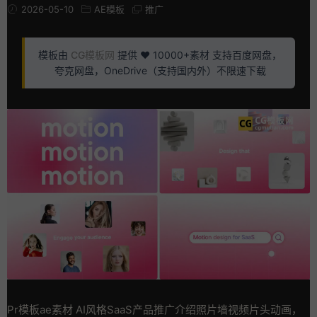
2026-05-10
AE模板
推广
模板由
CG模板网
提供 ❤️ 10000+素材 支持百度网盘，
夸克网盘，OneDrive（支持国内外）不限速下载
Pr模板ae素材 AI风格SaaS产品推广介绍照片墙视频片头动画，