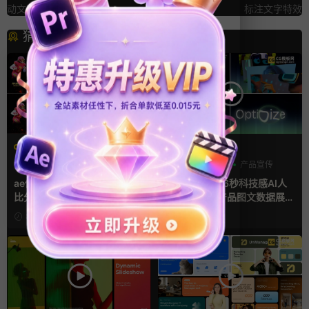
动文字字幕
标注文字特效
猜你喜欢
AE模板
AE模板
分数
字幕模板
比赛
AI
产品介绍
产品宣传
ae体育模板 足球比赛队伍PK
ae片头模板 36秒科技感AI人
比分牌对决卡片球员介绍宣传
工智能SaaS产品图文数据展示
视频AE模板
宣传视频AE模板
8小时前
1天前