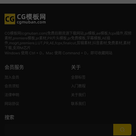
CG模板网(cgmuban.com)免费后期资源下载网站,pr模板,ae模板,fcpx插件,视频
素材
,premiere模板,pr素材,PR片头模板,pr免费模板,字幕模板,AE插
件,mogrt,premiere,LUT,PR,AE,fcpx,finalcut,剪辑素材,抖音素材,免费素材,素材
下载,支持M芯片
Windows 使用 Ctrl + D，Mac 使用 Command + D，即可收藏网站
会员服务
关于
加入会员
全部标签
会员须知
入门教程
法律申明
关于我们
网站协议
联系我们
搜索