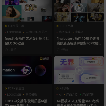
FCPX发生器
FCPX字幕
LOGO动画
支持Intel+M芯片
商务模板
字幕条
汇聚
字幕模板
fcpx片头插件 艺术设计照片汇
finalcutpro插件 10组半透明
聚LOGO动画
磨砂液态玻璃字幕条FCPX插
件
3天前
5天前
FCPX发生器
AE模板
LOGO动画
商务模板
AI
产品介绍
产品宣传
支持Intel+M芯片
FCPX中文插件 玻璃质感AI搜
Ae模板 AI人工智能SaaS软件
索Logo展示片头
产品发布会宣传展示4K片头