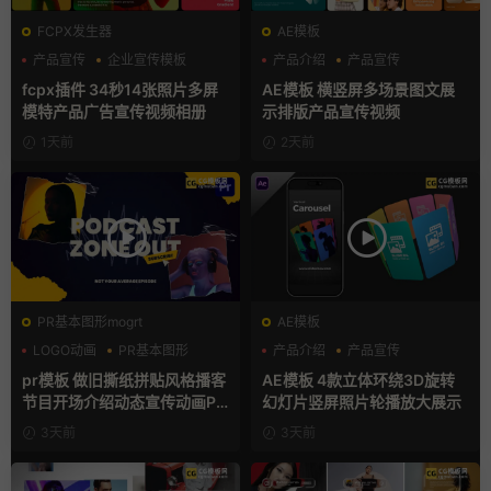
FCPX发生器
AE模板
产品宣传
企业宣传模板
产品介绍
产品宣传
分屏模板
产品展示
fcpx插件 34秒14张照片多屏
AE模板 横竖屏多场景图文展
模特产品广告宣传视频相册
示排版产品宣传视频
1天前
2天前
PR基本图形mogrt
AE模板
LOGO动画
PR基本图形
产品介绍
产品宣传
复古风
产品展示
pr模板 做旧撕纸拼贴风格播客
AE模板 4款立体环绕3D旋转
节目开场介绍动态宣传动画PR
幻灯片竖屏照片轮播放大展示
模版
3天前
3天前