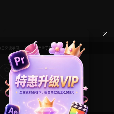
信息交流学习， 版权说明
点此了解
！
3
0
材
电子相册
节日活动
雪花