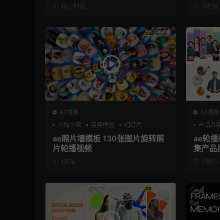
板
10小时前
3天前
AE模板
AE模板
人物介绍
商务模板
幻灯片
产品介
ae照片墙模板 130张图片旋转照
ae轮
片轮播视频
集产品
1周前
2周前