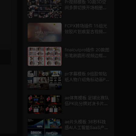
Pr视频模板 10款3D空
间多屏切换开场相册视
频展示照片墙pr模板
FCPX转场插件 15组光
效胶片划痕复古视频过
渡
finalcutpro插件 20款图
形笔刷圆形视频边框遮
罩fcpx片头插件
pr字幕模板 9组胶带贴
纸人物介绍角标动画PR
模版
ae体育模板 足球比赛队
伍PK比分牌对决卡片球
员介绍宣传视频AE模板
ae片头模板 36秒科技
感AI人工智能SaaS产品
图文数据展示宣传视频