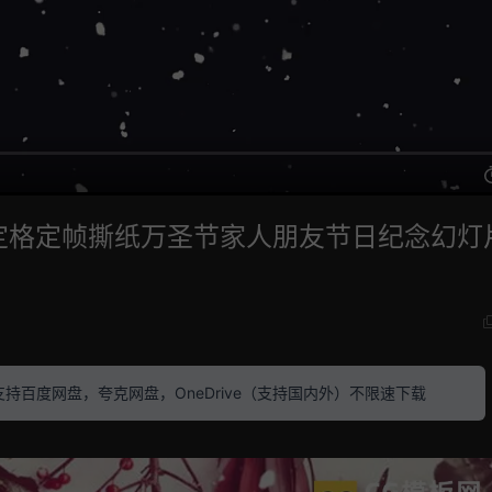
 定格定帧撕纸万圣节家人朋友节日纪念幻灯
素材 支持百度网盘，夸克网盘，OneDrive（支持国内外）不限速下载