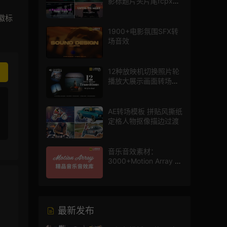
影标题片头片尾fcpx插
件
徽标
1900+电影氛围SFX转
场音效
12种放映机切换照片轮
播放大展示画面转场动
画AE模板
AE转场模板 拼贴风撕纸
定格人物抠像描边过渡
音乐音效素材：
3000+Motion Array 影
片配乐音效素材库
最新发布