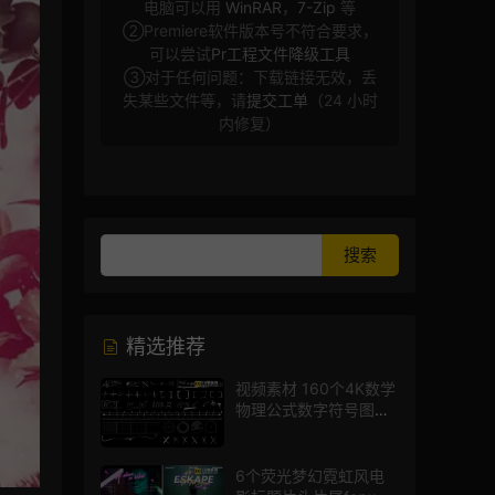
电脑可以用
WinRAR
，
7-Zip
等
②Premiere软件版本号不符合要求，
可以尝试
Pr工程文件降级工具
③对于任何问题：下载链接无效，丢
失某些文件等，请
提交工单
（24 小时
内修复）
精选推荐
视频素材 160个4K数学
物理公式数字符号图标
mg图形动画
6个荧光梦幻霓虹风电