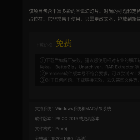
该项目包含丰富多彩的圣诞幻灯片、时尚的标题和定格动画
占位符。它非常易于使用，只需更改文本，拖放到新
免费
下载价格
①下载后如解压失败，建议您使用相对专业的解压
Keka
，
BetterZip
，
Unarchiver
，
RAR Extractor
等
②Premiere软件版本号不符合要求，可以尝试
Pr
③对于任何问题：下载链接无效，丢失某些文件等
支持系统：
Windows系统和MAC苹果系统
软件版本：
PR CC 2019 或更高版本
文件格式：
Prproj
分辨率：
1920×1080（高清）