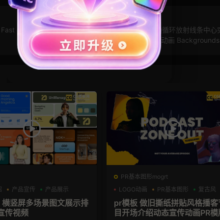
ast
AE模板：12个MG卡通动漫漫画背景 卡通循环放射线条中心
态背景动画 Backgrounds 
PR基本图形mogrt
绍
产品宣传
产品展示
LOGO动画
PR基本图形
复古风
板 横竖屏多场景图文展示排
pr模板 做旧撕纸拼贴风格播客
宣传视频
目开场介绍动态宣传动画PR模