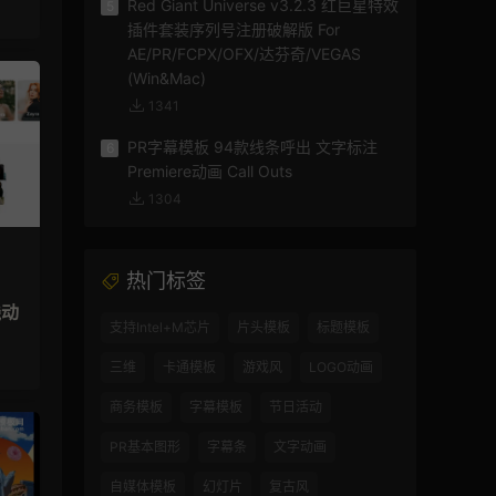
Red Giant Universe v3.2.3 红巨星特效
5
插件套装序列号注册破解版 For
AE/PR/FCPX/OFX/达芬奇/VEGAS
(Win&Mac)
1341
PR字幕模板 94款线条呼出 文字标注
6
Premiere动画 Call Outs
1304
热门标签
线动
支持Intel+M芯片
片头模板
标题模板
三维
卡通模板
游戏风
LOGO动画
商务模板
字幕模板
节日活动
PR基本图形
字幕条
文字动画
自媒体模板
幻灯片
复古风