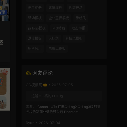
电子相册
竖屏模板
视频开场
转场模板
企业宣传模板
手绘风
pr logo模板
MG动画
动态海报
潮流模板
大标题
科技风模板
竖
照片展示
电影风模板
网友评论
CG模板网
• 2026-07-05
这是 33 格的 LUT 包
来源：
Canon LUTs 佳能C-Log2 C-Log3转阿莱
胶片色彩商业调色预设包 Phantom
Ryun • 2026-07-04