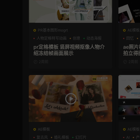
PR基本图形mogrt
AE模板
人物定格特写动画
创意
动态海报
回忆
pr定格模板 竖屏视频抠像人物介
ae照
绍冻结帧画面展示
拍立得
2周前
2周前
AE模板
AE模板
复古风
婚礼模板
幻灯片
AI
产