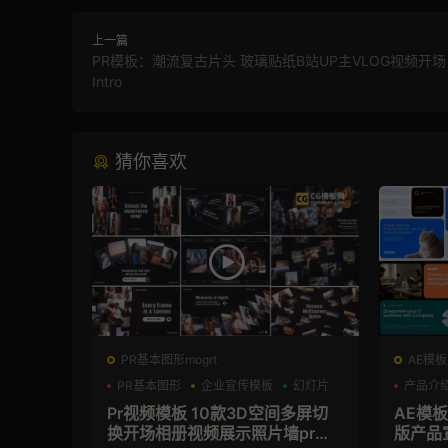
上一篇
PR模板：潮流复古片头 玻璃贴纸B站UP主VLOG视频开场 F
Intro
猜你喜欢
PR基本图形mogrt
AE模板
PR基本图形
企业宣传模板
幻灯片
产品介
Pr视频模板 10款3D空间多屏切
AE模
换开场相册视频展示照片墙pr模
版产品