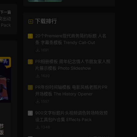
AE模板
下一篇
突出动
下载排行
Pack
20个Premiere现代商务简约标题 人名
1
条 字幕条模板 Trendy Call-Out
1691
PR相册模板 周年纪念情人节朋友家人照
2
片展示模板 Photo Slideshow
1630
PR年份时间轴模板 电影风格老照片PR
3
开场模板 The History Opener
1557
900文字标题片头视频调色转场特效预
4
设工具包Pr合集 Effects Pack
节
1348
版