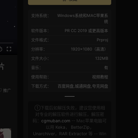
支持系统：
Windows系统和MAC苹果系
统
软件版本：
PR CC 2019 或更高版本
文件格式：
Prproj
分辨率：
1920×1080（高清）
文件大小：
132MB
片
音乐：
有
使用帮助：
视频教程
下载方式：
百度网盘,城通网盘,夸克网盘
推广
①下载后如解压失败，建议您使用相
对专业的解压软件进行解压，解压密
码：
cgmuban.com
-- Mac苹果电脑可
以用
Keka
，
BetterZip
，
Unarchiver
，
RAR Extractor
等 -- Win