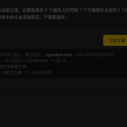
过渡。此模板具有 8 个媒体占位符和 7 个可编辑文本层和 1 个
媒体中并点击渲染即可。不需要插件。
立即下载
软件进行解压，解压密码：
cgmuban.com
-- Mac苹果电脑可以用
 -- Win电脑可以用
WinRAR
，
7-Zip
等
工程文件降级工具
，请
提交工单
（24 小时内修复）