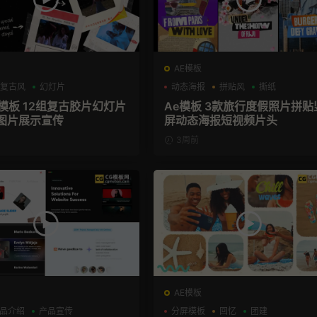
AE模板
复古风
幻灯片
动态海报
拼贴风
撕纸
片模板 12组复古胶片幻灯片
Ae模板 3款旅行度假照片拼贴
图片展示宣传
屏动态海报短视频片头
3周前
AE模板
品介绍
产品宣传
分屏模板
回忆
团建