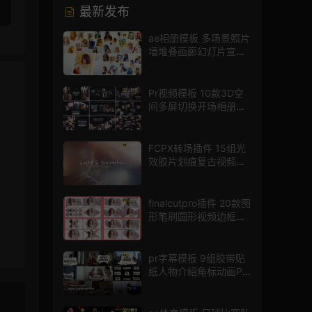
最新发布
ae相册模板 多场景照片
墙堆叠画廊幻灯片宣传
视频
Pr视频模板 10款3D空
间多屏切换开场相册视
频展示照片墙pr模板
FCPX转场插件 15组光
效胶片划痕复古视频过
渡
finalcutpro插件 20款图
形笔刷圆形视频边框遮
罩fcpx片头插件
pr字幕模板 9组胶带贴
纸人物介绍角标动画PR
模版