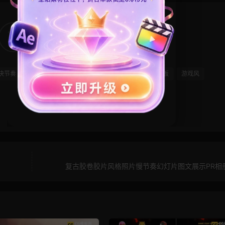
5
0
快节奏
快闪模板
手绘风
文字特效
活动快剪模板
游戏风
复古胶卷胶片风格照片慢节奏幻灯片图文展示PR相