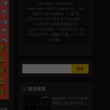
以用
Keka
，
BetterZip
，
Unarchiver
，
RAR Extractor
等 -- Win
电脑可以用
WinRAR
，
7-Zip
等
②Premiere软件版本号不符合要求，
可以尝试
Pr工程文件降级工具
③对于任何问题：下载链接无效，丢
失某些文件等，请
提交工单
（24 小时
内修复）
精选推荐
视频素材 160个4K数学
物理公式数字符号图标
mg图形动画
的过渡