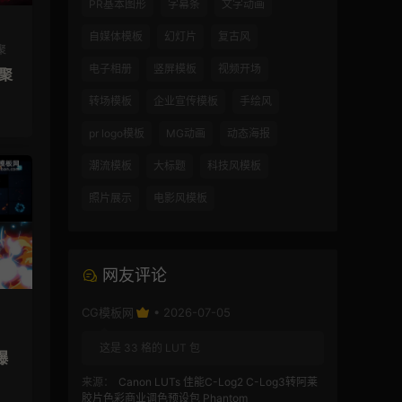
PR基本图形
字幕条
文字动画
自媒体模板
幻灯片
复古风
聚
电子相册
竖屏模板
视频开场
汇聚
转场模板
企业宣传模板
手绘风
pr logo模板
MG动画
动态海报
潮流模板
大标题
科技风模板
照片展示
电影风模板
网友评论
CG模板网
• 2026-07-05
这是 33 格的 LUT 包
爆
来源：
Canon LUTs 佳能C-Log2 C-Log3转阿莱
胶片色彩商业调色预设包 Phantom