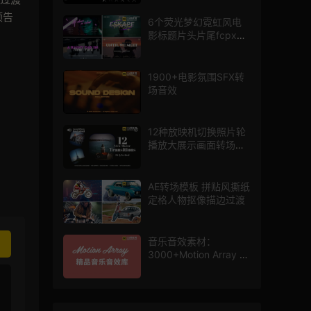
预告
6个荧光梦幻霓虹风电
影标题片头片尾fcpx插
件
1900+电影氛围SFX转
场音效
12种放映机切换照片轮
播放大展示画面转场动
画AE模板
AE转场模板 拼贴风撕纸
定格人物抠像描边过渡
音乐音效素材：
3000+Motion Array 影
片配乐音效素材库