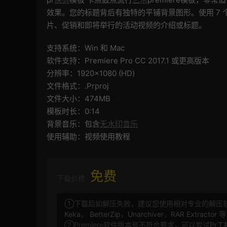
效果。您的标题背后有独特的平铺背景图形。使用 7 
片、促销和即将举行的活动视频的介绍或标题。
支持系统：Win 和 Mac
软件支持：Premiere Pro CC 2017.1 或更高版本
分辨率：1920×1080 (HD)
文件格式：.Prproj
文件大小：474MB
模板时长：0:14
背景音乐：包含
无水印音乐
使用辅助：视频使用教程
免费
下载价格
①下载后如解压失败，建议您使用相对专业的解压
Keka
，
BetterZip
，
Unarchiver
，
RAR Extractor
等
②Premiere软件版本号不符合要求，可以尝试
Pr