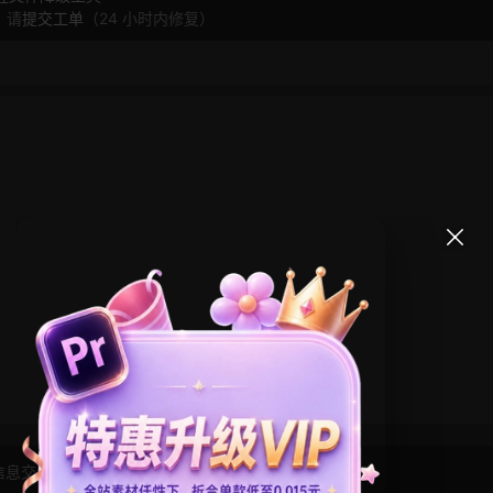
，请
提交工单
（24 小时内修复）
信息交流学习， 版权说明
点此了解
！