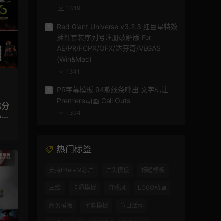
1349
Red Giant Universe v3.2.3 红巨星特效
5
插件套装序列号注册破解版 For
AE/PR/FCPX/OFX/达芬奇/VEGAS
(Win&Mac)
1341
PR字幕模板 94款线条呼出 文字标注
6
Premiere动画 Call Outs
比分
1304
E
热门标签
支持Intel+M芯片
片头模板
标题模板
三维
卡通模板
游戏风
LOGO动画
商务模板
字幕模板
节日活动