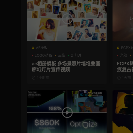
AE模板
FCPX
LOGO动画
三维
幻灯片
光效
ae相册模板 多场景照片墙堆叠画
FCPX
廊幻灯片宣传视频
痕复古
1小时前
1天前