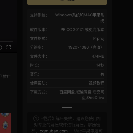
支持系统：
Windows系统和MAC苹果系
统
软件版本：
PR CC 2017.1 或更高版本
文件格式：
Prproj
分辨率：
1920×1080（高清）
文件大小：
474MB
时长：
14秒
音乐：
有
推广
使用帮助：
视频教程
下载方式：
百度网盘,城通网盘,夸克网
盘,OneDrive
①下载后如解压失败，建议您使用相
对专业的解压软件进行解压，解压密
码：
cgmuban.com
-- Mac苹果电脑可