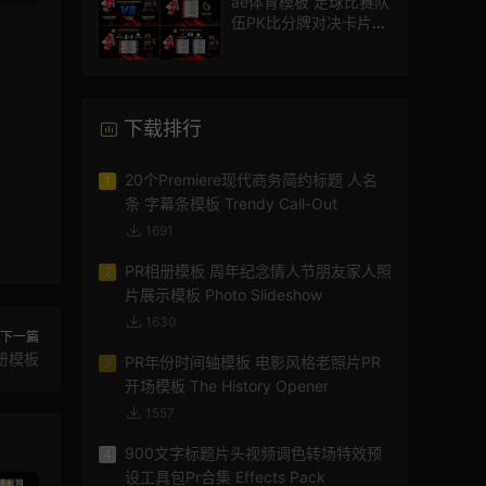
ae体育模板 足球比赛队
伍PK比分牌对决卡片球
员介绍宣传视频AE模板
下载排行
20个Premiere现代商务简约标题 人名
1
条 字幕条模板 Trendy Call-Out
1691
PR相册模板 周年纪念情人节朋友家人照
2
片展示模板 Photo Slideshow
1630
下一篇
册模板
PR年份时间轴模板 电影风格老照片PR
3
开场模板 The History Opener
1557
900文字标题片头视频调色转场特效预
4
设工具包Pr合集 Effects Pack