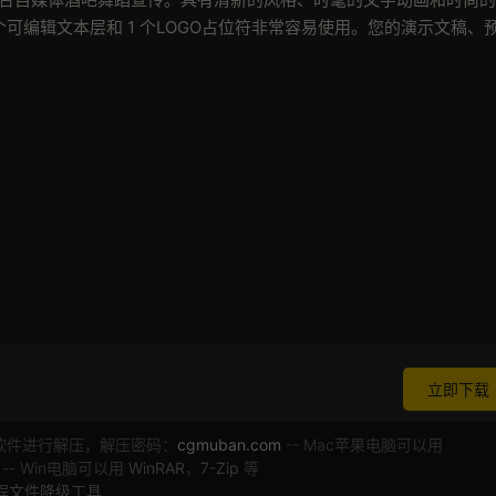
个可编辑文本层和 1 个LOGO占位符非常容易使用。您的演示文稿、
立即下载
软件进行解压，解压密码：
cgmuban.com
-- Mac苹果电脑可以用
 -- Win电脑可以用
WinRAR
，
7-Zip
等
工程文件降级工具