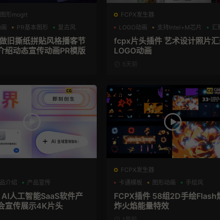
图形mogrt
FCPX发生器
动画
PR基本图形
复古风
LOGO动画
支持Intel+M芯片
汇
板 做旧撕纸拼贴风格播客节
fcpx片头插件 艺术设计照片
介绍动态宣传动画PR模版
LOGO动画
5天前
FCPX发生器
品介绍
产品宣传
卡通模板
图形动画
手绘风
 AI人工智能SaaS软件产
FCPX插件 58组2D手绘Flash
会宣传展示4K片头
炸火焰能量特效
1周前