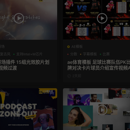
转场
AE模板
复古风
支持Intel+M芯片
分数
字幕模板
比赛
转场插件 15组光效胶片划
ae体育模板 足球比赛队伍PK
视频过渡
牌对决卡片球员介绍宣传视频A
模板
2天前