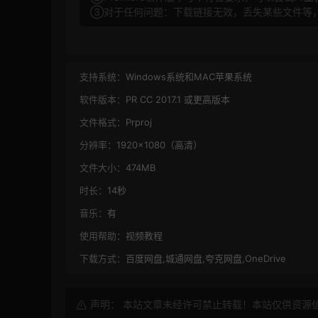
③对于任何问题：下载链接无效，丢失某些文件等
支持系统：
Windows系统和MAC苹果系统
软件版本：
PR CC 2017.1 或更高版本
文件格式：
Prproj
分辨率：
1920×1080（高清）
文件大小：
474MB
时长：
14秒
音乐：
有
使用帮助：
视频教程
下载方式：
百度网盘,城通网盘,夸克网盘,OneDrive
声明： 本站文章未经许可禁止转载！本站仅供资源