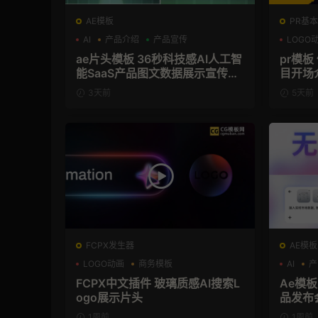
AE模板
PR基本
AI
产品介绍
产品宣传
LOGO
ae片头模板 36秒科技感AI人工智
pr模
能SaaS产品图文数据展示宣传视
目开场
频AE模板
3天前
5天前
FCPX发生器
AE模板
LOGO动画
商务模板
AI
产
支持Intel+M芯片
FCPX中文插件 玻璃质感AI搜索L
Ae模板
ogo展示片头
品发布
1周前
1周前