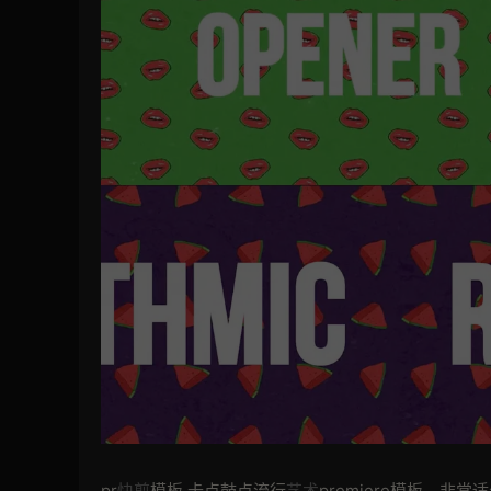
pr
快剪
模板 卡点鼓点流行
艺术
premiere模板，