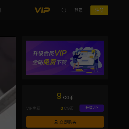
具
登录
注册
9
CG币
VIP免费
0
CG币
升级VIP
立即购买