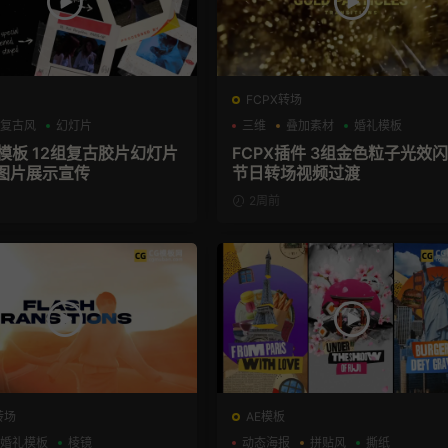
FCPX转场
复古风
幻灯片
三维
叠加素材
婚礼模板
片模板 12组复古胶片幻灯片
FCPX插件 3组金色粒子光效
图片展示宣传
节日转场视频过渡
2周前
转场
AE模板
婚礼模板
棱镜
动态海报
拼贴风
撕纸