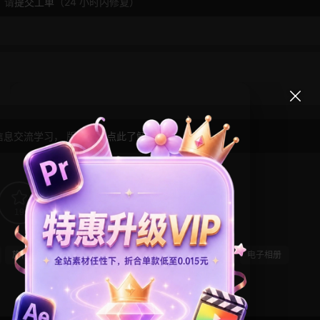
，请
提交工单
（24 小时内修复）
信息交流学习， 版权说明
点此了解
！
19
0
旅行模板
日系
校园风
毕业模板
照片展示
电子相册