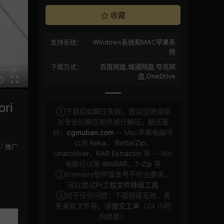
收藏
支持系统：
Windows系统和MAC苹果系
统
下载方式：
百度网盘,城通网盘,夸克网
盘,OneDrive
ri
①下载后如解压失败，建议您使用相
对专业的解压软件进行解压，解压密
码：
cgmuban.com
-- Mac苹果电脑可
以用
Keka
，
BetterZip
，
推广
Unarchiver
，
RAR Extractor
等 -- Win
电脑可以用
WinRAR
，
7-Zip
等
②Premiere软件版本号不符合要求，
可以尝试
Pr工程文件降级工具
③对于任何问题：下载链接无效，丢
失某些文件等，请
提交工单
（24 小时
内修复）