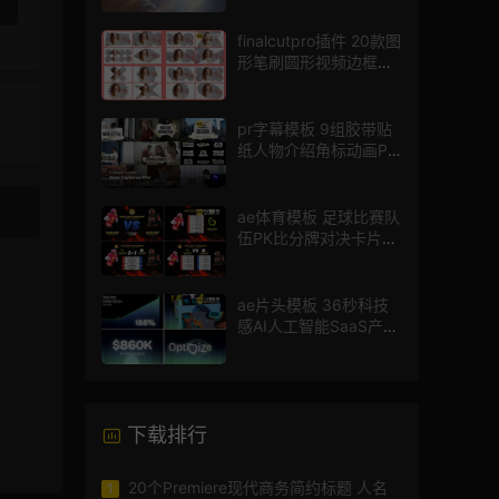
finalcutpro插件 20款图
形笔刷圆形视频边框遮
罩fcpx片头插件
pr字幕模板 9组胶带贴
纸人物介绍角标动画PR
模版
ae体育模板 足球比赛队
伍PK比分牌对决卡片球
员介绍宣传视频AE模板
ae片头模板 36秒科技
感AI人工智能SaaS产品
图文数据展示宣传视频
AE模板
下载排行
20个Premiere现代商务简约标题 人名
1