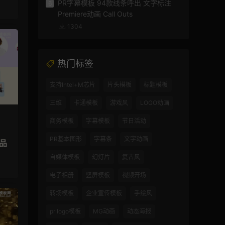
PR字幕模板 94款线条呼出 文字标注
6
Premiere动画 Call Outs
1304
热门标签
支持Intel+M芯片
片头模板
标题模板
三维
卡通模板
游戏风
LOGO动画
商务模板
字幕模板
节日活动
PR基本图形
字幕条
文字动画
品
自媒体模板
幻灯片
复古风
电子相册
竖屏模板
视频开场
转场模板
企业宣传模板
手绘风
pr logo模板
MG动画
动态海报