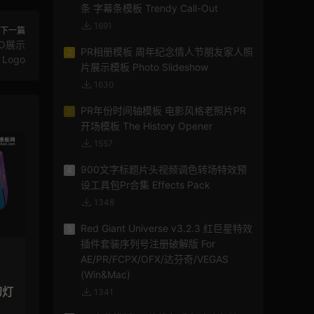
条 字幕条模板 Trendy Call-Out
1691
下一篇
O展示
PR相册模板 周年纪念情人节朋友家人照
2
h Logo
片展示模板 Photo Slideshow
1630
PR年份时间轴模板 电影风格老照片PR
3
开场模板 The History Opener
1557
900文字标题片头视频调色转场特效预
4
设工具包Pr合集 Effects Pack
1348
Red Giant Universe v3.2.3 红巨星特效
5
插件套装序列号注册破解版 For
AE/PR/FCPX/OFX/达芬奇/VEGAS
(Win&Mac)
幻灯
1341