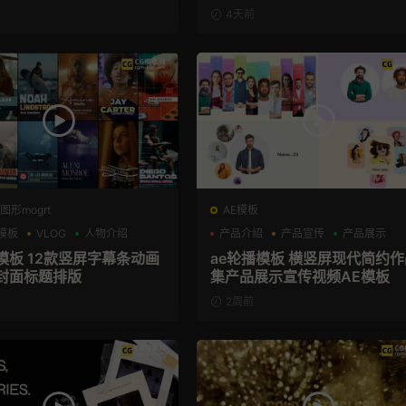
4天前
图形mogrt
AE模板
模板
VLOG
人物介绍
产品介绍
产品宣传
产品展示
模板 12款竖屏字幕条动画
ae轮播模板 横竖屏现代简约作
封面标题排版
集产品展示宣传视频AE模板
2周前