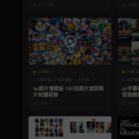
板
11小时前
3天前
AE模板
PR基本
人物介绍
商务模板
幻灯片
PR字幕
ae照片墙模板 130张图片旋转照
pr字幕
片轮播视频
短视频
1周前
2周前