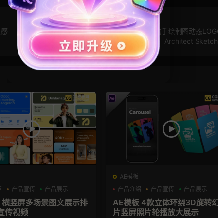
技感
PR模板：素描线条效果片头模板 简约手绘制图动态LOG
Architect Sketc
AE模板
绍
产品宣传
产品展示
产品介绍
产品宣传
产品展示
板 横竖屏多场景图文展示排
AE模板 4款立体环绕3D旋转
宣传视频
片竖屏照片轮播放大展示