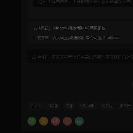
③对于任何问题：下载链接无效，丢失某些文件等
支持系统：
Windows系统和MAC苹果系统
下载方式：
百度网盘,城通网盘,夸克网盘,OneDrive
声明： 本站文章未经许可禁止转载！本站仅供资源
VLOG
作品集
团建
婚礼模板
幻灯片
拍立得