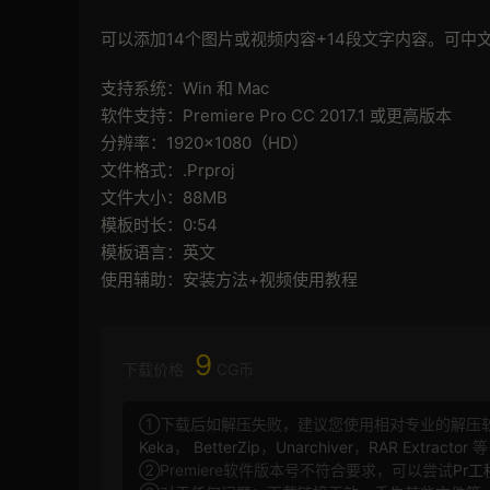
可以添加14个图片或视频内容+14段文字内容。可中
支持系统：Win 和 Mac
软件支持：Premiere Pro CC 2017.1 或更高版本
分辨率：1920×1080（HD）
文件格式：.Prproj
文件大小：88MB
模板时长：0:54
模板语言：英文
使用辅助：安装方法+视频使用教程
9
下载价格
CG币
①下载后如解压失败，建议您使用相对专业的解压
Keka
，
BetterZip
，
Unarchiver
，
RAR Extractor
等
②Premiere软件版本号不符合要求，可以尝试
Pr