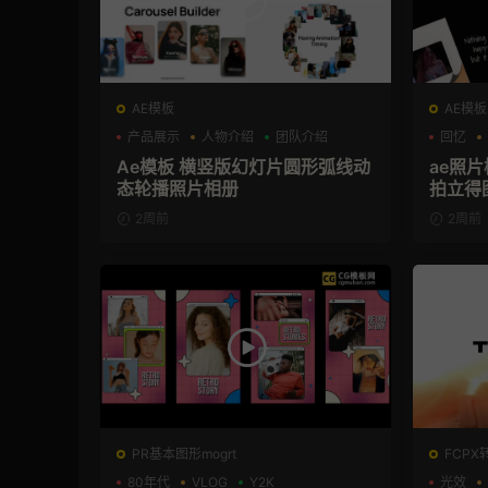
AE模板
AE模板
产品展示
人物介绍
团队介绍
回忆
Ae模板 横竖版幻灯片圆形弧线动
ae照
态轮播照片相册
拍立得
2周前
2周前
PR基本图形mogrt
FCPX
80年代
VLOG
Y2K
光效