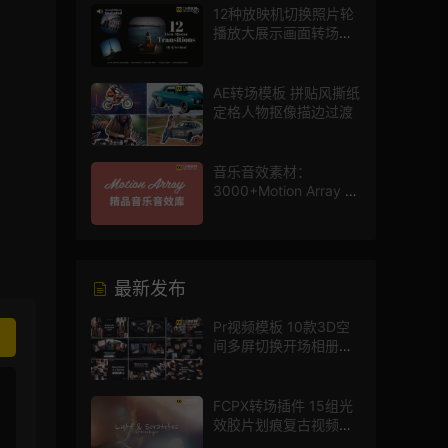
12种放映机切换照片轮
播放大展示画面转场动
画AE模板
AE转场模板 拼贴风撕纸
定格人物抠像描边过渡
音乐音效素材：
3000+Motion Array 影
片配乐音效素材库
最新发布
Pr视频模板 10款3D空
间多屏切换开场相册视
频展示照片墙pr模板
FCPX转场插件 15组光
效胶片划痕复古视频过
渡