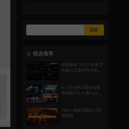
精选推荐
视频素材 160个4K数学
物理公式数字符号图标
mg图形动画
6个荧光梦幻霓虹风电
影标题片头片尾fcpx插
件
1900+电影氛围SFX转
场音效