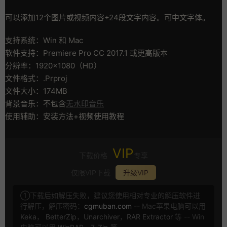
可以添加12个图片或视频内容+24段文字内容。可中文字体。
支持系统：Win 和 Mac
软件支持：Premiere Pro CC 2017.1 或更高版本
分辨率：1920×1080（HD）
文件格式：.Prproj
文件大小：174MB
背景音乐：不包含
无水印音乐
使用辅助：安装方法+视频使用教程
VIP
下载价格
专享
仅限VIP下载
升级VIP
①下载后如解压失败，建议您使用相对专业的解压软件进
行解压，解压密码：
cgmuban.com
-- Mac苹果电脑可以用
Keka
，
BetterZip
，
Unarchiver
，
RAR Extractor
等 -- Win