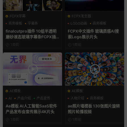
FCPX字幕
FCPX发生器
商务模板
字幕条
LOGO动画
商务模板
字幕模板
支持Intel+M芯片
finalcutpro插件 10组半透明
FCPX中文插件 玻璃质感AI搜
磨砂液态玻璃字幕条FCPX插
索Logo展示片头
件
1周前
1周前
AE模板
AE模板
AI
产品介绍
产品宣传
人物介绍
商务模板
幻灯片
Ae模板 AI人工智能SaaS软件
ae照片墙模板 130张图片旋转
产品发布会宣传展示4K片头
照片轮播视频
1周前
1周前