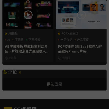
AE模板
FCPX发生器
AI
字幕条
字幕模板
产品介绍
产品宣传
产品展示
AE字幕模板 霓虹抽象科幻介
FCPX插件 3组SaaS软件Ai产
绍卡片弥散渐变光晕玻璃人名
品宣传Promo片头
条
2周前
2周前
评论
0
请先
登录