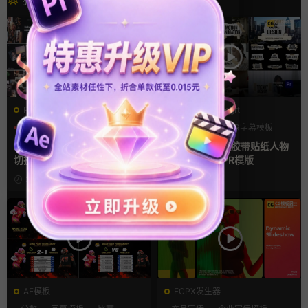
PR基本图形mogrt
PR基本图形mogrt
PR基本图形
企业宣传模板
PR基本图形
PR字幕模板
幻灯片
人物介绍
Pr视频模板 10款3D空间多屏
pr字幕模板 9组胶带贴纸人物
切换开场相册视频展示照片墙
介绍角标动画PR模版
pr模板
2天前
3天前
AE模板
FCPX发生器