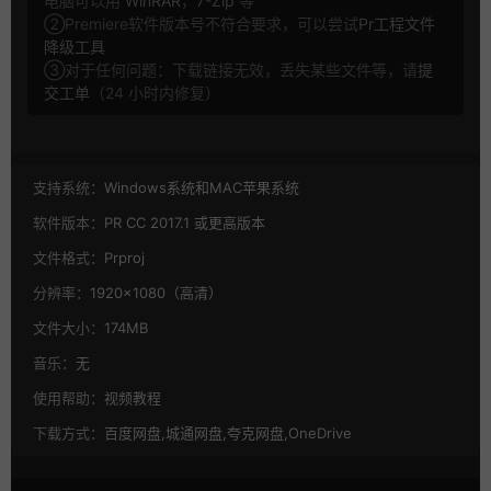
电脑可以用
WinRAR
，
7-Zip
等
②Premiere软件版本号不符合要求，可以尝试
Pr工程文件
降级工具
③对于任何问题：下载链接无效，丢失某些文件等，请
提
交工单
（24 小时内修复）
支持系统：
Windows系统和MAC苹果系统
软件版本：
PR CC 2017.1 或更高版本
文件格式：
Prproj
分辨率：
1920×1080（高清）
文件大小：
174MB
音乐：
无
使用帮助：
视频教程
下载方式：
百度网盘,城通网盘,夸克网盘,OneDrive