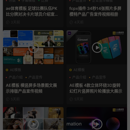
分数
字幕模板
比赛
产品宣传
企业宣传模板
分屏模板
ae体育模板 足球比赛队伍PK
fcpx插件 34秒14张照片多屏
比分牌对决卡片球员介绍宣传
模特产品广告宣传视频相册
视频AE模板
3天前
4天前
AE模板
AE模板
产品介绍
产品宣传
产品介绍
产品宣传
产品展示
产品展示
AE模板 横竖屏多场景图文展
AE模板 4款立体环绕3D旋转
示排版产品宣传视频
幻灯片竖屏照片轮播放大展示
5天前
5天前