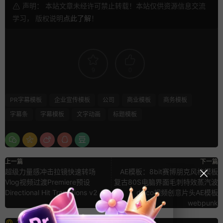
声明： 本站文章未经许可禁止转载！本站仅供资源信息交流
学习， 版权说明
点此了解
！
9
0
PR字幕模板
企业宣传模板
公司
商业模板
商务模板
字幕条
字幕模板
文字动画
标题模板
上一篇
下一篇
超级力量感冲击拉镜快速转场
AE模板：8bit赛博朋克风格模板
Vlog视频过渡Premiere预设
复古80S电脑界面毛刺特效蒸汽波
Directional Hit Transitions v2
disco视频创意片头AE模板
webpunk
猜你喜欢