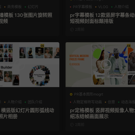
绍
商务模板
幻灯片
PR字幕模板
VLOG
人物介绍
墙模板 130张图片旋转照
pr字幕模板 12款竖屏字幕条
视频
短视频封面标题排版
2周前
PR基本图形mogrt
示
人物介绍
团队介绍
人物定格特写动画
创意
动态海
板 横竖版幻灯片圆形弧线动
pr定格模板 竖屏视频抠像人物
照片相册
绍冻结帧画面展示
2周前