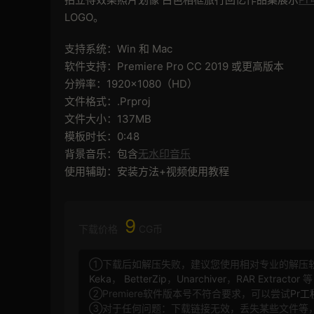
LOGO。
支持系统：Win 和 Mac
软件支持：Premiere Pro CC 2019 或更高版本
分辨率：1920×1080（HD）
文件格式：.Prproj
文件大小：137MB
模板时长：0:48
背景音乐：包含
无水印音乐
使用辅助：安装方法+视频使用教程
9
下载价格
CG币
①下载后如解压失败，建议您使用相对专业的解压
Keka
，
BetterZip
，
Unarchiver
，
RAR Extractor
等
②Premiere软件版本号不符合要求，可以尝试
Pr
③对于任何问题：下载链接无效，丢失某些文件等