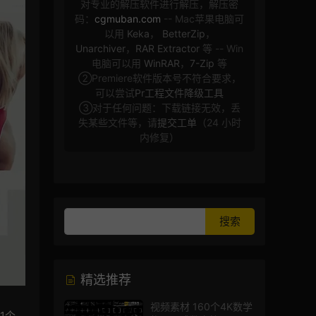
对专业的解压软件进行解压，解压密
码：
cgmuban.com
-- Mac苹果电脑可
以用
Keka
，
BetterZip
，
Unarchiver
，
RAR Extractor
等 -- Win
电脑可以用
WinRAR
，
7-Zip
等
②Premiere软件版本号不符合要求，
可以尝试
Pr工程文件降级工具
③对于任何问题：下载链接无效，丢
失某些文件等，请
提交工单
（24 小时
内修复）
精选推荐
视频素材 160个4K数学
1个