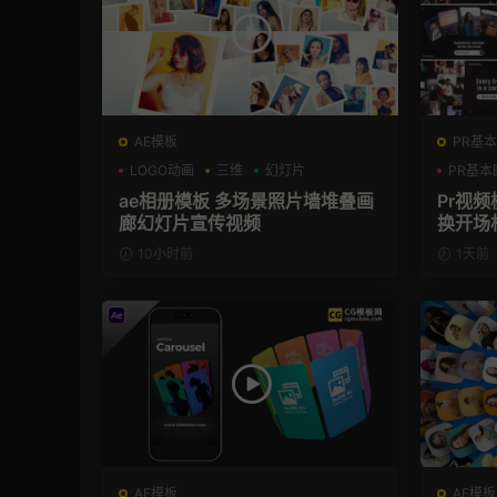
AE模板
PR基本
LOGO动画
三维
幻灯片
PR基本
ae相册模板 多场景照片墙堆叠画
Pr视频
廊幻灯片宣传视频
换开场
板
10小时前
1天前
AE模板
AE模板