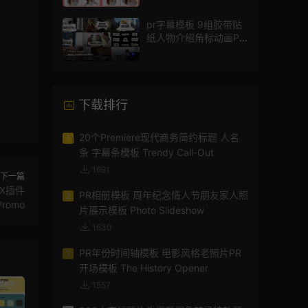
pr字幕模板 9组胶带贴
纸人物介绍角标动画PR
模版
下载排行
20个Premiere现代商务简约标题 人名
1
条 字幕条模板 Trendy Call-Out
1691
下一篇
PX插件
PR相册模板 周年纪念情人节朋友家人照
2
 Promo
片展示模板 Photo Slideshow
1630
PR年份时间轴模板 电影风格老照片PR
3
开场模板 The History Opener
1557