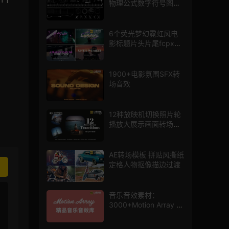
物理公式数字符号图标
mg图形动画
6个荧光梦幻霓虹风电
影标题片头片尾fcpx插
件
1900+电影氛围SFX转
场音效
12种放映机切换照片轮
播放大展示画面转场动
画AE模板
AE转场模板 拼贴风撕纸
定格人物抠像描边过渡
音乐音效素材：
3000+Motion Array 影
片配乐音效素材库