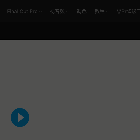
Final Cut Pro
视音频
调色
教程
Pr降级