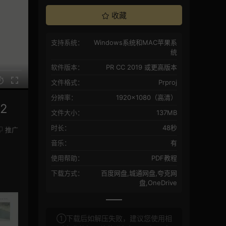
收藏
支持系统：
Windows系统和MAC苹果系
统
软件版本：
PR CC 2019 或更高版本
文件格式：
Prproj
分辨率：
1920×1080（高清）
2
文件大小：
137MB
时长：
48秒
推广
音乐：
有
使用帮助：
PDF教程
下载方式：
百度网盘,城通网盘,夸克网
盘,OneDrive
①下载后如解压失败，建议您使用相