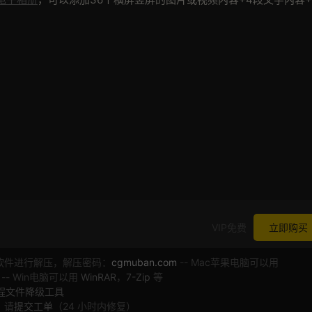
VIP免费
立即购买
软件进行解压，解压密码：
cgmuban.com
-- Mac苹果电脑可以用
 -- Win电脑可以用
WinRAR
，
7-Zip
等
工程文件降级工具
，请
提交工单
（24 小时内修复）