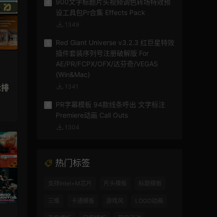
900文字标题片头视频调色转场特效预
4
设工具包Pr合集 Effects Pack
1349
Red Giant Universe v3.2.3 红巨星特效
5
插件套装序列号注册破解版 For
AE/PR/FCPX/OFX/达芬奇/VEGAS
(Win&Mac)
示排
1341
PR字幕模板 94款线条呼出 文字标注
6
Premiere动画 Call Outs
1304
热门标签
支持Intel+M芯片
片头模板
标题模板
三维
卡通模板
游戏风
LOGO动画