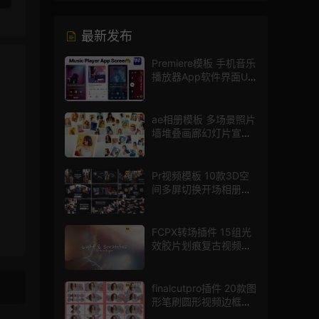
最新发布
Premiere模板 手机音乐
播放器App软件界面UI
进度条动画视频样机pr
模版
ae相册模板 多场景照片
墙堆叠画廊幻灯片宣传
视频
Pr视频模板 10款3D空
间多屏切换开场相册视
频展示照片墙pr模板
FCPX转场插件 15组光
效胶片划痕复古视频过
渡
finalcutpro插件 20款图
形笔刷圆形视频边框遮
罩fcpx片头插件