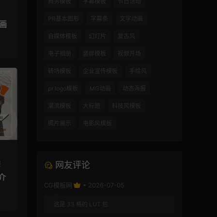
商务模板
字幕模板
节日活动
PR基本图形
字幕条
文字动画
动画
自媒体模板
幻灯片
复古风
电子相册
竖屏模板
视频开场
转场模板
企业宣传模板
手绘风
pr logo模板
MG动画
动态海报
潮流模板
大标题
科技风模板
照片展示
电影风模板
网友评论
报
介
CG模板网
• 2026-07-05
这是 33 格的 LUT 包