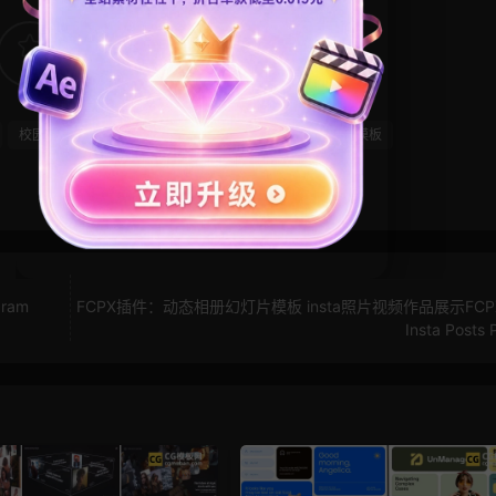
29
0
校园风
毕业模板
照片展示
电子相册
竖屏模板
ram
FCPX插件：动态相册幻灯片模板 insta照片视频作品展示FC
Insta Posts