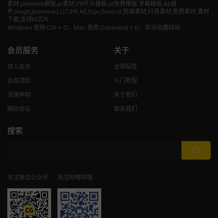
素材
,premiere模板,pr素材,PR片头模板,pr免费模板,字幕模板,AE插
件,mogrt,premiere,LUT,PR,AE,fcpx,finalcut,剪辑素材,抖音素材,免费素材,素材
下载,支持M芯片
Windows 使用 Ctrl + D，Mac 使用 Command + D，即可收藏网站
会员服务
关于
加入会员
全部标签
会员须知
入门教程
法律申明
关于我们
网站协议
联系我们
搜索
关注微信公众号
关注哔哩哔哩