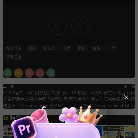
7
0
动态海报
报纸
拼贴风
排版
撕纸
日系
时尚
竖屏模板
上一篇
下一篇
FCPX插件：341组霓虹灯标题 发
PR模板：流畅标题文字动画 几何
光赛博朋克效果文字图标背景动画
图形色块艺术文艺清新字幕条PR模
预设 FCPX Neon Titles 支持M1
板 Creative Minimal Titles
猜你喜欢