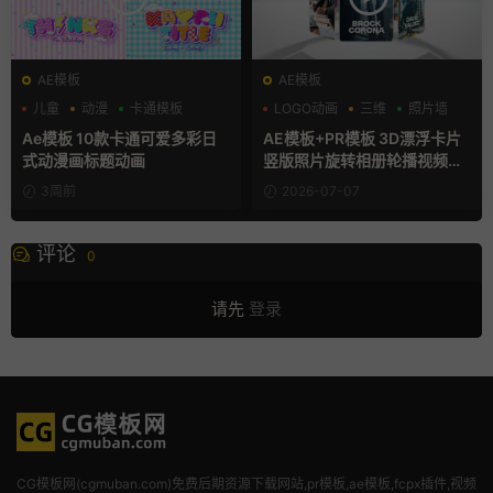
AE模板
AE模板
儿童
动漫
卡通模板
LOGO动画
三维
照片墙
Ae模板 10款卡通可爱多彩日
AE模板+PR模板 3D漂浮卡片
式动漫画标题动画
竖版照片旋转相册轮播视频片
头
3周前
2026-07-07
评论
0
请先
登录
CG模板网(cgmuban.com)免费后期资源下载网站,pr模板,ae模板,fcpx插件,视频