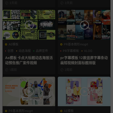
模版
3天前
3天前
AE模板
PR基本图形mogrt
创意
动态海报
品牌宣传
PR字幕模板
VLOG
人物介绍
Ae模板 卡点大标题动态海报活
pr字幕模板 12款竖屏字幕条动
动预告推广宣传视频
画短视频封面标题排版
1周前
2周前
PR基本图形mogrt
AE模板