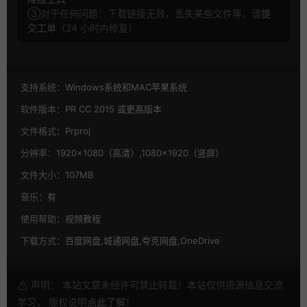
③对于任何问题：下载链接无效，丢失某些文件等，请
提
交工单
（24 小时内修复）
支持系统：
Windows系统和MAC苹果系统
软件版本：
PR CC 2015 或更高版本
文件格式：
Prproj
分辨率：
1920×1080（高清）,1080×1920（竖屏）
文件大小：
107MB
音乐：
有
使用帮助：
视频教程
下载方式：
百度网盘,城通网盘,夸克网盘,OneDrive
声明： 本站文章未经许可禁止转载！本站仅供资源信息交流
学习， 版权说明
点此了解
！