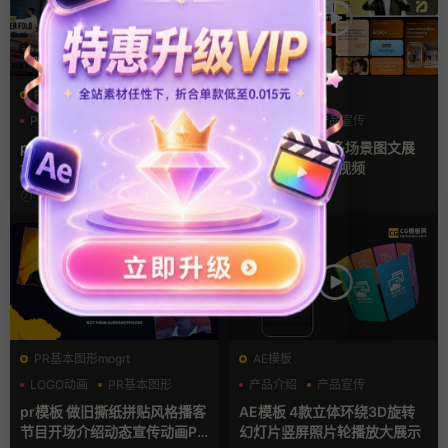
PR基本图形mogrt
AE模板
PR基本图形
PR字幕模板
产品介绍
产品宣传
人物介绍
产品展示
pr字幕模板 9组胶带贴纸人物
AE模板 横竖屏多场景图文展
介绍角标动画PR模版
示排版产品宣传视频
7小时前
2天前
PR基本图形mogrt
AE模板
LOGO动画
PR基本图形
产品介绍
产品宣传
复古风
产品展示
pr模板 做旧撕纸拼贴风格播客
AE模板 4款立体环绕3D旋转
节目开场介绍动态宣传动画PR
幻灯片竖屏照片轮播放大展示