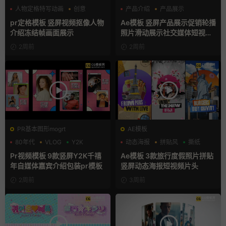
人物定格特写动画
创意
产品介绍
产品展示
动态海报
卡通模板
pr定格模板 竖屏视频抠像人物
Ae模板 竖屏产品展示促销轮播
介绍冻结帧画面展示
照片滑动展示社交媒体短视频
片头
2周前
2周前
PR基本图形mogrt
AE模板
80年代
VLOG
Y2K
动态海报
拼贴风
撕纸
Pr视频模板 9款竖屏Y2K千禧
Ae模板 3款旅行度假照片拼贴
年自媒体嘉宾介绍包装pr模板
竖屏动态海报短视频片头
2周前
3周前