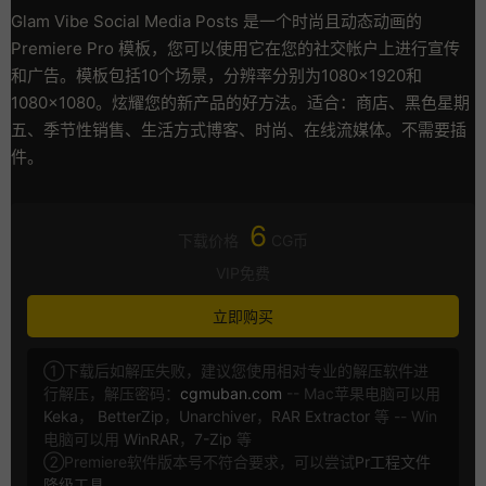
Glam Vibe Social Media Posts 是一个时尚且动态动画的
Premiere Pro 模板，您可以使用它在您的社交帐户上进行宣传
和广告。模板包括10个场景，分辨率分别为1080×1920和
1080×1080。炫耀您的新产品的好方法。适合：商店、黑色星期
五、季节性销售、生活方式博客、时尚、在线流媒体。不需要插
件。
6
下载价格
CG币
VIP免费
立即购买
①下载后如解压失败，建议您使用相对专业的解压软件进
行解压，解压密码：
cgmuban.com
-- Mac苹果电脑可以用
Keka
，
BetterZip
，
Unarchiver
，
RAR Extractor
等 -- Win
电脑可以用
WinRAR
，
7-Zip
等
②Premiere软件版本号不符合要求，可以尝试
Pr工程文件
降级工具