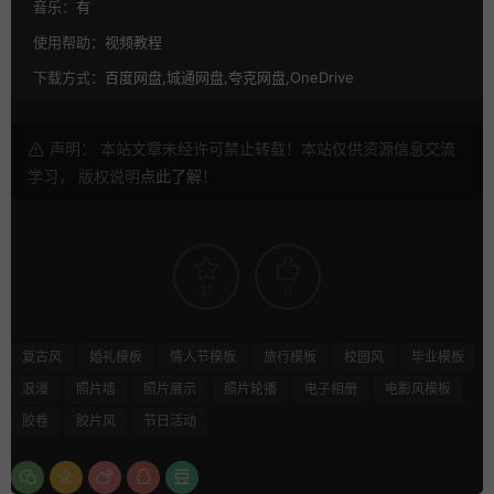
音乐：
有
使用帮助：
视频教程
下载方式：
百度网盘,城通网盘,夸克网盘,OneDrive
声明： 本站文章未经许可禁止转载！本站仅供资源信息交流
学习， 版权说明
点此了解
！
31
0
复古风
婚礼模板
情人节模板
旅行模板
校园风
毕业模板
浪漫
照片墙
照片展示
照片轮播
电子相册
电影风模板
胶卷
胶片风
节日活动