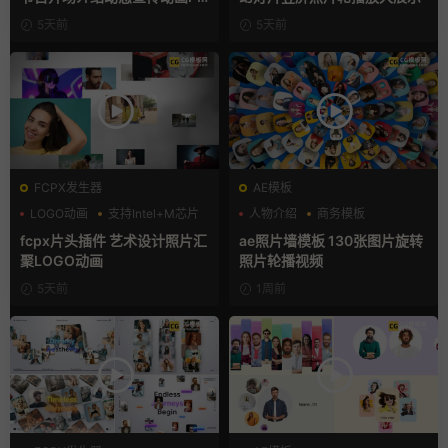
模版
5天前
5天前
FCPX发生器
AE模板
LOGO动画
支持Intel+M芯片
人物介绍
商务模板
汇聚
幻灯片
fcpx片头插件 艺术设计照片汇
ae照片墙模板 130张图片旋转
聚LOGO动画
照片轮播视频
5天前
1周前