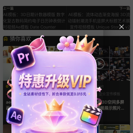
上一篇
下一篇
AE模板：3D日期计数器模版 数字
AE模板：流体动态渐变海报 3D流
化复古数码简约电子日历钟表倒计
动镭射潮流手机竖屏大标题艺术展
时视频Ae模板 Date Counter
宣传视频模板 Unique Stories v2
猜你喜欢
AE模板
PR基本图形mogrt
LOGO动画
三维
幻灯片
PR基本图形
企业宣传模板
幻灯片
ae相册模板 多场景照片墙堆叠
Pr视频模板 10款3D空间多屏
画廊幻灯片宣传视频
切换开场相册视频展示照片墙
pr模板
7小时前
1天前