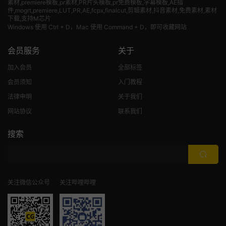
素材
,premiere模板,pr素材,PR片头模板,pr免费模板,字幕模板,AE插
件,mogrt,premiere,LUT,PR,AE,fcpx,finalcut,剪辑素材,抖音素材,免费素材,素材
下载,支持M芯片
Windows 使用 Ctrl + D，Mac 使用 Command + D，即可收藏网站
会员服务
关于
加入会员
全部标签
会员须知
入门教程
法律申明
关于我们
网站协议
联系我们
搜索
关注微信公众号
关注哔哩哔哩