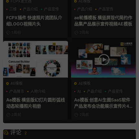
FCPX发生器
AE模板
三维
产品介绍
产品宣传
产品介绍
产品宣传
产品展示
FCPX插件 快速照片流团队介
ae轮播模板 横竖屏现代简约作
绍LOGO视频片头
品集产品展示宣传视频AE模板
1周前
2周前
AE模板
AE模板
产品展示
人物介绍
AI
产品介绍
产品宣传
团队介绍
Ae模板 横竖版幻灯片圆形弧线
Ae模板 创意AI生图SaaS软件
动态轮播照片相册
产品发布会功能展示宣传片4K
片头
2周前
2周前
评论
2