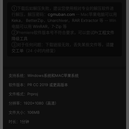
①下载后如解压失败，建议您使用相对专业的解压软件进
行解压，解压密码：
cgmuban.com
-- Mac苹果电脑可以用
Keka
，
BetterZip
，
Unarchiver
，
RAR Extractor
等 -- Win
电脑可以用
WinRAR
，
7-Zip
等
②Premiere软件版本号不符合要求，可以尝试
Pr工程文件
降级工具
③对于任何问题：下载链接无效，丢失某些文件等，请
提
交工单
（24 小时内修复）
支持系统：
Windows系统和MAC苹果系统
软件版本：
PR CC 2019 或更高版本
文件格式：
Prproj
分辨率：
1920×1080（高清）
文件大小：
106MB
时长：
1分钟