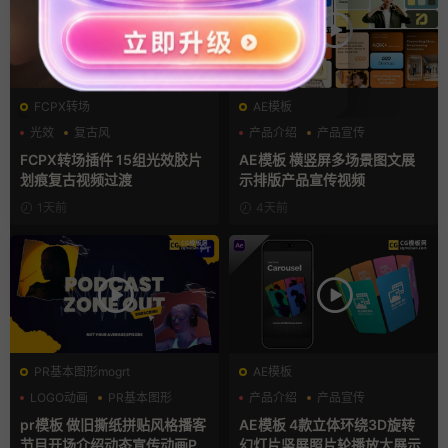
FCPX转场
AE模板
光效
复古风
产品介绍
产品宣传
支持Intel+M芯片
产品展示
FCPX转场插件 15组光效胶片
AE模板 横竖屏多场景图文展
划痕复古视频过渡
示排版产品宣传视频
1天前
4天前
PR基本图形mogrt
AE模板
LOGO动画
PR基本图形
产品介绍
产品宣传
复古风
产品展示
pr模板 做旧撕纸拼贴风格播客
AE模板 4款立体环绕3D旋转
节目开场介绍动态宣传动画PR
幻灯片竖屏照片轮播放大展示