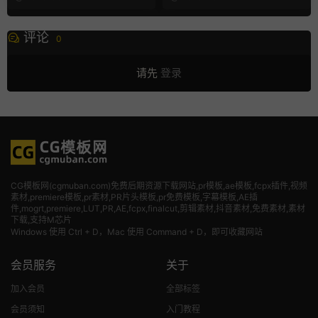
评论
0
请先
登录
CG模板网(cgmuban.com)免费后期资源下载网站,pr模板,ae模板,fcpx插件,视频
素材
,premiere模板,pr素材,PR片头模板,pr免费模板,字幕模板,AE插
件,mogrt,premiere,LUT,PR,AE,fcpx,finalcut,剪辑素材,抖音素材,免费素材,素材
下载,支持M芯片
Windows 使用 Ctrl + D，Mac 使用 Command + D，即可收藏网站
会员服务
关于
加入会员
全部标签
会员须知
入门教程