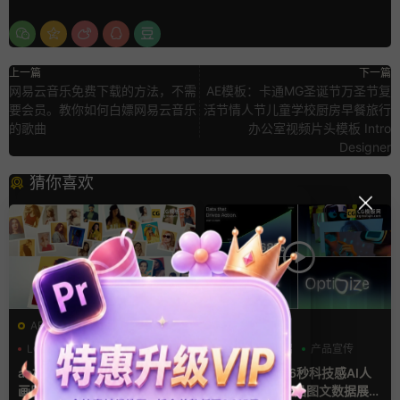
上一篇
下一篇
网易云音乐免费下载的方法，不需
AE模板：卡通MG圣诞节万圣节复
要会员。教你如何白嫖网易云音乐
活节情人节儿童学校厨房早餐旅行
的歌曲
办公室视频片头模板 Intro
Designer
猜你喜欢
AE模板
AE模板
LOGO动画
三维
幻灯片
AI
产品介绍
产品宣传
ae相册模板 多场景照片墙堆叠
ae片头模板 36秒科技感AI人
画廊幻灯片宣传视频
工智能SaaS产品图文数据展示