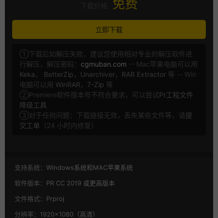
免费
下载价格
立即下载
①下载后如解压失败，建议您使用相对专业的解压软件进
行解压，解压密码：
cgmuban.com
-- Mac苹果电脑可以用
Keka
，
BetterZip
，
Unarchiver
，
RAR Extractor
等 -- Win
电脑可以用
WinRAR
，
7-Zip
等
②Premiere软件版本号不符合要求，可以尝试
Pr工程文件
降级工具
③对于任何问题：下载链接无效，丢失某些文件等，请
提
交工单
（24 小时内修复）
支持系统：
Windows系统和MAC苹果系统
软件版本：
PR CC 2019 或更高版本
文件格式：
Prproj
分辨率：
1920×1080（高清）