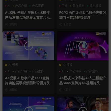
AI
产品介绍
产品宣传
三维
叠加素材
婚礼模板
Ae模板 创意AI生图SaaS软件
FCPX插件 3组金色粒子光效闪
产品发布会功能展示宣传片4K
耀节日转场视频过渡
片头
2周前
3周前
AE模板
AE模板
AI
产品介绍
产品宣传
AI
产品介绍
产品宣传
Ae模板 Ai数字产品saas宣传
Ae模板 未来科技AI人工智能产
片功能展示视频图片轮播片头
品SaaS宣传片4K视频片头
3周前
3周前