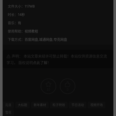
文件大小：
117MB
时长：
14秒
音乐：
有
使用帮助：
视频教程
下载方式：
百度网盘,城通网盘,夸克网盘
声明： 本站文章未经许可禁止转载！本站仅供资源信息交流
学习， 版权说明
点此了解
！
10
0
元旦
大标题
新年素材
粒子特效
节日活动
视频开场
雪花