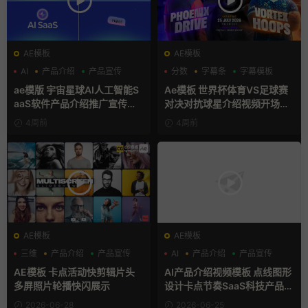
AE模板
AE模板
AI
产品介绍
产品宣传
分数
字幕条
字幕模板
ae模版 宇宙星球AI人工智能S
Ae模板 世界杯体育VS足球赛
aaS软件产品介绍推广宣传片A
对决对抗球星介绍视频开场片
e模板
头
4周前
4周前
AE模板
AE模板
三维
产品介绍
产品宣传
AI
产品介绍
产品宣传
AE模板 卡点活动快剪辑片头
AI产品介绍视频模板 点线图形
多屏照片轮播快闪展示
设计卡点节奏SaaS科技产品宣
传片AE模板
2026-06-28
2026-06-25