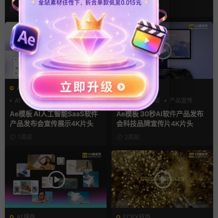
宣传视频AE模板
2天前
4天前
AE模板
AE模板
AI
产品介绍
产品宣传
AI
产品介绍
产品宣传
Ae模板 AI人工智能SaaS软件
Ae模板 30秒AI软件产品发布
产品发布会宣传展示4K片头
会科技品牌宣传片4K片头
1周前
2周前
AE模板
FCPX转场