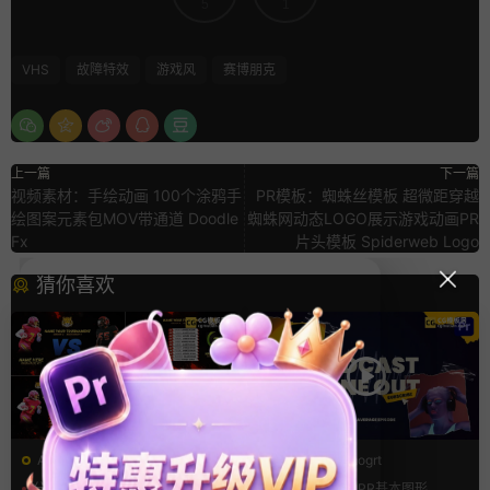
5
1
VHS
故障特效
游戏风
赛博朋克
上一篇
下一篇
视频素材：手绘动画 100个涂鸦手
PR模板：蜘蛛丝模板 超微距穿越
绘图案元素包MOV带通道 Doodle
蜘蛛网动态LOGO展示游戏动画PR
Fx
片头模板 Spiderweb Logo
猜你喜欢
AE模板
PR基本图形mogrt
分数
字幕模板
比赛
LOGO动画
PR基本图形