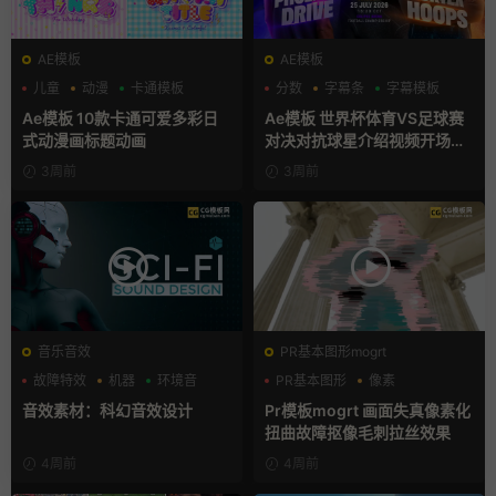
AE模板
AE模板
儿童
动漫
卡通模板
分数
字幕条
字幕模板
Ae模板 10款卡通可爱多彩日
Ae模板 世界杯体育VS足球赛
式动漫画标题动画
对决对抗球星介绍视频开场片
头
3周前
3周前
音乐音效
PR基本图形mogrt
故障特效
机器
环境音
PR基本图形
像素
故障特效
音效素材：科幻音效设计
Pr模板mogrt 画面失真像素化
扭曲故障抠像毛刺拉丝效果
4周前
4周前