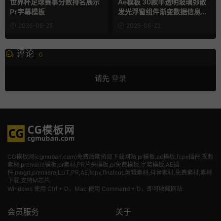
世界杯足球赛事分数排名展示
Ae模板 30款半透明玻璃弥散
Pr字幕模板
发光浮窗组件渐变数据信息图
表卡片
2026-06-25
2026-06-22
评论
0
请先
登录
CG模板网(cgmuban.com)免费后期资源下载网站,pr模板,ae模板,fcpx插件,视频
素材
,premiere模板,pr素材,PR片头模板,pr免费模板,字幕模板,AE插
件,mogrt,premiere,LUT,PR,AE,fcpx,finalcut,剪辑素材,抖音素材,免费素材,素材
下载,支持M芯片
Windows 使用 Ctrl + D，Mac 使用 Command + D，即可收藏网站
会员服务
关于