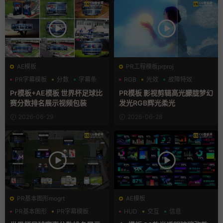
AE模板
PR工程模板prproj
PR字幕模板
分数
字幕条
RGB
光效
故障特效
Pr模板+AE模板 世界杯足球比
PR模板 影视剪辑高光朦胧梦幻
赛分数排名展示视频包装
发光RGB辉光柔光
2026-06-29
2026-06-28
PR基本图形mogrt
AE模板
PR基本图形
PR字幕模板
HUD
交互
信息
分数