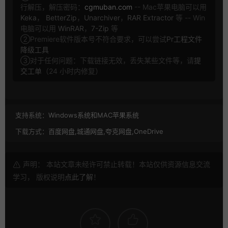
行解压，解压密码：
cgmuban.com
-- Mac苹果电脑可以用
Keka
，
BetterZip
，
Unarchiver
，
RAR Extractor
等 -- Win
电脑可以用
WinRAR
，
7-Zip
等
②Premiere软件版本号不符合要求，可以尝试
Pr工程文件
降级工具
③对于任何问题：下载链接无效，丢失某些文件等，请
提
交工单
（24 小时内修复）
支持系统：
Windows系统和MAC苹果系统
下载方式：
百度网盘,城通网盘,夸克网盘,OneDrive
声明： 本站文章未经许可禁止转载！本站仅供资源信息交流
学习， 版权说明
点此了解
！