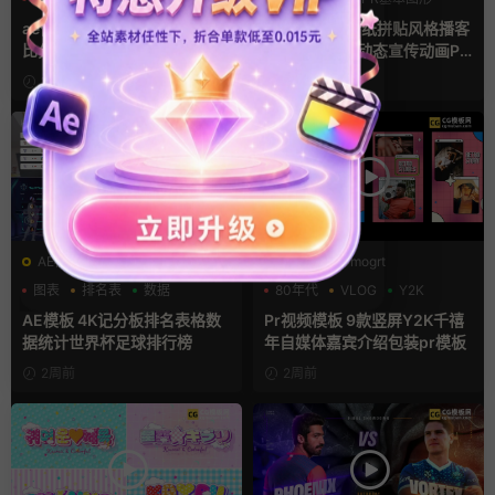
复古风
ae体育模板 足球比赛队伍PK
pr模板 做旧撕纸拼贴风格播客
比分牌对决卡片球员介绍宣传
节目开场介绍动态宣传动画PR
视频AE模板
模版
13小时前
3天前
AE模板
PR基本图形mogrt
图表
排名表
数据
80年代
VLOG
Y2K
AE模板 4K记分板排名表格数
Pr视频模板 9款竖屏Y2K千禧
据统计世界杯足球排行榜
年自媒体嘉宾介绍包装pr模板
2周前
2周前