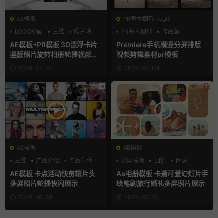
AE模板
PR基本图形mogrt
LOGO动画
三维
照片墙
PR基本图形
作品集
分屏模板
AE模板+PR模板 3D漂浮卡片
Premiere手机横竖分屏排版
竖版照片旋转相册轮播视频片
视频剪辑素材pr模板
头
2026-07-07
2026-07-04
AE模板
AE模板
三维
产品介绍
产品宣传
分屏模板
回忆
团建
AE模板 卡点活动快剪辑片头
Ae相册模板 卡通可爱幻灯片手
多屏照片轮播快闪展示
绘笔刷旅行婚礼多屏照片展示
2026-06-28
2026-06-27