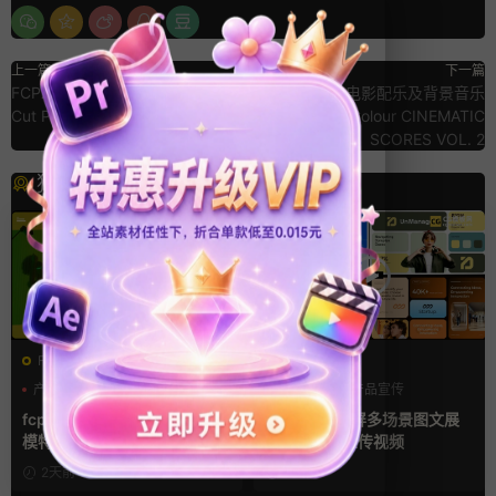
上一篇
下一篇
FCPX10.6.3 苹果视频剪辑 Final
高级小众电影配乐及背景音乐
Cut Pro 软件 中/英文免费下载
Tropic Colour CINEMATIC
SCORES VOL. 2
猜你喜欢
FCPX发生器
AE模板
产品宣传
企业宣传模板
产品介绍
产品宣传
分屏模板
产品展示
fcpx插件 34秒14张照片多屏
AE模板 横竖屏多场景图文展
模特产品广告宣传视频相册
示排版产品宣传视频
2天前
3天前