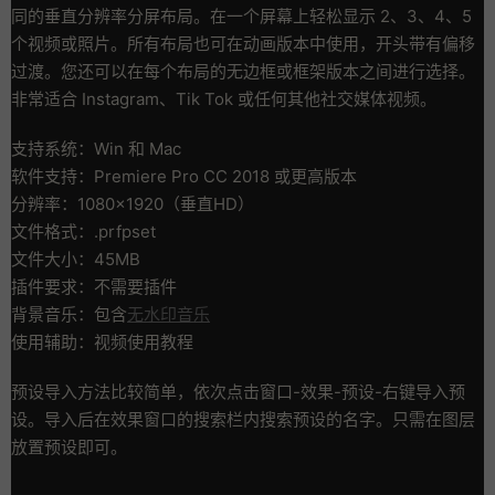
同的垂直分辨率分屏布局。在一个屏幕上轻松显示 2、3、4、5
个视频或照片。所有布局也可在动画版本中使用，开头带有偏移
过渡。您还可以在每个布局的无边框或框架版本之间进行选择。
非常适合 Instagram、Tik Tok 或任何其他社交媒体视频。
支持系统：Win 和 Mac
软件支持：Premiere Pro CC 2018 或更高版本
分辨率：1080×1920（垂直HD）
文件格式：.prfpset
文件大小：45MB
插件要求：不需要插件
背景音乐：包含
无水印音乐
使用辅助：视频使用教程
预设导入方法比较简单，依次点击窗口-效果-预设-右键导入预
设。导入后在效果窗口的搜索栏内搜索预设的名字。只需在图层
放置预设即可。