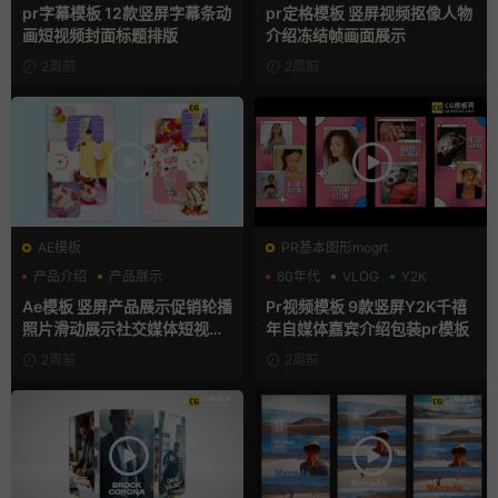
人物介绍
动态海报
pr字幕模板 12款竖屏字幕条动
pr定格模板 竖屏视频抠像人物
画短视频封面标题排版
介绍冻结帧画面展示
2周前
2周前
AE模板
PR基本图形mogrt
产品介绍
产品展示
80年代
VLOG
Y2K
卡通模板
Ae模板 竖屏产品展示促销轮播
Pr视频模板 9款竖屏Y2K千禧
照片滑动展示社交媒体短视频
年自媒体嘉宾介绍包装pr模板
片头
2周前
2周前