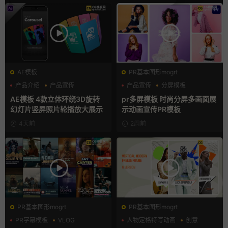
AE模板
PR基本图形mogrt
产品介绍
产品宣传
产品宣传
分屏模板
产品展示
品牌宣传
AE模板 4款立体环绕3D旋转
pr多屏模板 时尚分屏多画面展
幻灯片竖屏照片轮播放大展示
示动画宣传PR模板
4天前
2周前
PR基本图形mogrt
PR基本图形mogrt
PR字幕模板
VLOG
人物定格特写动画
创意