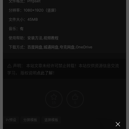
文件格式：
Prfpset
分辨率：
1080×1920（竖屏）
文件大小：
45MB
音乐：
有
使用帮助：
安装方法,视频教程
下载方式：
百度网盘,城通网盘,夸克网盘,OneDrive
声明： 本站文章未经许可禁止转载！本站仅供资源信息交流
学习， 版权说明
点此了解
！
15
0
Pr预设
分屏模板
竖屏模板