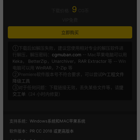
9
下载价格
CG币
VIP免费
立即购买
①下载后如解压失败，建议您使用相对专业的解压软件进
行解压，解压密码：
cgmuban.com
-- Mac苹果电脑可以用
Keka
，
BetterZip
，
Unarchiver
，
RAR Extractor
等 -- Win
电脑可以用
WinRAR
，
7-Zip
等
②Premiere软件版本号不符合要求，可以尝试
Pr工程文件
降级工具
③对于任何问题：下载链接无效，丢失某些文件等，请
提
交工单
（24 小时内修复）
支持系统：
Windows系统和MAC苹果系统
软件版本：
PR CC 2018 或更高版本