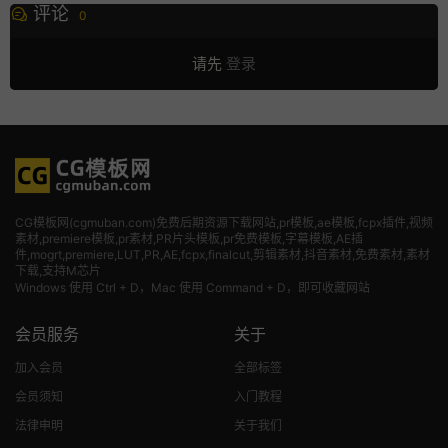
评论
0
请先
登录
CG模板网(cgmuban.com)免费后期资源下载网站,pr模板,ae模板,fcpx插件,视频
素材
,premiere模板,pr素材,PR片头模板,pr免费模板,字幕模板,AE插
件,mogrt,premiere,LUT,PR,AE,fcpx,finalcut,剪辑素材,抖音素材,免费素材,素材
下载,支持M芯片
Windows 使用 Ctrl + D，Mac 使用 Command + D，即可收藏网站
会员服务
关于
加入会员
全部标签
会员须知
入门教程
法律申明
关于我们