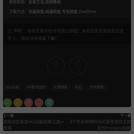
使用帮助：
安装方法,视频教程
下载方式：
百度网盘,城通网盘,夸克网盘,OneDrive
声明： 本站文章未经许可禁止转载！本站仅供资源信息交流
学习， 版权说明
点此了解
！
5
0
MG动画
PR基本图形
卡通模板
彩虹
转场模板
上一篇
下一篇
流体动态渐变MG动画视频过渡pr
9个色彩鲜艳时尚的夏季度假主题
转场
现代Premiere标题