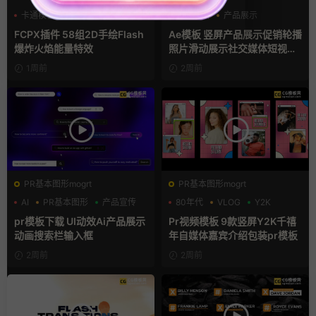
卡通模板
图形动画
产品介绍
产品展示
手绘风
卡通模板
FCPX插件 58组2D手绘Flash
Ae模板 竖屏产品展示促销轮播
爆炸火焰能量特效
照片滑动展示社交媒体短视频
片头
1周前
2周前
PR基本图形mogrt
PR基本图形mogrt
AI
PR基本图形
产品宣传
80年代
VLOG
Y2K
pr模板下载 UI动效Ai产品展示
Pr视频模板 9款竖屏Y2K千禧
动画搜索栏输入框
年自媒体嘉宾介绍包装pr模板
2周前
2周前