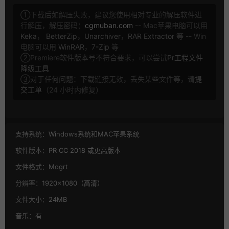
①下载后如解压失败，建议您使用相对专业的解压软件进
行解压，解压密码：
cgmuban.com
-- Mac苹果电脑可以用
Keka
，
BetterZip
，
Unarchiver
，
RAR Extractor
等 -- Win
电脑可以用
WinRAR
，
7-Zip
等
②Premiere软件版本号不符合要求，可以尝试
Pr工程文件
降级工具
③对于任何问题：下载链接无效，丢失某些文件等，请
提
交工单
（24 小时内修复）
支持系统：
Windows系统和MAC苹果系统
软件版本：
PR CC 2018 或更高版本
文件格式：
Mogrt
分辨率：
1920×1080（高清）
文件大小：
24MB
音乐：
有