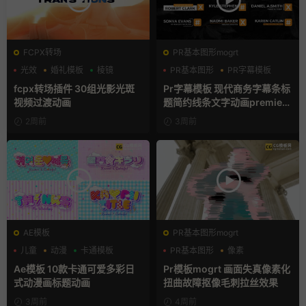
FCPX转场
PR基本图形mogrt
光效
婚礼模板
棱镜
PR基本图形
PR字幕模板
商务模板
fcpx转场插件 30组光影光斑
Pr字幕模板 现代商务字幕条标
视频过渡动画
题简约线条文字动画premiere
模板
2周前
3周前
AE模板
PR基本图形mogrt
儿童
动漫
卡通模板
PR基本图形
像素
故障特效
Ae模板 10款卡通可爱多彩日
Pr模板mogrt 画面失真像素化
式动漫画标题动画
扭曲故障抠像毛刺拉丝效果
3周前
4周前