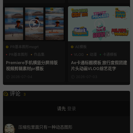
PR基本图形mogrt
AE模板
PR基本图形
作品集
VLOG
动漫
卡通模板
分屏模板
Premiere手机横竖分屏排版
Ae卡通标题模板 旅行度假团建
视频剪辑素材pr模板
片头动画VLOG综艺花字
2026-07-04
2026-07-03
评论
3
请先
登录
压缩包里面只有一种动态图形