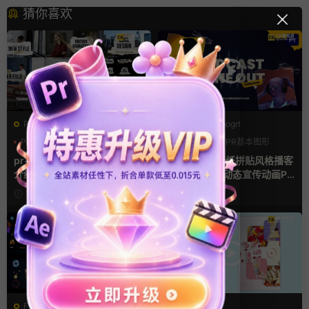
猜你喜欢
PR基本图形mogrt
PR基本图形mogrt
PR基本图形
PR字幕模板
LOGO动画
PR基本图形
人物介绍
复古风
pr字幕模板 9组胶带贴纸人物
pr模板 做旧撕纸拼贴风格播客
介绍角标动画PR模版
节目开场介绍动态宣传动画PR
模版
12小时前
3天前
FCPX发生器
AE模板