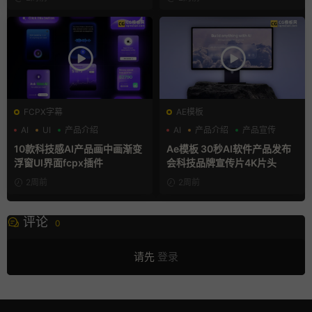
FCPX字幕
AE模板
AI
UI
产品介绍
AI
产品介绍
产品宣传
10款科技感AI产品画中画渐变
Ae模板 30秒AI软件产品发布
浮窗UI界面fcpx插件
会科技品牌宣传片4K片头
2周前
2周前
评论
0
请先
登录