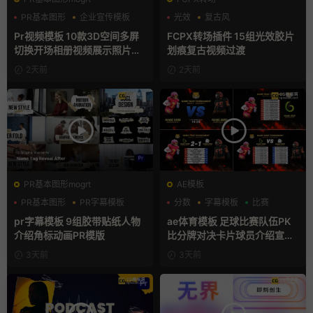
PR基本图形
企业宣传模板
光效
复古风
幻灯片
支持Intel+M芯片
Pr视频模板 10款3D空间多屏
FCPX转场插件 15组光效胶片
切换开场相册视频展示照片墙
划痕复古视频过渡
pr模板
2天前
2天前
PR基本图形mogrt
AE模板
PR基本图形
PR字幕模板
分数
字幕模板
比赛
人物介绍
pr字幕模板 9组胶带贴纸人物
ae体育模板 足球比赛队伍PK
介绍角标动画PR模版
比分牌对决卡片球员介绍宣传
视频AE模板
3天前
3天前