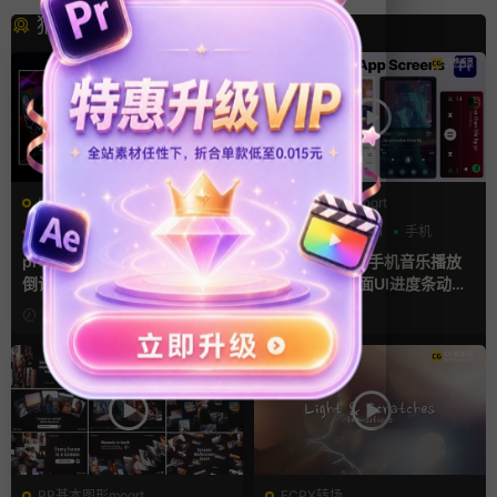
猜你喜欢
PR基本图形mogrt
PR基本图形mogrt
PR基本图形
三维
倒计时
PR基本图形
UI
手机
pr轮播模板 方屏竖屏4K展示
Premiere模板 手机音乐播放
倒计时轮播图PR模版
器App软件界面UI进度条动画
视频样机pr模版
7小时前
1天前
PR基本图形mogrt
FCPX转场