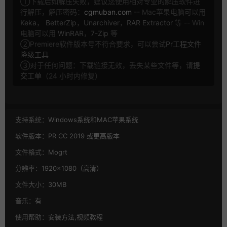
①下载后如解压失败，建议您使用相对专业的解压软件进
行解压，解压密码：
cgmuban.com
-- Mac苹果电脑可以用
Keka
，
BetterZip
，
Unarchiver
，
RAR Extractor
等 -- Win
电脑可以用
WinRAR
，
7-Zip
等
②Premiere软件版本号不符合要求，可以尝试
Pr工程文件
降级工具
③对于任何问题：下载链接无效，丢失某些文件等，请
提
交工单
（24 小时内修复）
支持系统：
Windows系统和MAC苹果系统
软件版本：
PR CC 2019 或更高版本
文件格式：
Mogrt
分辨率：
1920×1080（高清）
文件大小：
30MB
音乐：
有
使用帮助：
安装方法,视频教程