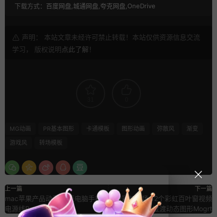
下载方式：
百度网盘,城通网盘,夸克网盘,OneDrive
声明： 本站文章未经许可禁止转载！本站仅供资源信息交流
学习， 版权说明
点此了解
！
31
0
MG动画
PR基本图形
卡通模板
图形动画
弥散风
渐变
游戏风
转场模板
上一篇
下一篇
mac苹果产品动画 手表电脑手机
PR彩虹转场 12个彩虹百叶窗视频
电源线Premiere动效
过渡动态图形Mogrt