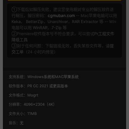
①下载后如解压失败，建议您使用相对专业的解压软件进
行解压，解压密码：
cgmuban.com
-- Mac苹果电脑可以用
Keka
，
BetterZip
，
Unarchiver
，
RAR Extractor
等 -- Win
电脑可以用
WinRAR
，
7-Zip
等
②Premiere软件版本号不符合要求，可以尝试
Pr工程文件
降级工具
③对于任何问题：下载链接无效，丢失某些文件等，请
提
交工单
（24 小时内修复）
支持系统：
Windows系统和MAC苹果系统
软件版本：
PR CC 2021 或更高版本
文件格式：
Mogrt
分辨率：
4096×2304（4K）
文件大小：
11MB
音乐：
无