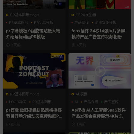
PR基本图形mogrt
FCPX发生器
PR基本图形
PR字幕模板
产品宣传
企业宣传模板
人物介绍
分屏模板
pr字幕模板 9组胶带贴纸人物
fcpx插件 34秒14张照片多屏
介绍角标动画PR模版
模特产品广告宣传视频相册
3天前
4天前
PR基本图形mogrt
AE模板
LOGO动画
PR基本图形
AI
产品介绍
产品宣传
复古风
pr模板 做旧撕纸拼贴风格播客
Ae模板 AI人工智能SaaS软件
节目开场介绍动态宣传动画PR
产品发布会宣传展示4K片头
模版
6天前
1周前