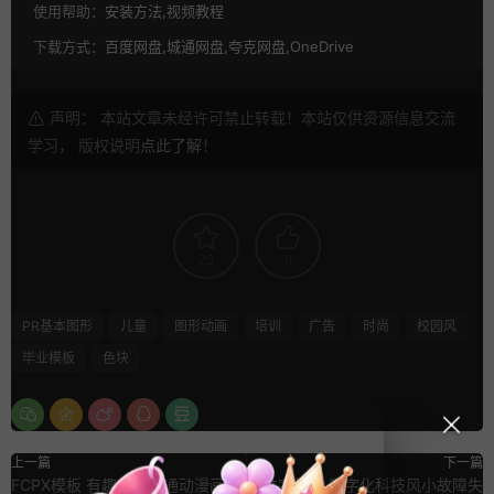
使用帮助：
安装方法,视频教程
下载方式：
百度网盘,城通网盘,夸克网盘,OneDrive
声明： 本站文章未经许可禁止转载！本站仅供资源信息交流
学习， 版权说明
点此了解
！
20
0
PR基本图形
儿童
图形动画
培训
广告
时尚
校园风
毕业模板
色块
上一篇
下一篇
FCPX模板 有趣趣味卡通动漫画
pr文字特效 数字化科技风小故障失