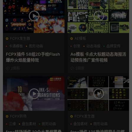
FCPX发生器
AE模板
卡通模板
图形动画
创意
动态海报
品牌宣传
手绘风
FCPX插件 58组2D手绘Flash
Ae模板 卡点大标题动态海报活
爆炸火焰能量特效
动预告推广宣传视频
2周前
2周前
FCPX转场
FCPX发生器
三维
叠加素材
图形动画
叠加素材
图形动画
手绘风
fcpx转场插件 10个水墨烟雾叠
fcpx插件 135款涂鸦箭头边框