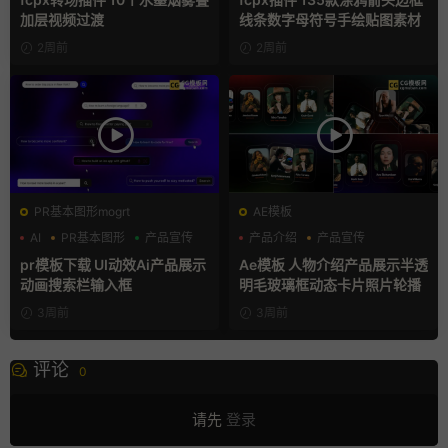
加层视频过渡
线条数字母符号手绘贴图素材
2周前
2周前
PR基本图形mogrt
AE模板
AI
PR基本图形
产品宣传
产品介绍
产品宣传
产品展示
pr模板下载 UI动效Ai产品展示
Ae模板 人物介绍产品展示半透
动画搜索栏输入框
明毛玻璃框动态卡片照片轮播
3周前
3周前
评论
0
请先
登录