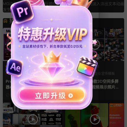
MG动画液体水流短视频标题fcpx
真毛刺淡入淡出文本动画
发生器插件
猜你喜欢
PR基本图形mogrt
PR基本图形mogrt
PR基本图形
UI
手机
PR基本图形
企业宣传模板
幻灯片
Premiere模板 手机音乐播放
Pr视频模板 10款3D空间多屏
器App软件界面UI进度条动画
切换开场相册视频展示照片墙
视频样机pr模版
pr模板
20小时前
2天前