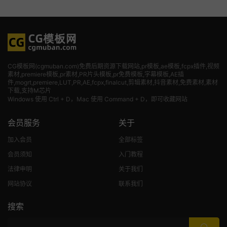
CG模板网(cgmuban.com)免费后期资源下载网站,pr模板,ae模板,fcpx插件,视频
素材
,premiere模板,pr素材,PR片头模板,pr免费模板,字幕模板,AE插
件,mogrt,premiere,LUT,PR,AE,fcpx,finalcut,剪辑素材,抖音素材,免费素材,素材
下载,支持M芯片
Windows 使用 Ctrl + D，Mac 使用 Command + D，即可收藏网站
会员服务
关于
加入会员
全部标签
会员须知
入门教程
法律申明
关于我们
网站协议
联系我们
搜索