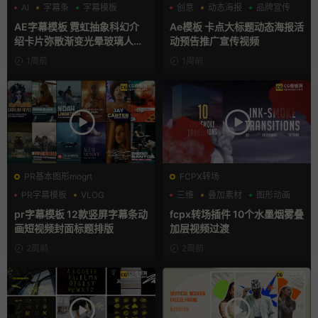
AI
字幕条
字幕模板
创意
动态海报
品牌宣传
AE字幕模板 霓虹抽象科幻介
Ae模板 卡点大标题动态海报活
绍卡片弥散渐变光晕玻璃人名
动预告推广宣传视频
条
1周前
1周前
PR基本图形mogrt
FCPX转场
PR字幕模板
VLOG
三维
叠加素材
图形动画
人物介绍
pr字幕模板 12款竖屏字幕条动
fcpx转场插件 10个水墨烟雾叠
画短视频封面标题排版
加层视频过渡
2周前
2周前