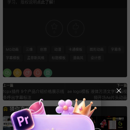
学习， 版权说明
点此了解
！
6
0
MG动画
三维
创意
动漫
卡通模板
图形动画
字幕条
字幕模板
孟菲斯风格
标题模板
漫画风
设计感
上一篇
下一篇
fcpx插件 9个产品介绍价格展示线
ae logo模板 液体污渍文字动画视
条呼出字幕标注
频开场Ae片头动画
猜你喜欢