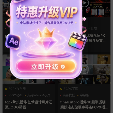
PR基本图形mogrt
AE模板
PR基本图形
PR字幕模板
分数
字幕模板
比赛
人物介绍
pr字幕模板 9组胶带贴纸人物
ae体育模板 足球比赛队伍PK
介绍角标动画PR模版
比分牌对决卡片球员介绍宣传
视频AE模板
2天前
2天前
FCPX发生器
FCPX字幕
LOGO动画
支持Intel+M芯片
商务模板
字幕条
汇聚
字幕模板
fcpx片头插件 艺术设计照片汇
finalcutpro插件 10组半透明
聚LOGO动画
磨砂液态玻璃字幕条FCPX插
件