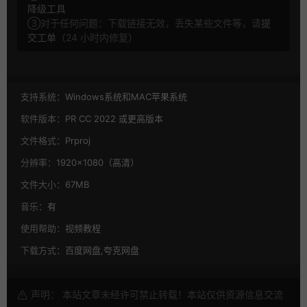
降级工具
③对于任何问题：下载链接无效，丢失某些文件等，请
提
交工单
（24 小时内修复）
支持系统：
Windows系统和MAC苹果系统
软件版本：
PR CC 2022 或更高版本
文件格式：
Prproj
分辨率：
1920×1080（高清）
文件大小：
67MB
音乐：
有
使用帮助：
视频教程
下载方式：
百度网盘,夸克网盘
声明： 本站文章未经许可禁止转载！本站仅供资源信息交流