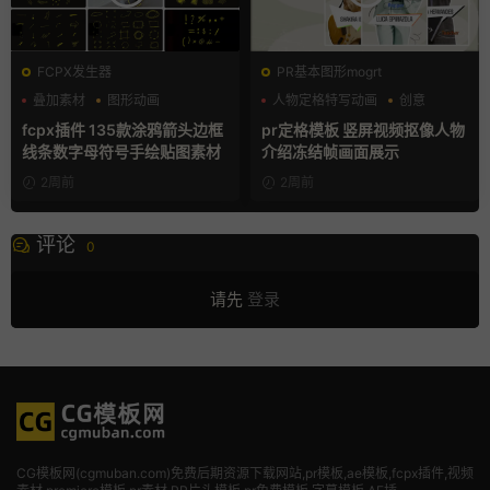
FCPX发生器
PR基本图形mogrt
叠加素材
图形动画
人物定格特写动画
创意
手绘风
动态海报
fcpx插件 135款涂鸦箭头边框
pr定格模板 竖屏视频抠像人物
线条数字母符号手绘贴图素材
介绍冻结帧画面展示
2周前
2周前
评论
0
请先
登录
CG模板网(cgmuban.com)免费后期资源下载网站,pr模板,ae模板,fcpx插件,视频