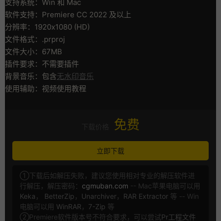
支持系统：Win 和 Mac
软件支持：Premiere CC 2022 及以上
分辨率：1920x1080 (HD)
文件格式：.prproj
文件大小：67MB
插件要求：不需要插件
背景音乐：包含
无水印音乐
使用辅助：视频使用教程
免费
下载价格
立即下载
①下载后如解压失败，建议您使用相对专业的解压软件进
行解压，解压密码：
cgmuban.com
-- Mac苹果电脑可以用
Keka
，
BetterZip
，
Unarchiver
，
RAR Extractor
等 -- Win
电脑可以用
WinRAR
，
7-Zip
等
②Premiere软件版本号不符合要求，可以尝试
Pr工程文件