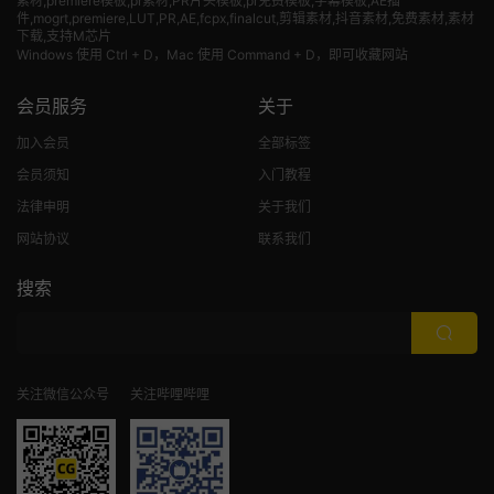
素材
,premiere模板,pr素材,PR片头模板,pr免费模板,字幕模板,AE插
件,mogrt,premiere,LUT,PR,AE,fcpx,finalcut,剪辑素材,抖音素材,免费素材,素材
下载,支持M芯片
Windows 使用 Ctrl + D，Mac 使用 Command + D，即可收藏网站
会员服务
关于
加入会员
全部标签
会员须知
入门教程
法律申明
关于我们
网站协议
联系我们
搜索
关注微信公众号
关注哔哩哔哩