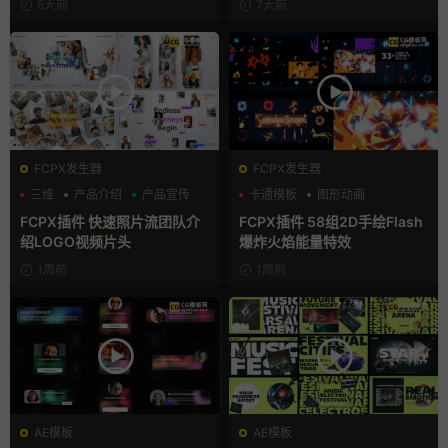
5天前
7天前
FCPX发生器
FCPX发生器
三维
产品介绍
产品宣传
卡通模板
图形动画
手绘风
FCPX插件 快速照片流团队介
FCPX插件 58组2D手绘Flash
绍LOGO视频片头
爆炸火焰能量特效
1周前
1周前
AE模板
AE模板