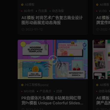
AE模板
AE模板
80年代
作品集
动态海报
VLOG
AE模板 时尚艺术广告复古商业设计
AE模
图形动画展览动态海报
牌宣传
2023-01-12
2022-
PR工程模板prproj
AE模板
MG动画
产品展示
团建
动态海
PR自媒体片头模板 B站美妆网红带
AE模
货Pr模板 Unique Colorful Slidesh
牌产品推
ow
ories P
2022-04-23
2022-