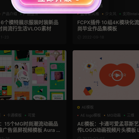
FCPX发生器
产品介绍
产品宣传
孟菲斯风格
少女风
支持Inte
板 6个模特展示服装时装新品
FCPX插件 10组4K模块化
时尚流行生活VLOG素材
尚毕业作品集模板
11-23
2022-09-18
AE模板
报
卡通模板
可爱
AE logo模板
MG动画
三维
板：15个MG时尚潮流动画品
AE模板：卡通可爱孟菲斯
广告竖屏视频模板 Aura St
传LOGO动画视频片头模板 Lo
ack
veal - Shape Opener
02-26
2022-02-07