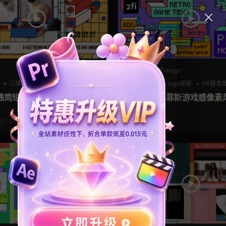
PR基本图形mogrt
三维
创意
80年代
pr logo模板
PR基本
通简短介绍开场视频ae模板
卡通动漫孟菲斯游戏感像素
r字幕模板
01-07
2023-12-12