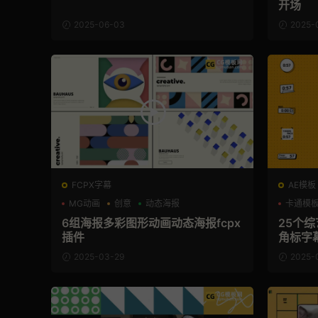
开场
2025-06-03
2025-
FCPX字幕
AE模板
MG动画
创意
动态海报
卡通模
6组海报多彩图形动画动态海报fcpx
25个
插件
角标字
2025-03-29
2025-