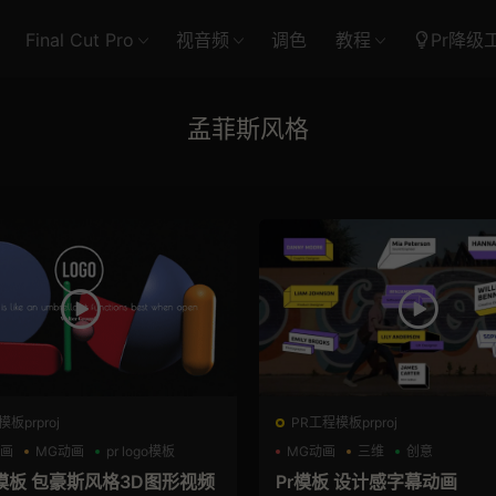
Final Cut Pro
视音频
调色
教程
Pr降级
孟菲斯风格
板prproj
PR工程模板prproj
动画
MG动画
pr logo模板
MG动画
三维
创意
模板 包豪斯风格3D图形视频
Pr模板 设计感字幕动画