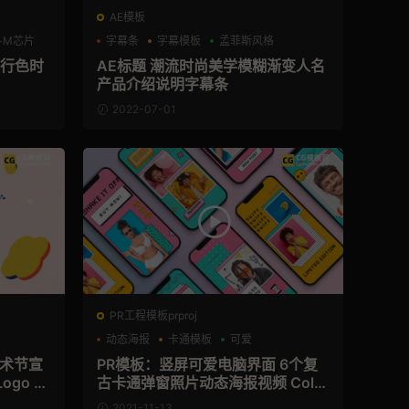
AE模板
l+M芯片
字幕条
字幕模板
孟菲斯风格
流行色时
AE标题 潮流时尚美学模糊渐变人名
产品介绍说明字幕条
2022-07-01
PR工程模板prproj
动态海报
卡通模板
可爱
艺术节宣
PR模板：竖屏可爱电脑界面 6个复
go Re
古卡通弹窗照片动态海报视频 Color
ful Pro Stories
2021-11-13