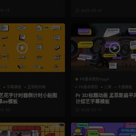
05-13
2025-05-01
PR基本图形mogrt
板
字幕模板
孟菲斯风格
PR基本图形
三维
卡通模板
综艺花字计时器倒计时小贴图
Pr 3D标题动画 孟菲斯扁
幕ae模板
计综艺字幕模板
03-25
2025-02-17