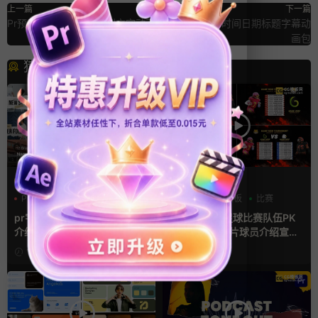
上一篇
下一篇
Pr预设 9款分割爆炸碎裂文字动画
Ae模版 18个时间日期标题字幕动
画包
猜你喜欢
PR基本图形mogrt
AE模板
PR基本图形
PR字幕模板
分数
字幕模板
比赛
人物介绍
pr字幕模板 9组胶带贴纸人物
ae体育模板 足球比赛队伍PK
介绍角标动画PR模版
比分牌对决卡片球员介绍宣传
视频AE模板
18小时前
18小时前