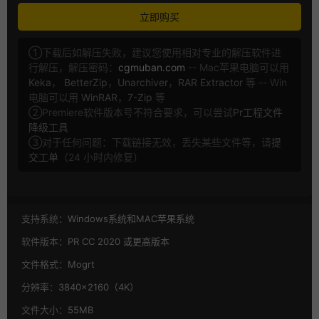
立即购买
①下载后如解压失败，建议您使用相对专业的解压软件进
行解压，解压密码：
cgmuban.com
-- Mac苹果电脑可以用
Keka
，
BetterZip
，
Unarchiver
，
RAR Extractor
等 -- Win
电脑可以用
WinRAR
，
7-Zip
等
②Premiere软件版本号不符合要求，可以尝试
Pr工程文件
降级工具
③对于任何问题：下载链接无效，丢失某些文件等，请
提
交工单
（24 小时内修复）
支持系统：
Windows系统和MAC苹果系统
软件版本：
PR CC 2020 或更高版本
文件格式：
Mogrt
分辨率：
3840×2160（4K）
文件大小：
55MB