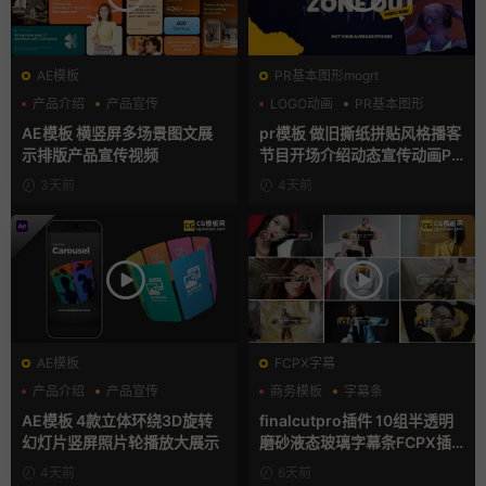
AE模板
PR基本图形mogrt
产品介绍
产品宣传
LOGO动画
PR基本图形
产品展示
复古风
AE模板 横竖屏多场景图文展
pr模板 做旧撕纸拼贴风格播客
示排版产品宣传视频
节目开场介绍动态宣传动画PR
模版
3天前
4天前
AE模板
FCPX字幕
产品介绍
产品宣传
商务模板
字幕条
产品展示
字幕模板
AE模板 4款立体环绕3D旋转
finalcutpro插件 10组半透明
幻灯片竖屏照片轮播放大展示
磨砂液态玻璃字幕条FCPX插
件
4天前
6天前