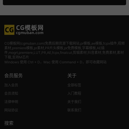
CG模板网(cgmuban.com)免费后期资源下载网站,pr模板,ae模板,fcpx插件,视频
素材
,premiere模板,pr素材,PR片头模板,pr免费模板,字幕模板,AE插
件,mogrt,premiere,LUT,PR,AE,fcpx,finalcut,剪辑素材,抖音素材,免费素材,素材
下载,支持M芯片
Windows 使用 Ctrl + D，Mac 使用 Command + D，即可收藏网站
会员服务
关于
加入会员
全部标签
会员须知
入门教程
法律申明
关于我们
网站协议
联系我们
搜索