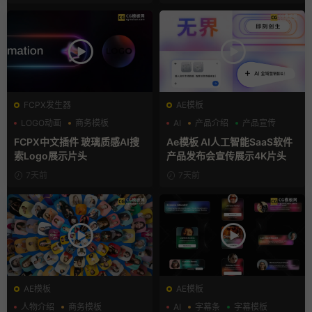
FCPX发生器
AE模板
LOGO动画
商务模板
AI
产品介绍
产品宣传
支持Intel+M芯片
FCPX中文插件 玻璃质感AI搜
Ae模板 AI人工智能SaaS软件
索Logo展示片头
产品发布会宣传展示4K片头
7天前
7天前
AE模板
AE模板
人物介绍
商务模板
AI
字幕条
字幕模板