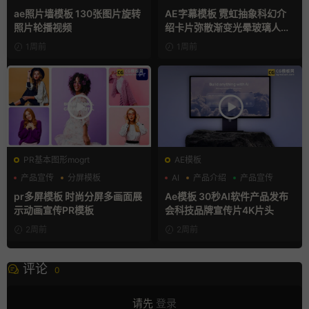
幻灯片
ae照片墙模板 130张图片旋转
AE字幕模板 霓虹抽象科幻介
照片轮播视频
绍卡片弥散渐变光晕玻璃人名
条
1周前
1周前
PR基本图形mogrt
AE模板
产品宣传
分屏模板
AI
产品介绍
产品宣传
品牌宣传
pr多屏模板 时尚分屏多画面展
Ae模板 30秒AI软件产品发布
示动画宣传PR模板
会科技品牌宣传片4K片头
2周前
2周前
评论
0
请先
登录