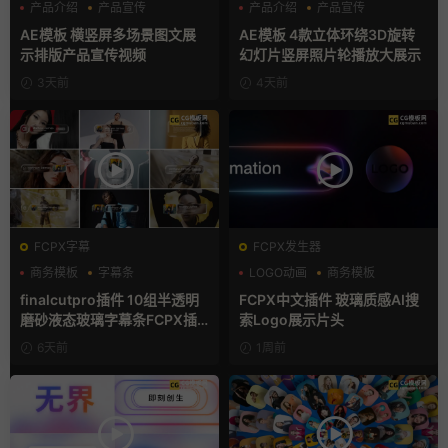
产品介绍
产品宣传
产品介绍
产品宣传
产品展示
产品展示
AE模板 横竖屏多场景图文展
AE模板 4款立体环绕3D旋转
示排版产品宣传视频
幻灯片竖屏照片轮播放大展示
3天前
4天前
FCPX字幕
FCPX发生器
商务模板
字幕条
LOGO动画
商务模板
字幕模板
支持Intel+M芯片
finalcutpro插件 10组半透明
FCPX中文插件 玻璃质感AI搜
磨砂液态玻璃字幕条FCPX插
索Logo展示片头
件
6天前
1周前