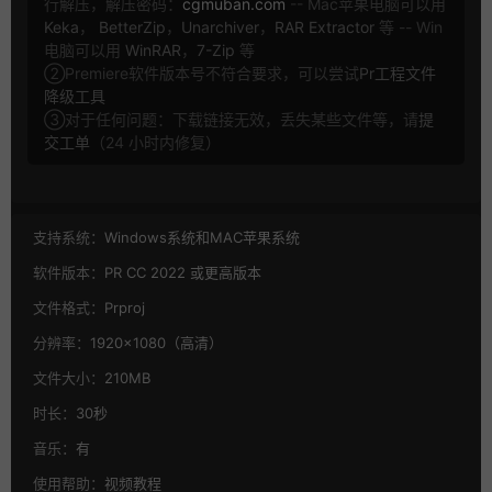
行解压，解压密码：
cgmuban.com
-- Mac苹果电脑可以用
Keka
，
BetterZip
，
Unarchiver
，
RAR Extractor
等 -- Win
电脑可以用
WinRAR
，
7-Zip
等
②Premiere软件版本号不符合要求，可以尝试
Pr工程文件
降级工具
③对于任何问题：下载链接无效，丢失某些文件等，请
提
交工单
（24 小时内修复）
支持系统：
Windows系统和MAC苹果系统
软件版本：
PR CC 2022 或更高版本
文件格式：
Prproj
分辨率：
1920×1080（高清）
文件大小：
210MB
时长：
30秒
音乐：
有
使用帮助：
视频教程