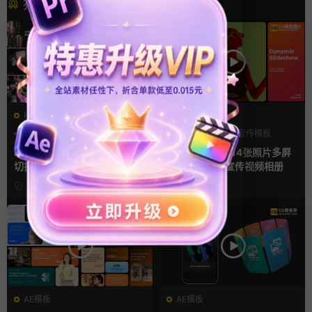
猜你喜欢
PR基本图形mogrt
FCPX发生器
PR基本图形
企业宣传模板
产品宣传
企业宣传模板
幻灯片
分屏模板
Pr视频模板 10款3D空间多屏
fcpx插件 34秒14张照片多屏
切换开场相册视频展示照片墙
模特产品广告宣传视频相册
pr模板
7小时前
2天前
AE模板
AE模板