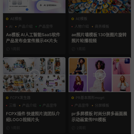
AE模板
AE模板
AI
产品介绍
产品宣传
人物介绍
商务模板
幻灯片
Ae模板 AI人工智能SaaS软件
ae照片墙模板 130张图片旋转
产品发布会宣传展示4K片头
照片轮播视频
1周前
1周前
FCPX发生器
PR基本图形mogrt
三维
产品介绍
产品宣传
产品宣传
分屏模板
品牌宣传
FCPX插件 快速照片流团队介
pr多屏模板 时尚分屏多画面展
绍LOGO视频片头
示动画宣传PR模板
1周前
2周前