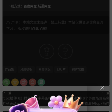
下载方式：
百度网盘,城通网盘
声明： 本站文章未经许可禁止转载！本站仅供资源信息交流
学习， 版权说明
点此了解
！
11
0
作品集
分屏模板
商务模板
幻灯片
照片轮播
上一篇
下一篇
fcpx插件 6组排名比分字幕条搜索
finalcutpro插件 6个竖屏场景商务
栏列表动画
广告产品展示动态海报fcpx插件