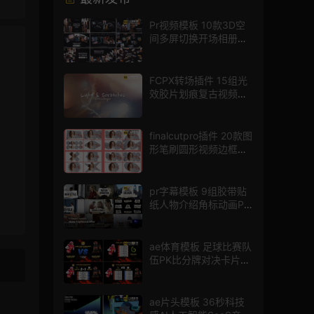
Pr视频模板 10款3D空
间多屏切换开场相册视
频展示照片墙pr模板
FCPX转场插件 15组光
效胶片划痕复古视频过
渡
finalcutpro插件 20款图
形笔刷圆形视频边框遮
罩fcpx片头插件
pr字幕模板 9组胶带贴
纸人物介绍角标动画PR
模版
ae体育模板 足球比赛队
伍PK比分牌对决卡片球
员介绍宣传视频AE模板
ae片头模板 36秒科技