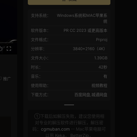
支持系统：
Windows系统和MAC苹果系
统
软件版本：
PR CC 2023 或更高版本
文件格式：
Prproj
分辨率：
3840×2160（4K）
文件大小：
1.39GB
时长：
42秒
音乐：
有
推广
使用帮助：
视频教程
下载方式：
百度网盘,城通网盘
①下载后如解压失败，建议您使用相
对专业的解压软件进行解压，解压密
码：
cgmuban.com
-- Mac苹果电脑可
以用
Keka
，
BetterZip
，