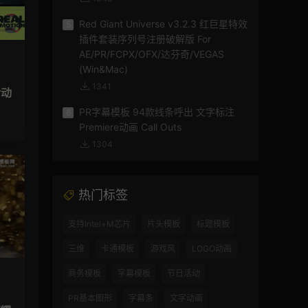
Red Giant Universe v3.2.3 红巨星特效
5
插件套装序列号注册破解版 For
AE/PR/FCPX/OFX/达芬奇/VEGAS
(Win&Mac)
1341
活动
PR字幕模板 94款线条呼出 文字标注
6
Premiere动画 Call Outs
1304
热门标签
支持Intel+M芯片
片头模板
标题模板
三维
卡通模板
游戏风
LOGO动画
商务模板
字幕模板
节日活动
PR基本图形
字幕条
文字动画