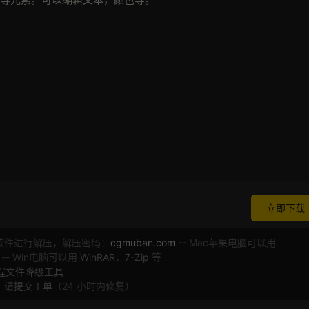
立即下载
软件进行解压，解压密码：
cgmuban.com
-- Mac苹果电脑可以用
 -- Win电脑可以用
WinRAR
，
7-Zip
等
工程文件降级工具
，请
提交工单
（24 小时内修复）