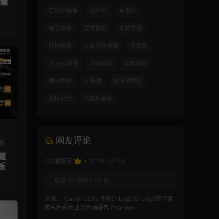
闪耀
自媒体模板
幻灯片
复古风
电子相册
竖屏模板
视频开场
转场模板
企业宣传模板
手绘风
pr logo模板
MG动画
动态海报
潮流模板
大标题
科技风模板
照片展示
电影风模板
网友评论
板
题
CG模板网
• 2026-07-05
板
这是 33 格的 LUT 包
来源：
Canon LUTs 佳能C-Log2 C-Log3转阿莱
胶片色彩商业调色预设包 Phantom