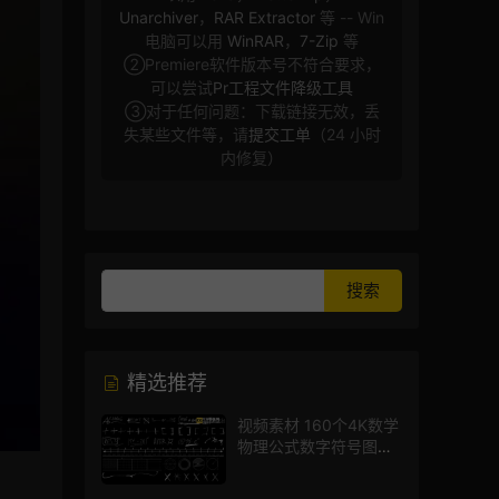
Unarchiver
，
RAR Extractor
等 -- Win
电脑可以用
WinRAR
，
7-Zip
等
②Premiere软件版本号不符合要求，
可以尝试
Pr工程文件降级工具
③对于任何问题：下载链接无效，丢
失某些文件等，请
提交工单
（24 小时
内修复）
精选推荐
视频素材 160个4K数学
物理公式数字符号图标
mg图形动画