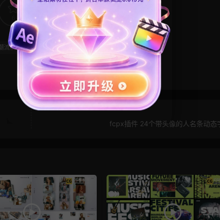
6
0
潮流模板
铁链
fcpx插件 24个带头像的人名条动