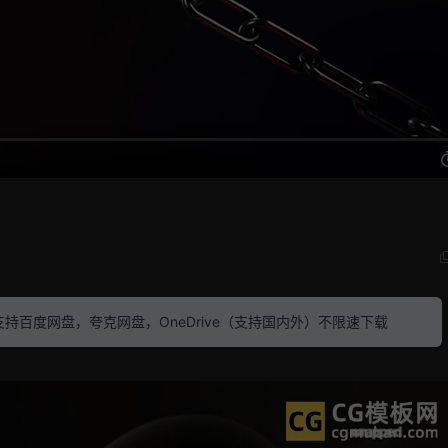
素材 支持百度网盘，夸克网盘，OneDrive（支持国内外）不限速下载