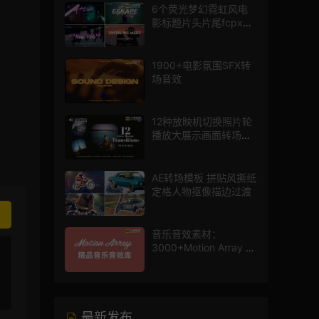
6个荧光梦幻霓虹风电
影标题片头片尾fcpx插
件
1900+电影氛围SFX转
场音效
12种放映机切换照片轮
播放大展示画面转场动
画AE模板
AE转场模板 拼贴风撕纸
定格人物抠像描边过渡
音乐音效素材：
3000+Motion Array 影
片配乐音效素材库
最新发布