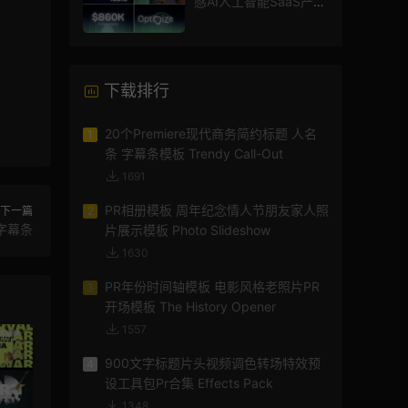
感AI人工智能SaaS产品
图文数据展示宣传视频
AE模板
下载排行
20个Premiere现代商务简约标题 人名
1
条 字幕条模板 Trendy Call-Out
1691
PR相册模板 周年纪念情人节朋友家人照
下一篇
2
态字幕条
片展示模板 Photo Slideshow
1630
PR年份时间轴模板 电影风格老照片PR
3
开场模板 The History Opener
1557
900文字标题片头视频调色转场特效预
4
设工具包Pr合集 Effects Pack
1348