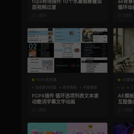
fcpx转场插件 10个水墨烟雾叠加
ae背
层视频过渡
循环动
2周前
2周前
FCPX发生器
AE模板
动态歌词排版
商务模板
字幕模板
UI
三
FCPX插件 循环选项列表文本滚
AE模板
动歌词字幕文字动画
互图像
2周前
3周前