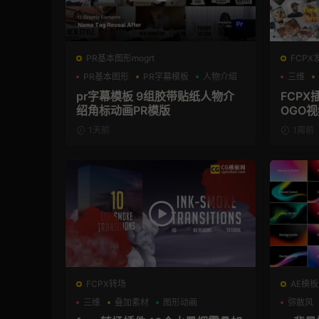
PR基本图形mogrt
FCPX
PR基本图形
PR字幕模板
人物介绍
三维
pr字幕模板 9组胶带贴纸人物介
FCP
绍角标动画PR模版
OGO
1天前
1周前
FCPX转场
AE模板
三维
叠加素材
图形动画
弥散风