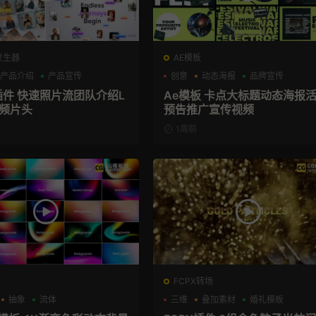
发生器
AE模板
产品介绍
产品宣传
创意
动态海报
品牌宣传
X插件 快速照片流团队介绍L
Ae模板 卡点大标题动态海报
视频片头
预告推广宣传视频
1周前
FCPX转场
抽象
流体
三维
叠加素材
婚礼模板