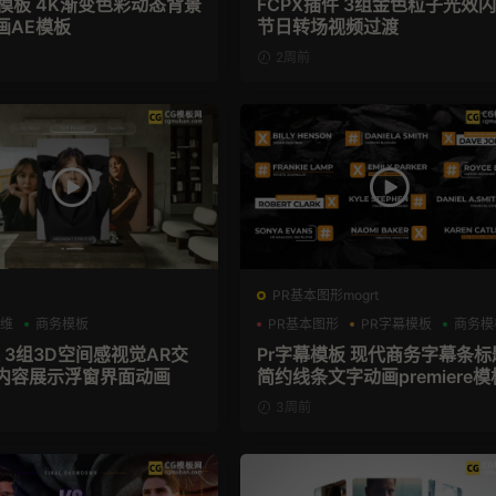
景模板 4K渐变色彩动态背景
FCPX插件 3组金色粒子光效
画AE模板
节日转场视频过渡
2周前
PR基本图形mogrt
维
商务模板
PR基本图形
PR字幕模板
商务模
 3组3D空间感视觉AR交
Pr字幕模板 现代商务字幕条标
内容展示浮窗界面动画
简约线条文字动画premiere模
3周前