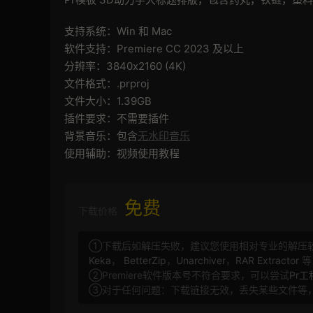
支持系统：Win 和 Mac
软件支持：Premiere CC 2023 及以上
分辨率：3840x2160 (4K)
文件格式：.prproj
文件大小：1.39GB
插件要求：不需要插件
背景音乐：包含
无水印音乐
使用辅助：视频使用教程
免费
下载价格
①下载后如解压失败，建议您使用相对专业的解压
Keka
，
BetterZip
，
Unarchiver
，
RAR Extractor
等
②Premiere软件版本号不符合要求，可以尝试
Pr
③对于任何问题：下载链接无效，丢失某些文件等