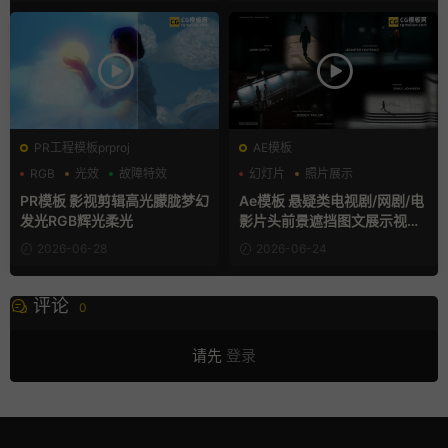
PR工程模板prproj
AE模板
RGB
光效
故障特效
幻灯片
照片展示
电影风模板
PR模板 影视剪辑高光朦胧梦幻
Ae模板 悬疑类电视剧/网剧/电
发光RGB辉光柔光
影片头前景遮挡图文展示视频
开场
2026-06-28
2026-06-24
评论
0
请先
登录