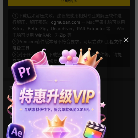
立即购买
①下载后如解压失败，建议您使用相对专业的解压软件进
行解压，解压密码：
cgmuban.com
-- Mac苹果电脑可以用
Keka
，
BetterZip
，
Unarchiver
，
RAR Extractor
等 -- Win
电脑可以用
WinRAR
，
7-Zip
等
②Premiere软件版本号不符合要求，可以尝试
Pr工程文件
降级工具
③对于任何问题：下载链接无效，丢失某些文件等，请
提
交工单
（24 小时内修复）
支持系统：
MAC苹果系统（支持Intel和M芯片）
文件格式：
Dmg
文件大小：
59MB
音乐：
无
安装方式：
双击插件自动安装
使用帮助：
安装位置图,视频教程