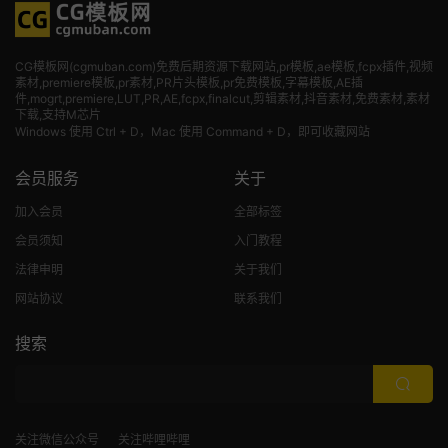
CG模板网(cgmuban.com)免费后期资源下载网站,pr模板,ae模板,fcpx插件,视频
素材
,premiere模板,pr素材,PR片头模板,pr免费模板,字幕模板,AE插
件,mogrt,premiere,LUT,PR,AE,fcpx,finalcut,剪辑素材,抖音素材,免费素材,素材
下载,支持M芯片
Windows 使用 Ctrl + D，Mac 使用 Command + D，即可收藏网站
会员服务
关于
加入会员
全部标签
会员须知
入门教程
法律申明
关于我们
网站协议
联系我们
搜索
关注微信公众号
关注哔哩哔哩