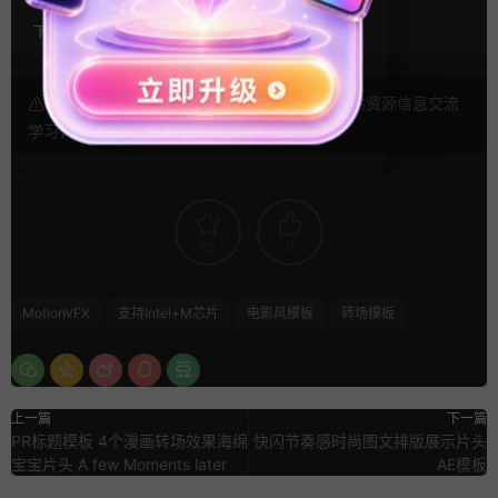
下载方式：
百度网盘,城通网盘,夸克网盘,OneDrive
声明： 本站文章未经许可禁止转载！本站仅供资源信息交流
学习， 版权说明
点此了解
！
26
0
MotionVFX
支持Intel+M芯片
电影风模板
转场模板
上一篇
下一篇
PR标题模板 4个漫画转场效果海绵
快闪节奏感时尚图文排版展示片头
宝宝片头 A few Moments later
AE模板