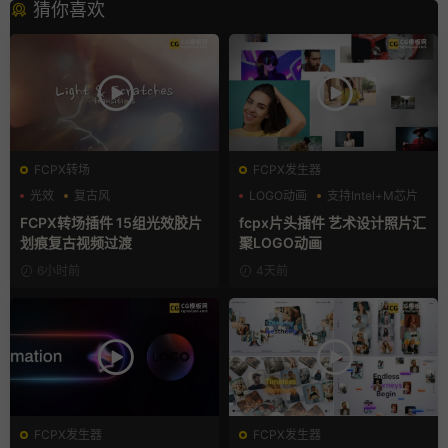
猜你喜欢
FCPX转场
FCPX发生器
光效
复古风
LOGO动画
支持Intel+M芯片
支持Intel+M芯片
汇聚
FCPX转场插件 15组光效胶片
fcpx片头插件 艺术设计照片汇
划痕复古视频过渡
聚LOGO动画
6小时前
4天前
FCPX发生器
FCPX发生器