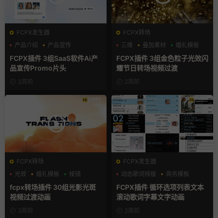
FCPX发生器
FCPX转场
产品介绍
产品宣传
三维
叠加素材
婚礼模板
产品展示
FCPX插件 3组SaaS软件Ai产
FCPX插件 3组金色粒子光效闪
品宣传Promo片头
耀节日转场视频过渡
2周前
2周前
FCPX转场
FCPX发生器
光效
婚礼模板
棱镜
动态歌词排版
商务模板
字幕模板
fcpx转场插件 30组光影光斑
FCPX插件 循环选项列表文本
视频过渡动画
滚动歌词字幕文字动画
2周前
2周前