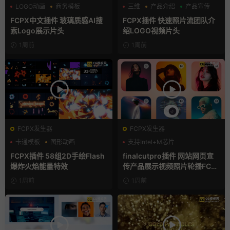
LOGO动画
商务模板
三维
产品介绍
产品宣传
支持Intel+M芯片
FCPX中文插件 玻璃质感AI搜
FCPX插件 快速照片流团队介
索Logo展示片头
绍LOGO视频片头
1周前
1周前
FCPX发生器
FCPX发生器
卡通模板
图形动画
支持Intel+M芯片
手绘风
FCPX插件 58组2D手绘Flash
finalcutpro插件 网站网页宣
爆炸火焰能量特效
传产品展示视频照片轮播FCP
X插件
1周前
1周前