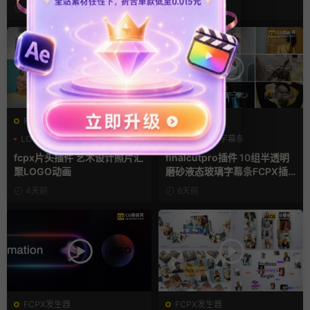
2小时前
1天前
FCPX发生器
FCPX字幕
LOGO动画
支持Intel+M芯片
商务模板
字幕条
汇聚
字幕模板
fcpx片头插件 艺术设计照片汇
finalcutpro插件 10组半透明
聚LOGO动画
磨砂液态玻璃字幕条FCPX插
件
4天前
6天前
FCPX发生器
FCPX发生器