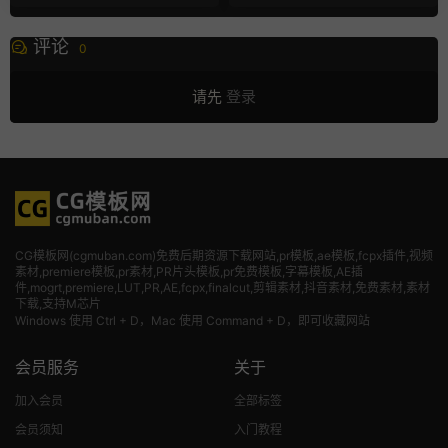
评论
0
请先
登录
CG模板网(cgmuban.com)免费后期资源下载网站,pr模板,ae模板,fcpx插件,视频
素材
,premiere模板,pr素材,PR片头模板,pr免费模板,字幕模板,AE插
件,mogrt,premiere,LUT,PR,AE,fcpx,finalcut,剪辑素材,抖音素材,免费素材,素材
下载,支持M芯片
Windows 使用 Ctrl + D，Mac 使用 Command + D，即可收藏网站
会员服务
关于
加入会员
全部标签
会员须知
入门教程