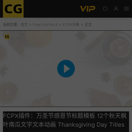
当前位置：
首页
Final Cut Pro X
FCPX字幕
正文
FCPX插件：万圣节感恩节标题模板 12个秋天枫
叶南瓜文字文本动画 Thanksgiving Day Titles