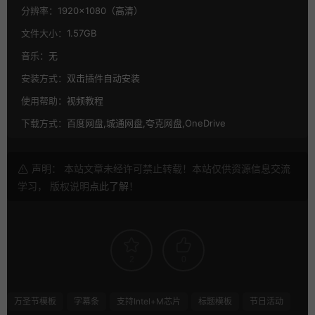
分辨率：
1920×1080（高清）
文件大小：
1.57GB
音乐：
无
安装方式：
双击插件自动安装
使用帮助：
视频教程
下载方式：
百度网盘,城通网盘,夸克网盘,OneDrive
声明： 本站文章未经许可禁止转载！本站仅供资源信息交流
学习， 版权说明
点此了解
！
2
0
万圣节模板
字幕条
支持Intel+M芯片
标题模板
节日活动