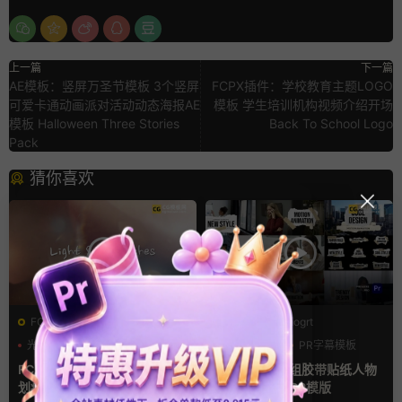
上一篇
下一篇
AE模板：竖屏万圣节模板 3个竖屏
FCPX插件：学校教育主题LOGO
可爱卡通动画派对活动动态海报AE
模板 学生培训机构视频介绍开场
模板 Halloween Three Stories
Back To School Logo
Pack
猜你喜欢
FCPX转场
PR基本图形mogrt
光效
复古风
PR基本图形
PR字幕模板
支持Intel+M芯片
人物介绍
FCPX转场插件 15组光效胶片
pr字幕模板 9组胶带贴纸人物
划痕复古视频过渡
介绍角标动画PR模版