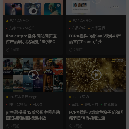
FCPX发生器
FCPX发生器
支持Intel+M芯片
产品介绍
产品宣传
产品展示
finalcutpro插件 网站网页宣
FCPX插件 3组SaaS软件Ai产
传产品展示视频照片轮播FCP
品宣传Promo片头
X插件
1周前
2周前
PR基本图形mogrt
FCPX转场
PR字幕模板
VLOG
三维
叠加素材
婚礼模板
人物介绍
pr字幕模板 12款竖屏字幕条动
FCPX插件 3组金色粒子光效闪
画短视频封面标题排版
耀节日转场视频过渡
2周前
2周前