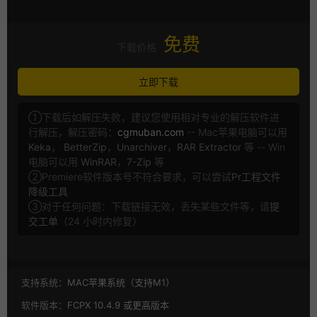
免费
下载价格
立即下载
①下载后如解压失败，建议您使用相对专业的解压软件进
行解压，解压密码：
cgmuban.com
-- Mac苹果电脑可以用
Keka
，
BetterZip
，
Unarchiver
，
RAR Extractor
等 -- Win
电脑可以用
WinRAR
，
7-Zip
等
②Premiere软件版本号不符合要求，可以尝试
Pr工程文件
降级工具
③对于任何问题：下载链接无效，丢失某些文件等，请
提
交工单
（24 小时内修复）
支持系统：
MAC苹果系统（支持M1）
软件版本：
FCPX 10.4.9 或更高版本