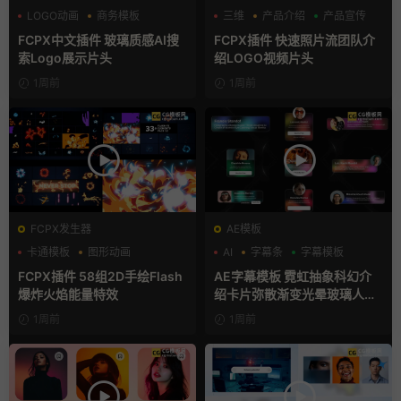
LOGO动画
商务模板
三维
产品介绍
产品宣传
支持Intel+M芯片
FCPX中文插件 玻璃质感AI搜
FCPX插件 快速照片流团队介
索Logo展示片头
绍LOGO视频片头
1周前
1周前
FCPX发生器
AE模板
卡通模板
图形动画
AI
字幕条
字幕模板
手绘风
FCPX插件 58组2D手绘Flash
AE字幕模板 霓虹抽象科幻介
爆炸火焰能量特效
绍卡片弥散渐变光晕玻璃人名
条
1周前
1周前