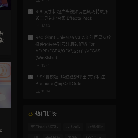
900文字标题片头视频调色转场特效预
4
设工具包Pr合集 Effects Pack
1350
节
Red Giant Universe v3.2.3 红巨星特效
5
版
插件套装序列号注册破解版 For
AE/PR/FCPX/OFX/达芬奇/VEGAS
(Win&Mac)
1341
PR字幕模板 94款线条呼出 文字标注
6
Premiere动画 Call Outs
1304
热门标签
支持Intel+M芯片
片头模板
标题模板
产
三维
卡通模板
游戏风
LOGO动画