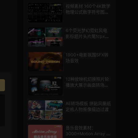
视频素材 160个4K数学
物理公式数字符号图标
mg图形动画
6个荧光梦幻霓虹风电
影标题片头片尾fcpx插
件
1900+电影氛围SFX转
场音效
12种放映机切换照片轮
播放大展示画面转场动
画AE模板
AE转场模板 拼贴风撕纸
定格人物抠像描边过渡
音乐音效素材：
3000+Motion Array 影