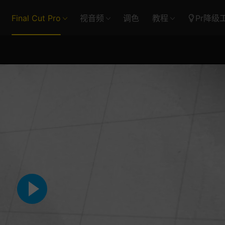
Final Cut Pro
视音频
调色
教程
Pr降级