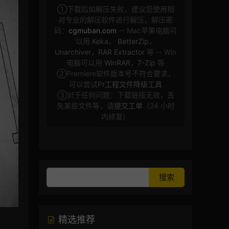
①下载后如解压失败，建议您使用相
对专业的解压软件进行解压，解压密
码：
cgmuban.com
-- Mac苹果电脑可
以用
Keka
，
BetterZip
，
Unarchiver
，
RAR Extractor
等 -- Win
电脑可以用
WinRAR
，
7-Zip
等
②Premiere软件版本号不符合要求，
可以尝试
Pr工程文件降级工具
③对于任何问题：下载链接无效，丢
失某些文件等，请
提交工单
（24 小时
内修复）
精选推荐