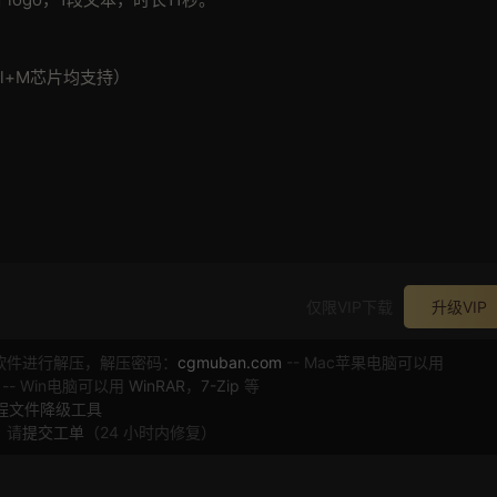
ntel+M芯片均支持）
仅限VIP下载
升级VIP
软件进行解压，解压密码：
cgmuban.com
-- Mac苹果电脑可以用
 -- Win电脑可以用
WinRAR
，
7-Zip
等
工程文件降级工具
，请
提交工单
（24 小时内修复）