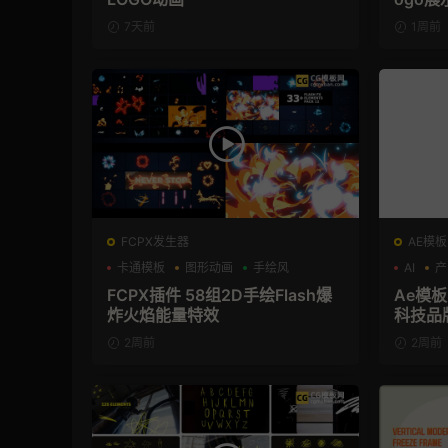
7天前
1周前
FCPX发生器
AE模板
卡通模板
图形动画
手绘风
AI
产
FCPX插件 58组2D手绘Flash爆
Ae模板
炸火焰能量特效
科技品
2周前
2周前