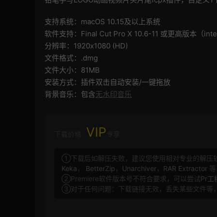
支持系统：macOS 10.15及以上系统
软件支持：Final Cut Pro X 10.6-11 或更高版本（i
分辨率：1920x1080 (HD)
文件格式：.dmg
文件大小：81MB
安装方式：插件双击自动安装/一键拖放
背景音乐：包含
无水印音乐
VIP
下载价格
专享
①下载后如解压失败，建议您使用相对专业的解压
Keka
，
BetterZip
，
Unarchiver
，
RAR Extractor
等
②Premiere软件版本号不符合要求，可以尝试
Pr
③对于任何问题：下载链接无效，丢失某些文件等