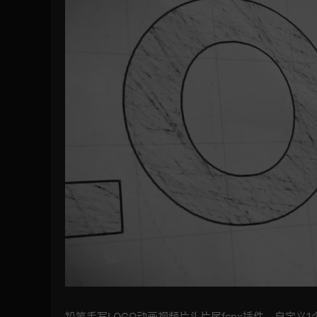
铅笔手写LOGO动画视频片头片尾fcpx插件，自定义1个