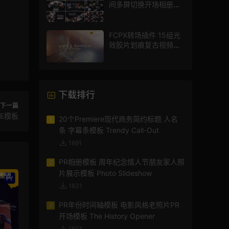
间多屏切换开场相册视
频展示照片墙pr模板
FCPX转场插件 15组光
效胶片划痕复古视频过
渡
下载排行
下一篇
E模板
20个Premiere现代商务简约标题 人名
1
条 字幕条模板 Trendy Call-Out
1691
PR相册模板 周年纪念情人节朋友家人照
2
片展示模板 Photo Slideshow
1631
PR年份时间轴模板 电影风格老照片PR
3
开场模板 The History Opener
1557