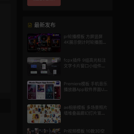
片配乐音效素材库
最新发布
pr轮播模板 方屏竖屏
4K展示倒计时轮播图
PR模版
fcpx插件 9组高光标注
文字卡片窗口小组件浮
窗
Premiere模板 手机音乐
播放器App软件界面UI
进度条动画视频样机pr
模版
ae相册模板 多场景照片
墙堆叠画廊幻灯片宣传
视频
Pr视频模板 10款3D空