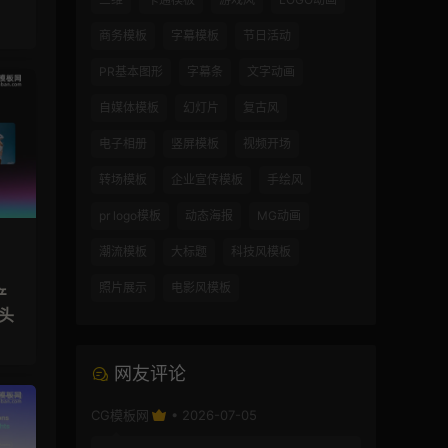
商务模板
字幕模板
节日活动
PR基本图形
字幕条
文字动画
自媒体模板
幻灯片
复古风
电子相册
竖屏模板
视频开场
转场模板
企业宣传模板
手绘风
pr logo模板
动态海报
MG动画
潮流模板
大标题
科技风模板
照片展示
电影风模板
产
头
网友评论
CG模板网
• 2026-07-05