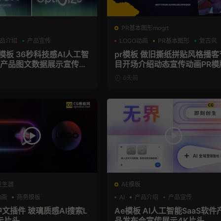
PR基本图形mogrt
品介绍
产品宣传
LOGO动画
PR基本图形
复古风
技感AI人工智
pr模板 做旧撕纸拼贴风格播客
aS产品图文数据展示宣传视
目开场介绍动态宣传动画PR模
模板
6天前
发生器
AE模板
动画
商务模板
AI
产品介绍
产品宣传
el+M芯片
中文插件 玻璃质感AI搜索L
Ae模板 AI人工智能SaaS软件
示片头
品发布会宣传展示4K片头