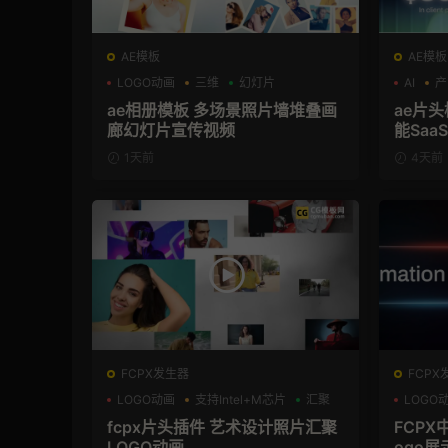
AE模板
AE模板
LOGO动画
三维
幻灯片
AI
产
ae相册模板 多场景照片墙堆叠画
ae片头模板 36秒科
廊幻灯片宣传视频
能Sa
频AE
1天前
4天前
FCPX发生器
FCPX
LOGO动画
支持Intel+M芯片
汇聚
LOGO
支持Int
fcpx片头插件 艺术设计照片汇聚
FCPX
LOGO动画
ogo展