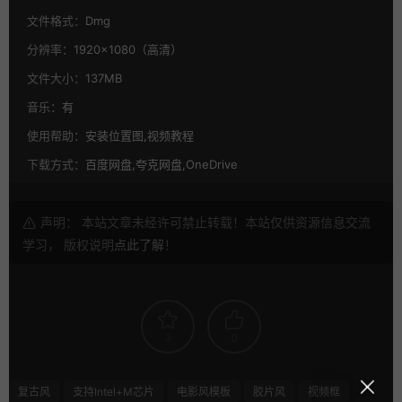
文件格式：
Dmg
分辨率：
1920×1080（高清）
文件大小：
137MB
音乐：
有
使用帮助：
安装位置图,视频教程
下载方式：
百度网盘,夸克网盘,OneDrive
声明： 本站文章未经许可禁止转载！本站仅供资源信息交流
学习， 版权说明
点此了解
！
3
0
复古风
支持Intel+M芯片
电影风模板
胶片风
视频框