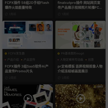
手绘风
FCPX插件 58组2D手绘Flash
finalcutpro插件 网站网页宣
爆炸火焰能量特效
传产品展示视频照片轮播FCP
X插件
1周前
1周前
FCPX发生器
PR基本图形mogrt
产品介绍
产品宣传
人物定格特写动画
创意
产品展示
动态海报
FCPX插件 3组SaaS软件Ai产
pr定格模板 竖屏视频抠像人物
品宣传Promo片头
介绍冻结帧画面展示
2周前
2周前