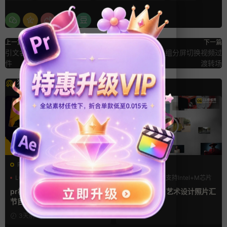
上一篇
下一篇
引文名言简约线条常用fcpx字幕插
pr转场模板 16组分屏切换视频过
件
渡转场
猜你喜欢
PR基本图形mogrt
FCPX发生器
LOGO动画
PR基本图形
LOGO动画
支持Intel+M芯片
复古风
汇聚
pr模板 做旧撕纸拼贴风格播客
fcpx片头插件 艺术设计照片汇
节目开场介绍动态宣传动画PR
聚LOGO动画
模版
3天前
4天前