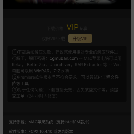
VIP
下载价格
专享
仅限VIP下载
升级VIP
①下载后如解压失败，建议您使用相对专业的解压软件进
行解压，解压密码：
cgmuban.com
-- Mac苹果电脑可以用
Keka
，
BetterZip
，
Unarchiver
，
RAR Extractor
等 -- Win
电脑可以用
WinRAR
，
7-Zip
等
②Premiere软件版本号不符合要求，可以尝试
Pr工程文件
降级工具
③对于任何问题：下载链接无效，丢失某些文件等，请
提
交工单
（24 小时内修复）
支持系统：
MAC苹果系统（支持Intel和M芯片）
软件版本：
FCPX 10.4.10 或更高版本