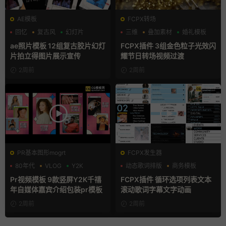
AE模板
FCPX转场
回忆
复古风
幻灯片
三维
叠加素材
婚礼模板
ae照片模板 12组复古胶片幻灯
FCPX插件 3组金色粒子光效闪
片拍立得图片展示宣传
耀节日转场视频过渡
2周前
2周前
PR基本图形mogrt
FCPX发生器
80年代
VLOG
Y2K
动态歌词排版
商务模板
字幕模板
Pr视频模板 9款竖屏Y2K千禧
FCPX插件 循环选项列表文本
年自媒体嘉宾介绍包装pr模板
滚动歌词字幕文字动画
2周前
2周前