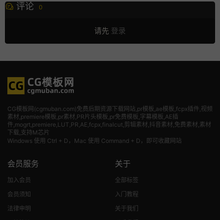
评论
0
请先
登录
CG模板网(cgmuban.com)免费后期资源下载网站,pr模板,ae模板,fcpx插件,视频
素材
,premiere模板,pr素材,PR片头模板,pr免费模板,字幕模板,AE插
件,mogrt,premiere,LUT,PR,AE,fcpx,finalcut,剪辑素材,抖音素材,免费素材,素材
下载,支持M芯片
Windows 使用 Ctrl + D，Mac 使用 Command + D，即可收藏网站
会员服务
关于
加入会员
全部标签
会员须知
入门教程
法律申明
关于我们