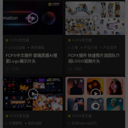
FCPX发生器
FCPX发生器
LOGO动画
商务模板
三维
产品介绍
产品宣传
支持Intel+M芯片
FCPX中文插件 玻璃质感AI搜
FCPX插件 快速照片流团队介
索Logo展示片头
绍LOGO视频片头
7天前
1周前
FCPX发生器
FCPX发生器
卡通模板
图形动画
支持Intel+M芯片