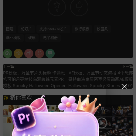
5
0
团建
幻灯片
支持Intel+M芯片
旅行模板
校园风
毕业模板
玻璃
电子相册
上一篇
下一篇
PR模板：万圣节片头标题 卡通恐
AE模板：万圣节动态海报 4个恐怖
怖可怕月亮树枝乌鸦蜘蛛元素PR
哥特血液鬼屋密室竖屏动画AE模板
模板 Spooky Halloween Opener
Halloween Spooky Stories Vol 01
猜你喜欢