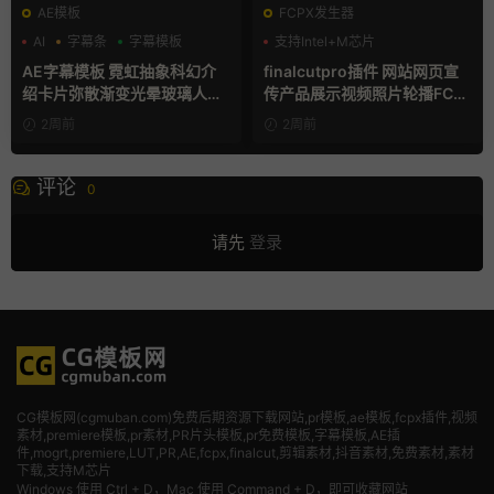
AE模板
FCPX发生器
AI
字幕条
字幕模板
支持Intel+M芯片
AE字幕模板 霓虹抽象科幻介
finalcutpro插件 网站网页宣
绍卡片弥散渐变光晕玻璃人名
传产品展示视频照片轮播FCP
条
X插件
2周前
2周前
评论
0
请先
登录
CG模板网(cgmuban.com)免费后期资源下载网站,pr模板,ae模板,fcpx插件,视频
素材
,premiere模板,pr素材,PR片头模板,pr免费模板,字幕模板,AE插
件,mogrt,premiere,LUT,PR,AE,fcpx,finalcut,剪辑素材,抖音素材,免费素材,素材
下载,支持M芯片
Windows 使用 Ctrl + D，Mac 使用 Command + D，即可收藏网站