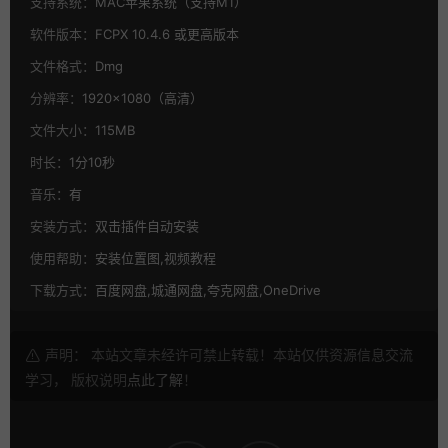
支持系统：
MAC苹果系统（支持M1）
软件版本：
FCPX 10.4.6 或更高版本
文件格式：
Dmg
分辨率：
1920×1080（高清）
文件大小：
115MB
时长：
1分10秒
音乐：
有
安装方式：
双击插件自动安装
使用帮助：
安装位置图,视频教程
下载方式：
百度网盘,城通网盘,夸克网盘,OneDrive
声明： 本站文章未经许可禁止转载！本站仅供资源信息交流
学习， 版权说明
点此了解
！