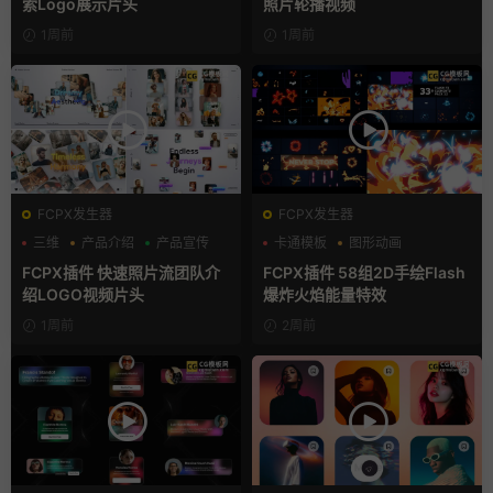
索Logo展示片头
照片轮播视频
1周前
1周前
FCPX发生器
FCPX发生器
三维
产品介绍
产品宣传
卡通模板
图形动画
手绘风
FCPX插件 快速照片流团队介
FCPX插件 58组2D手绘Flash
绍LOGO视频片头
爆炸火焰能量特效
1周前
2周前