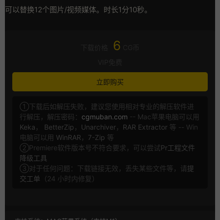
可以替换12个图片/视频媒体。时长1分10秒。
6
下载价格
CG币
VIP免费
立即购买
①下载后如解压失败，建议您使用相对专业的解压软件进
行解压，解压密码：
cgmuban.com
-- Mac苹果电脑可以用
Keka
，
BetterZip
，
Unarchiver
，
RAR Extractor
等 -- Win
电脑可以用
WinRAR
，
7-Zip
等
②Premiere软件版本号不符合要求，可以尝试
Pr工程文件
降级工具
③对于任何问题：下载链接无效，丢失某些文件等，请
提
交工单
（24 小时内修复）