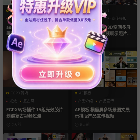
AE模板
PR基本图形mogrt
LOGO动画
三维
幻灯片
PR基本图形
企业宣传模板
幻灯片
ae相册模板 多场景照片墙堆叠
Pr视频模板 10款3D空间多屏
画廊幻灯片宣传视频
切换开场相册视频展示照片墙
pr模板
1天前
2天前
FCPX转场
AE模板
光效
复古风
产品介绍
产品宣传
支持Intel+M芯片
产品展示
FCPX转场插件 15组光效胶片
AE模板 横竖屏多场景图文展
划痕复古视频过渡
示排版产品宣传视频
2天前
5天前