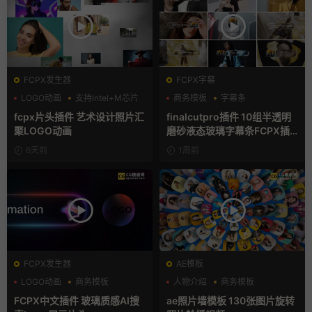
FCPX发生器
FCPX字幕
LOGO动画
支持Intel+M芯片
商务模板
字幕条
汇聚
字幕模板
fcpx片头插件 艺术设计照片汇
finalcutpro插件 10组半透明
聚LOGO动画
磨砂液态玻璃字幕条FCPX插
件
6天前
1周前
FCPX发生器
AE模板
LOGO动画
商务模板
人物介绍
商务模板
支持Intel+M芯片
幻灯片
FCPX中文插件 玻璃质感AI搜
ae照片墙模板 130张图片旋转