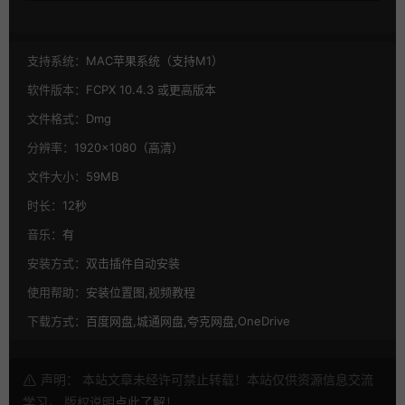
支持系统：
MAC苹果系统（支持M1）
软件版本：
FCPX 10.4.3 或更高版本
文件格式：
Dmg
分辨率：
1920×1080（高清）
文件大小：
59MB
时长：
12秒
音乐：
有
安装方式：
双击插件自动安装
使用帮助：
安装位置图,视频教程
下载方式：
百度网盘,城通网盘,夸克网盘,OneDrive
声明： 本站文章未经许可禁止转载！本站仅供资源信息交流
学习， 版权说明
点此了解
！