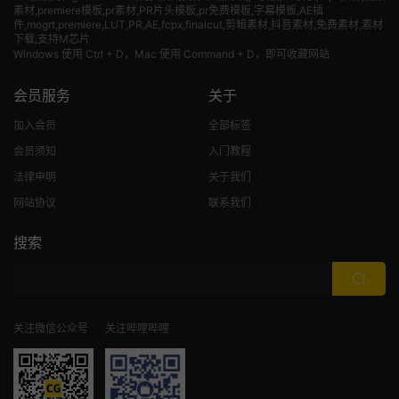
素材
,premiere模板,pr素材,PR片头模板,pr免费模板,字幕模板,AE插
件,mogrt,premiere,LUT,PR,AE,fcpx,finalcut,剪辑素材,抖音素材,免费素材,素材
下载,支持M芯片
Windows 使用 Ctrl + D，Mac 使用 Command + D，即可收藏网站
会员服务
关于
加入会员
全部标签
会员须知
入门教程
法律申明
关于我们
网站协议
联系我们
搜索
关注微信公众号
关注哔哩哔哩