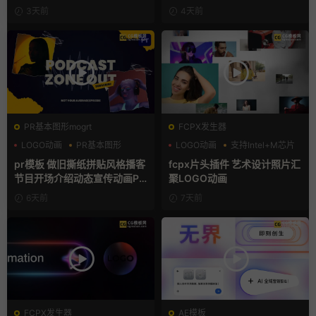
宣传视频AE模板
3天前
4天前
PR基本图形mogrt
FCPX发生器
LOGO动画
PR基本图形
LOGO动画
支持Intel+M芯片
复古风
汇聚
pr模板 做旧撕纸拼贴风格播客
fcpx片头插件 艺术设计照片汇
节目开场介绍动态宣传动画PR
聚LOGO动画
模版
6天前
7天前
FCPX发生器
AE模板