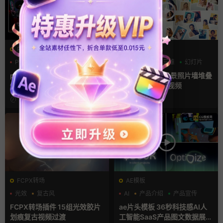
PR基本图形mogrt
AE模板
PR基本图形
三维
倒计时
LOGO动画
三维
幻灯片
pr轮播模板 方屏竖屏4K展示
ae相册模板 多场景照片墙堆叠
倒计时轮播图PR模版
画廊幻灯片宣传视频
15小时前
2天前
FCPX转场
AE模板
光效
复古风
AI
产品介绍
产品宣传
支持Intel+M芯片
FCPX转场插件 15组光效胶片
ae片头模板 36秒科技感AI人
划痕复古视频过渡
工智能SaaS产品图文数据展示