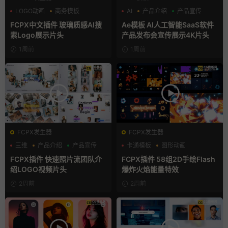
LOGO动画
商务模板
AI
产品介绍
产品宣传
支持Intel+M芯片
FCPX中文插件 玻璃质感AI搜
Ae模板 AI人工智能SaaS软件
索Logo展示片头
产品发布会宣传展示4K片头
1周前
1周前
FCPX发生器
FCPX发生器
三维
产品介绍
产品宣传
卡通模板
图形动画
手绘风
FCPX插件 快速照片流团队介
FCPX插件 58组2D手绘Flash
绍LOGO视频片头
爆炸火焰能量特效
2周前
2周前