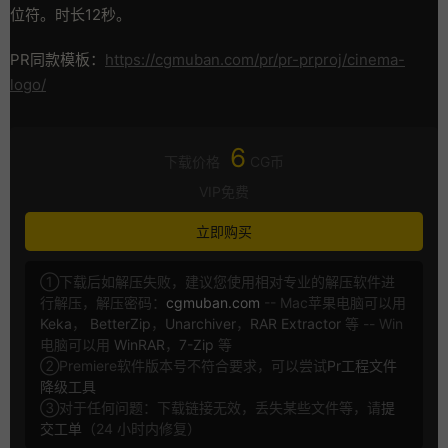
位符。时长12秒。
PR同款模板：
htt
ps://cgmuban.com/pr/pr-prproj/cinema-
logo/
6
下载价格
CG币
VIP免费
立即购买
①下载后如解压失败，建议您使用相对专业的解压软件进
行解压，解压密码：
cgmuban.com
-- Mac苹果电脑可以用
Keka
，
BetterZip
，
Unarchiver
，
RAR Extractor
等 -- Win
电脑可以用
WinRAR
，
7-Zip
等
②Premiere软件版本号不符合要求，可以尝试
Pr工程文件
降级工具
③对于任何问题：下载链接无效，丢失某些文件等，请
提
交工单
（24 小时内修复）