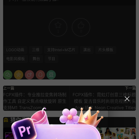
1
0
LOGO动画
三维
支持Intel+M芯片
演出
片头模板
电影风模板
舞台
节目
上一篇
下一篇
FCPX插件：专业推拉变焦转场制
FCPX插件：霓虹灯创意三维标题
作工具 自定义焦点缩放旋转 原生
模板 复古音乐时尚朋克视频片头
支持M1 TransZoom 3
fcpx插件 Neon Creative Titles
猜你喜欢