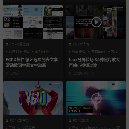
FCPX发生器
FCPX转场
动态歌词排版
商务模板
分屏模板
支持Intel+M芯片
字幕模板
照片墙
FCPX插件 循环选项列表文本
fcpx分屏转场 84种照片放大
滚动歌词字幕文字动画
再缩小视频过渡
2周前
2026-05-16
FCPX发生器
FCPX效果
三维
卡通模板
光效
支持Intel+M芯片
梦