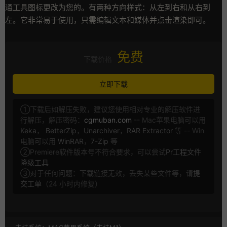
通工具图标更改为您的。有两种方向样式：从左到右和从右到
左。它非常易于使用，只需编辑文本和媒体并点击渲染即可。
免费
下载价格
立即下载
①下载后如解压失败，建议您使用相对专业的解压软件进
行解压，解压密码：
cgmuban.com
-- Mac苹果电脑可以用
Keka
，
BetterZip
，
Unarchiver
，
RAR Extractor
等 -- Win
电脑可以用
WinRAR
，
7-Zip
等
②Premiere软件版本号不符合要求，可以尝试
Pr工程文件
降级工具
③对于任何问题：下载链接无效，丢失某些文件等，请
提
交工单
（24 小时内修复）