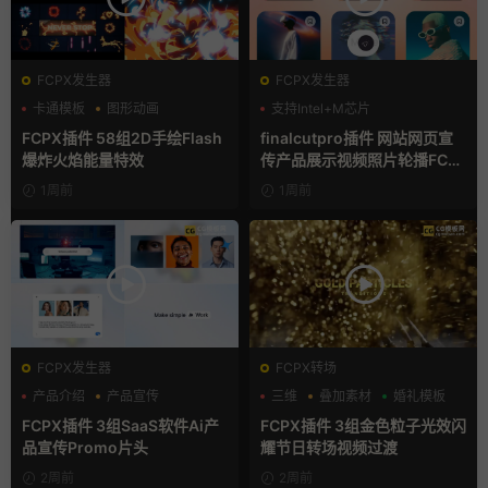
FCPX发生器
FCPX发生器
卡通模板
图形动画
支持Intel+M芯片
手绘风
FCPX插件 58组2D手绘Flash
finalcutpro插件 网站网页宣
爆炸火焰能量特效
传产品展示视频照片轮播FCP
X插件
1周前
1周前
FCPX发生器
FCPX转场
产品介绍
产品宣传
三维
叠加素材
婚礼模板
产品展示
FCPX插件 3组SaaS软件Ai产
FCPX插件 3组金色粒子光效闪
品宣传Promo片头
耀节日转场视频过渡
2周前
2周前