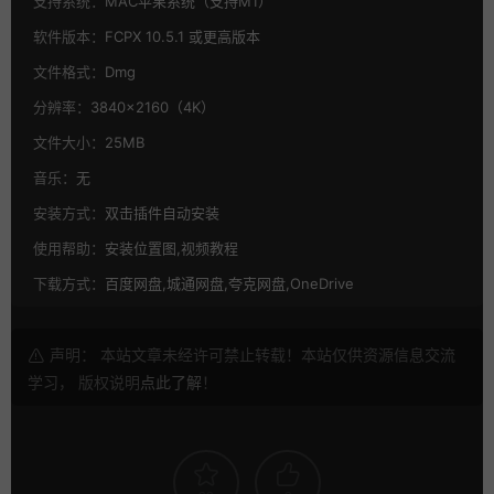
支持系统：
MAC苹果系统（支持M1）
软件版本：
FCPX 10.5.1 或更高版本
文件格式：
Dmg
分辨率：
3840×2160（4K）
文件大小：
25MB
音乐：
无
安装方式：
双击插件自动安装
使用帮助：
安装位置图,视频教程
下载方式：
百度网盘,城通网盘,夸克网盘,OneDrive
声明： 本站文章未经许可禁止转载！本站仅供资源信息交流
学习， 版权说明
点此了解
！