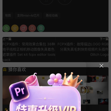
22
0
地图
支持Intel+M芯片
路径动画
上一篇
下一篇
FCPX插件：常用效果合集包 38种
FCPX插件：故障描边LOGO RGB
地平线校正相机移动图像失真着色
分离失真毛刺快剪视频片头插件
遮罩插件 Set kit fcpx editor tools
Glitch Logo
pack
猜你喜欢
FCPX转场
FCPX发生器