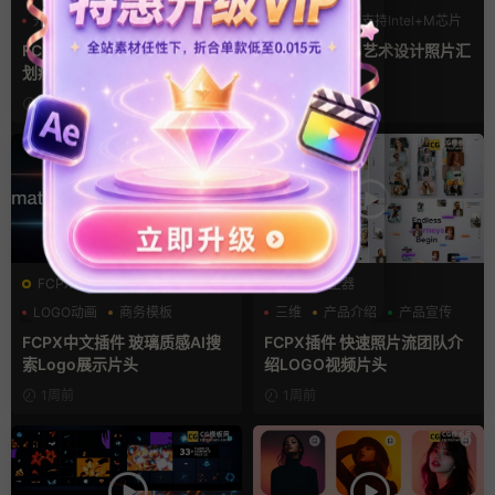
光效
复古风
LOGO动画
支持Intel+M芯片
支持Intel+M芯片
汇聚
FCPX转场插件 15组光效胶片
fcpx片头插件 艺术设计照片汇
划痕复古视频过渡
聚LOGO动画
9小时前
4天前
FCPX发生器
FCPX发生器
LOGO动画
商务模板
三维
产品介绍
产品宣传
支持Intel+M芯片
FCPX中文插件 玻璃质感AI搜
FCPX插件 快速照片流团队介
索Logo展示片头
绍LOGO视频片头
1周前
1周前