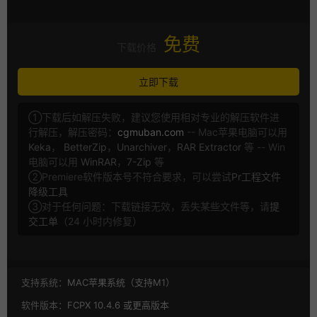
免费
下载价格
立即下载
①下载后如解压失败，建议您使用相对专业的解压软件进
行解压，解压密码：
cgmuban.com
-- Mac苹果电脑可以用
Keka
，
BetterZip
，
Unarchiver
，
RAR Extractor
等 -- Win
电脑可以用
WinRAR
，
7-Zip
等
②Premiere软件版本号不符合要求，可以尝试
Pr工程文件
降级工具
③对于任何问题：下载链接无效，丢失某些文件等，请
提
交工单
（24 小时内修复）
支持系统：
MAC苹果系统（支持M1）
软件版本：
FCPX 10.4.6 或更高版本