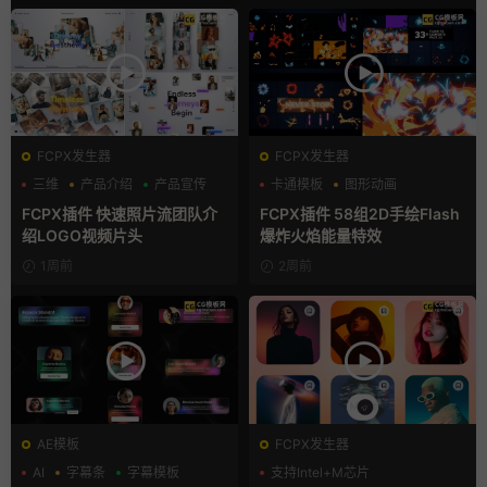
FCPX发生器
FCPX发生器
三维
产品介绍
产品宣传
卡通模板
图形动画
手绘风
FCPX插件 快速照片流团队介
FCPX插件 58组2D手绘Flash
绍LOGO视频片头
爆炸火焰能量特效
1周前
2周前
AE模板
FCPX发生器
AI
字幕条
字幕模板
支持Intel+M芯片