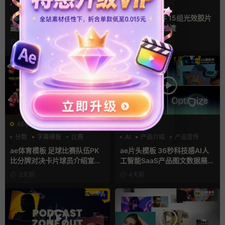
LOGO动画
三维
幻灯片
光效
复古风
支持Intel+M芯片
ae相册模板 多场景照片墙堆叠
FCPX转场插件 15组光效胶片
画廊幻灯片宣传视频
划痕复古视频过渡
1天前
2天前
AE模板
AE模板
分数
字幕模板
比赛
AI
产品介绍
产品宣传
ae体育模板 足球比赛队伍PK
ae片头模板 36秒科技感AI人
比分牌对决卡片球员介绍宣传
工智能SaaS产品图文数据展示
视频AE模板
宣传视频AE模板
3天前
4天前