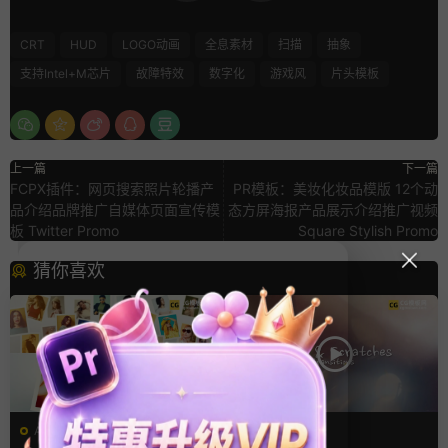
CRT
HUD
LOGO动画
全息素材
扫描
抽象
支持Intel+M芯片
故障特效
数字化
游戏风
片头模板
上一篇
下一篇
FCPX插件：网页搜索照片轮播产
PR模板：美妆化妆品模版 12个动
品介绍品牌推广自媒体页面宣传模
态方屏海报产品展示介绍推广视频
板 Twitter Promo
Square Stylish Promo
猜你喜欢
AE模板
FCPX转场