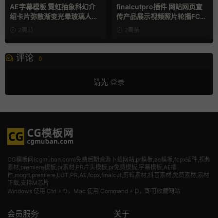
AE字幕模板 霓虹抽象科幻介
finalcutpro插件 网站网页宣
绍卡片弥散渐变光晕玻璃人名
传产品展示视频照片轮播FCP
条
X插件
2周前
2周前
评论
0
请先
登录
CG模板网(cgmuban.com)免费后期资源下载网站,pr模板,ae模板,fcpx插件,视频
素材
,premiere模板,pr素材,PR片头模板,pr免费模板,字幕模板,AE插
件,mogrt,premiere,LUT,PR,AE,fcpx,finalcut,剪辑素材,抖音素材,免费素材,素材
下载,支持M芯片
Windows 使用 Ctrl + D，Mac 使用 Command + D，即可收藏网站
会员服务
关于