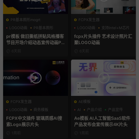
PR基本图形mogrt
FCPX发生器
LOGO动画
PR基本图形
LOGO动画
支持Intel+M芯片
复古风
汇聚
pr模板 做旧撕纸拼贴风格播客
fcpx片头插件 艺术设计照片汇
节目开场介绍动态宣传动画PR
聚LOGO动画
模版
6天前
6天前
FCPX发生器
AE模板
LOGO动画
商务模板
AI
产品介绍
产品宣传
支持Intel+M芯片
FCPX中文插件 玻璃质感AI搜
Ae模板 AI人工智能SaaS软件
索Logo展示片头
产品发布会宣传展示4K片头
1周前
1周前