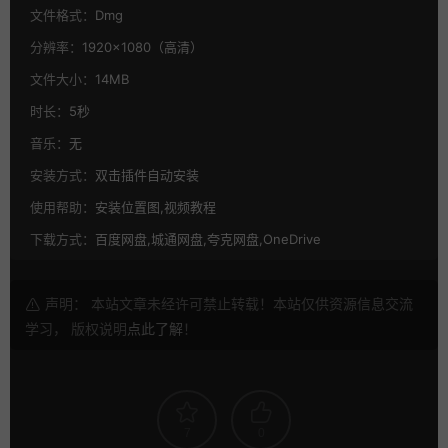
文件格式：
Dmg
分辨率：
1920×1080（高清）
文件大小：
14MB
时长：
5秒
音乐：
无
安装方式：
双击插件自动安装
使用帮助：
安装位置图,视频教程
下载方式：
百度网盘,城通网盘,夸克网盘,OneDrive
声明： 本站文章未经许可禁止转载！本站仅供资源信息交流
学习， 版权说明
点此了解
！
7
0