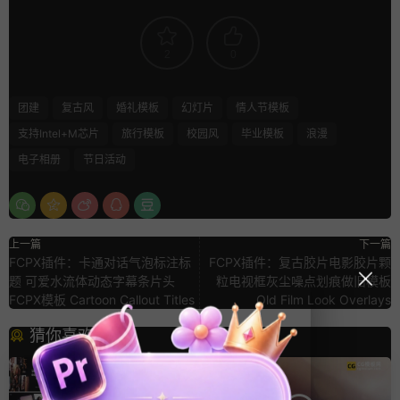
2
0
团建
复古风
婚礼模板
幻灯片
情人节模板
支持Intel+M芯片
旅行模板
校园风
毕业模板
浪漫
电子相册
节日活动
上一篇
下一篇
FCPX插件：卡通对话气泡标注标
FCPX插件：复古胶片电影胶片颗
题 可爱水流体动态字幕条片头
粒电视框灰尘噪点划痕做旧模板
FCPX模板 Cartoon Callout Titles
Old Film Look Overlays
猜你喜欢