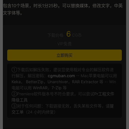
包含10个场景，时长1分25秒。可以替换媒体，修改文字，中英
文字体等。
6
下载价格
CG币
VIP免费
立即购买
①下载后如解压失败，建议您使用相对专业的解压软件进
行解压，解压密码：
cgmuban.com
-- Mac苹果电脑可以用
Keka
，
BetterZip
，
Unarchiver
，
RAR Extractor
等 -- Win
电脑可以用
WinRAR
，
7-Zip
等
②Premiere软件版本号不符合要求，可以尝试
Pr工程文件
降级工具
③对于任何问题：下载链接无效，丢失某些文件等，请
提
交工单
（24 小时内修复）