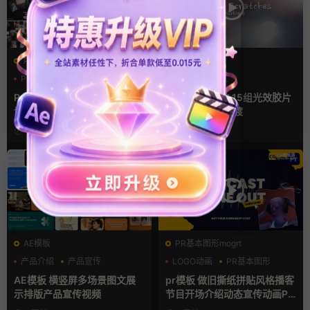
PR基本图形mogrt
FCPX转场
PR基本图形
企业宣传模板
光效
复古风
幻灯片
支持Intel+M芯片
Pr视频模板 10款3D空间多屏
FCPX转场插件 15组光效胶片
切换开场相册视频展示照片墙
划痕复古视频过渡
pr模板
4小时前
4小时前
AE模板
PR基本图形mogrt
产品介绍
产品宣传
LOGO动画
PR基本图形
产品展示
复古风
AE模板 横竖屏多场景图文展
pr模板 做旧撕纸拼贴风格播客
示排版产品宣传视频
节目开场介绍动态宣传动画PR
模版