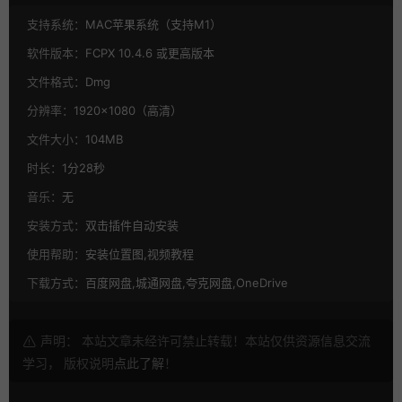
支持系统：
MAC苹果系统（支持M1）
软件版本：
FCPX 10.4.6 或更高版本
文件格式：
Dmg
分辨率：
1920×1080（高清）
文件大小：
104MB
时长：
1分28秒
音乐：
无
安装方式：
双击插件自动安装
使用帮助：
安装位置图,视频教程
下载方式：
百度网盘,城通网盘,夸克网盘,OneDrive
声明： 本站文章未经许可禁止转载！本站仅供资源信息交流
学习， 版权说明
点此了解
！