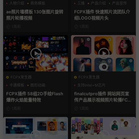
人物介绍
商务模板
三维
产品介绍
产品宣传
幻灯片
ae照片墙模板 130张图片旋转
FCPX插件 快速照片流团队介
照片轮播视频
绍LOGO视频片头
1周前
1周前
FCPX发生器
FCPX发生器
卡通模板
图形动画
支持Intel+M芯片
手绘风
FCPX插件 58组2D手绘Flash
finalcutpro插件 网站网页宣
爆炸火焰能量特效
传产品展示视频照片轮播FCP
X插件
1周前
1周前