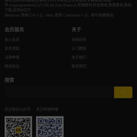
素材
,premiere模板,pr素材,PR片头模板,pr免费模板,字幕模板,AE插
件,mogrt,premiere,LUT,PR,AE,fcpx,finalcut,剪辑素材,抖音素材,免费素材,素材
下载,支持M芯片
Windows 使用 Ctrl + D，Mac 使用 Command + D，即可收藏网站
会员服务
关于
加入会员
全部标签
会员须知
入门教程
法律申明
关于我们
网站协议
联系我们
搜索
关注微信公众号
关注哔哩哔哩