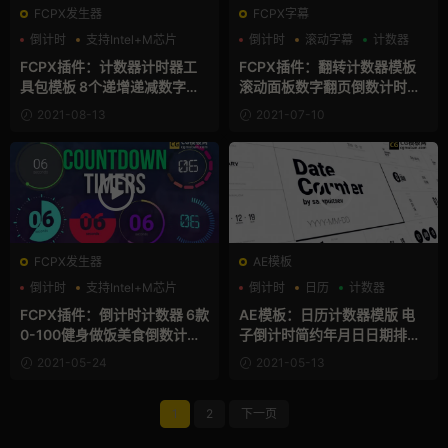
FCPX发生器
FCPX字幕
倒计时
支持Intel+M芯片
倒计时
滚动字幕
计数器
计数器
FCPX插件：计数器计时器工
FCPX插件：翻转计数器模板
具包模板 8个递增递减数字单
滚动面板数字翻页倒数计时动
词百分比插件 Counter Timer
画创建器 Flip Counter Creat
2021-08-13
2021-07-10
Toolkit
or
FCPX发生器
AE模板
倒计时
支持Intel+M芯片
倒计时
日历
计数器
美食
FCPX插件：倒计时计数器 6款
AE模板：日历计数器模版 电
0-100健身做饭美食倒数计秒
子倒计时简约年月日日期排版
视频FCPX模板 Countdown T
标题视频Ae模板 Date Counte
2021-05-24
2021-05-13
imer Toolkit
r
1
2
下一页