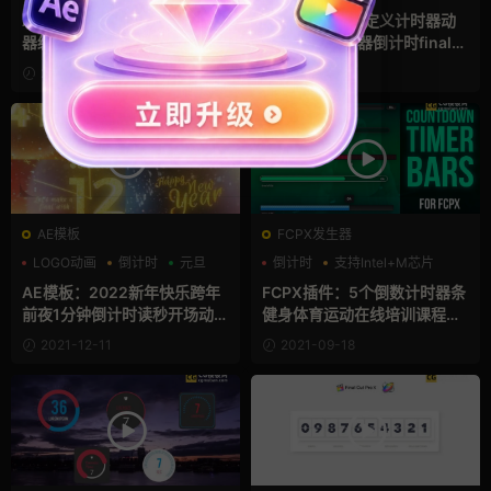
文字动画
AE模板：30+加载进度条计数
FCPX插件：自定义计时器动
器缓冲动画列表百分比信息图
画 时分秒计数器倒计时finalc
表AE模板 Loaders, Spinners
utpro插件 Counter Timers T
2022-02-13
2022-01-09
& Progress Bars Pack
oolkit
AE模板
FCPX发生器
LOGO动画
倒计时
元旦
倒计时
支持Intel+M芯片
计数器
AE模板：2022新年快乐跨年
FCPX插件：5个倒数计时器条
前夜1分钟倒计时读秒开场动画
健身体育运动在线培训课程计
模板 New Year Countdown
数讲解动画FCPX模板 Countd
2021-12-11
2021-09-18
2022
own Timer Bars