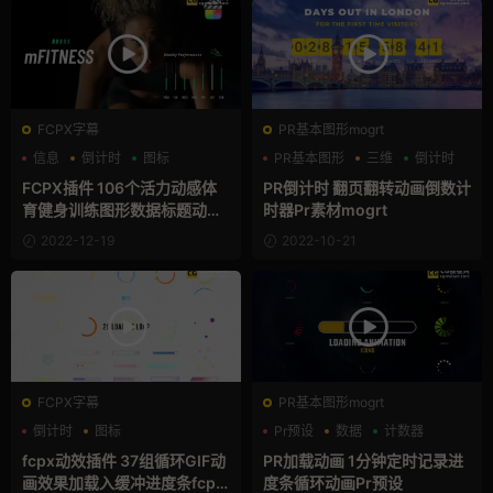
FCPX字幕
PR基本图形mogrt
信息
倒计时
图标
PR基本图形
三维
倒计时
FCPX插件 106个活力动感体
PR倒计时 翻页翻转动画倒数计
育健身训练图形数据标题动画
时器Pr素材mogrt
mFitness
2022-12-19
2022-10-21
FCPX字幕
PR基本图形mogrt
倒计时
图标
Pr预设
数据
计数器
支持Intel+M芯片
fcpx动效插件 37组循环GIF动
PR加载动画 1分钟定时记录进
画效果加载入缓冲进度条fcpx
度条循环动画Pr预设