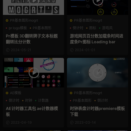
PR基本图形mogrt
PR基本图形mogrt
pr logo模板
PR基本图形
倒计时
图标
游戏风
三维
Pr模板 3D翻转牌子文本标题
游戏网页百分数加载条时间进
翻转比分计数
度条Pr图标 Loading bar
2024-05-21
2024-01-01
AE模板
PR基本图形mogrt
倒计时
时钟
计数器
PR基本图形
倒计时
计数器
AE计时器工具包 ae计数器模
时钟表盘计时器premiere模板
板
下载
2023-04-19
2023-03-14