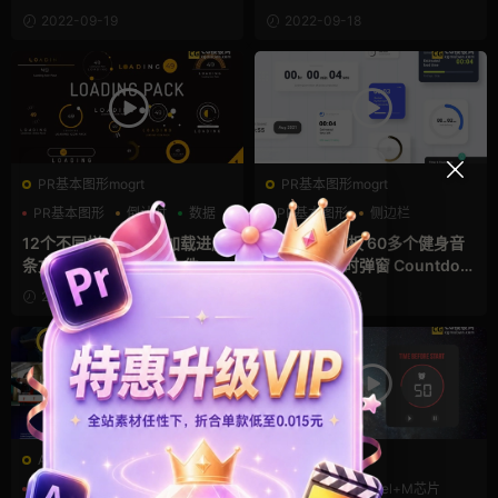
素材 Loading bar
2022-09-19
2022-09-18
PR基本图形mogrt
PR基本图形mogrt
PR基本图形
倒计时
数据
PR基本图形
侧边栏
倒计时
12个不同样式的等待加载进度
PR计数器模板 60多个健身音
条文字动画设计AE源文件
乐时间倒计时弹窗 Countdow
ns and Timers Pack
2022-08-25
2022-02-28
AE模板
FCPX发生器
HUD
信息
全息素材
倒计时
支持Intel+M芯片