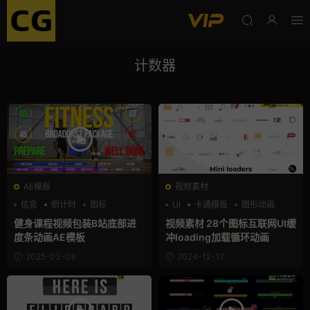
计数器
AE模板
视频素材
信息
倒计时
图标
UI
卡通模板
图形动画
健身课程视频包装B站底部进
视频素材 28个图标互联网UI缓
度条动画AE模板
冲loading加载循环动画
2025-03-08
2024-12-12