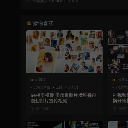
FCPX模板Colorful Mir Trailer
猜你喜欢
AE模板
PR基本
LOGO动画
三维
幻灯片
PR基本
ae相册模板 多场景照片墙堆叠画
Pr视频
廊幻灯片宣传视频
换开场
板
15小时前
2天前