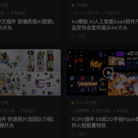
发生器
AE模板
动画
商务模板
AI
产品介绍
产品宣传
el+M芯片
中文插件 玻璃质感AI搜索L
Ae模板 AI人工智能SaaS软件
示片头
品发布会宣传展示4K片头
1周前
发生器
FCPX发生器
产品介绍
产品宣传
卡通模板
图形动画
手绘风
X插件 快速照片流团队介绍L
FCPX插件 58组2D手绘Flash
视频片头
炸火焰能量特效
2周前