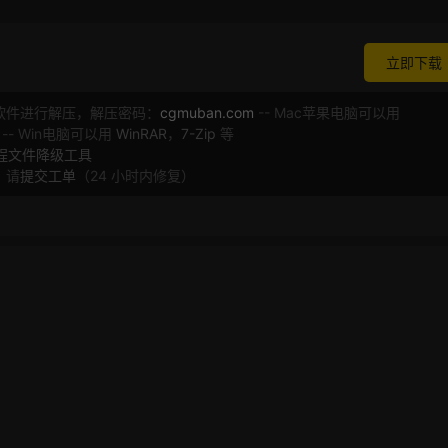
立即下载
软件进行解压，解压密码：
cgmuban.com
-- Mac苹果电脑可以用
 -- Win电脑可以用
WinRAR
，
7-Zip
等
工程文件降级工具
，请
提交工单
（24 小时内修复）