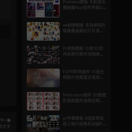
Premiere模板 手机音乐
播放器App软件界面UI
进度条动画视频样机pr
模版
ae相册模板 多场景照片
墙堆叠画廊幻灯片宣传
视频
Pr视频模板 10款3D空
间多屏切换开场相册视
频展示照片墙pr模板
FCPX转场插件 15组光
效胶片划痕复古视频过
渡
finalcutpro插件 20款图
形笔刷圆形视频边框遮
罩fcpx片头插件
pr字幕模板 9组胶带贴
下一篇
纸人物介绍角标动画PR
题文字
模版