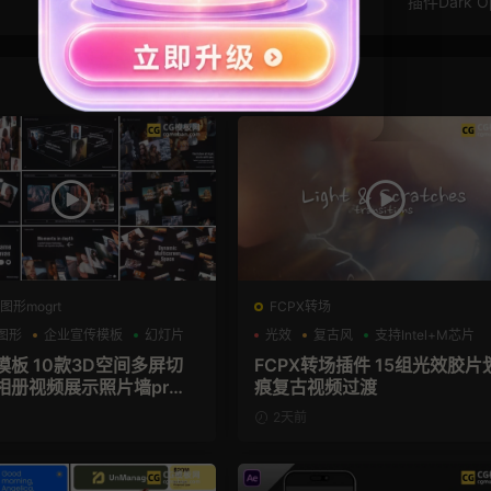
插件Dark O
图形mogrt
FCPX转场
图形
企业宣传模板
幻灯片
光效
复古风
支持Intel+M芯片
模板 10款3D空间多屏切
FCPX转场插件 15组光效胶片
相册视频展示照片墙pr模
痕复古视频过渡
2天前