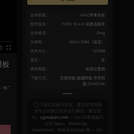
支持系统：
MAC苹果系统
软件版本：
FCPX 10.4.6 或更高版本
文件格式：
Dmg
分辨率：
1920×1080（高清）
文件大小：
107MB
音乐：
无
模板
使用帮助：
安装位置图
下载方式：
百度网盘,城通网盘,夸克网
盘,OneDrive
推广
①下载后如解压失败，建议您使用相
对专业的解压软件进行解压，解压密
码：
cgmuban.com
-- Mac苹果电脑可
以用
Keka
，
BetterZip
，
Unarchiver
，
RAR Extractor
等 -- Win