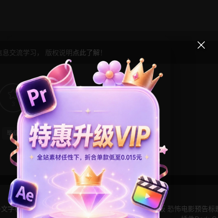
信息交流学习， 版权说明
点此了解
！
3
0
毕业模板
照片展示
电子相册
视频开场
子文字标题
FCPX插件：暗黑恐怖风格燃烧火焰相册模板 恐怖电影预告标