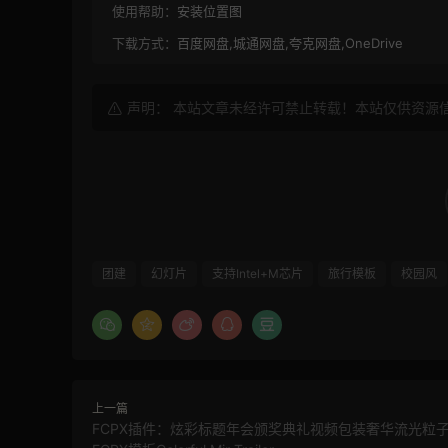
使用帮助：
安装位置图
下载方式：
百度网盘,城通网盘,夸克网盘,OneDrive
声明： 本站文章未经许可禁止转载！本站仅供资源
团建
幻灯片
支持Intel+M芯片
旅行模板
校园风
上一篇
FCPX插件：炫彩标题年会颁奖典礼视频包装奢华流光粒