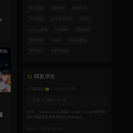
电子相册
竖屏模板
视频开场
转场模板
企业宣传模板
手绘风
产
pr logo模板
MG动画
动态海报
潮流模板
大标题
科技风模板
照片展示
电影风模板
网友评论
CG模板网
• 2026-07-05
这是 33 格的 LUT 包
来源：
Canon LUTs 佳能C-Log2 C-Log3转阿莱
爆
胶片色彩商业调色预设包 Phantom
Ryun • 2026-07-04