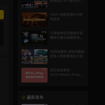
影标题片头片尾fcpx插
件
1900+电影氛围SFX转
场音效
12种放映机切换照片轮
播放大展示画面转场动
画AE模板
AE转场模板 拼贴风撕纸
定格人物抠像描边过渡
音乐音效素材：
3000+Motion Array 影
片配乐音效素材库
最新发布