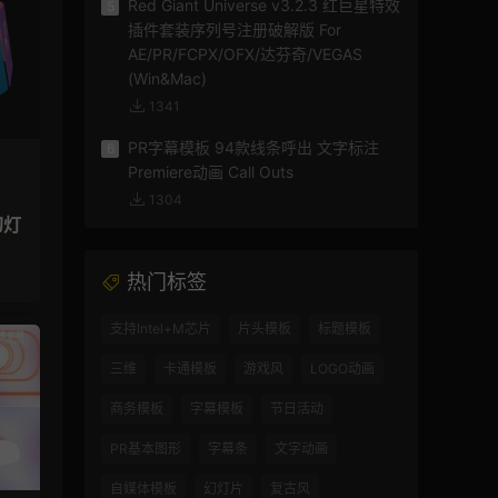
Red Giant Universe v3.2.3 红巨星特效
5
插件套装序列号注册破解版 For
AE/PR/FCPX/OFX/达芬奇/VEGAS
(Win&Mac)
1341
PR字幕模板 94款线条呼出 文字标注
6
Premiere动画 Call Outs
1304
幻灯
热门标签
支持Intel+M芯片
片头模板
标题模板
三维
卡通模板
游戏风
LOGO动画
商务模板
字幕模板
节日活动
PR基本图形
字幕条
文字动画
自媒体模板
幻灯片
复古风