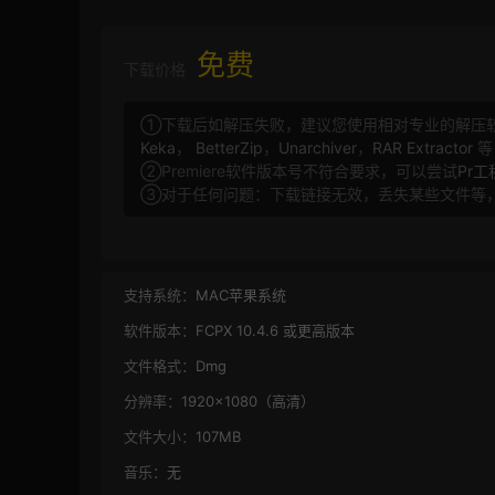
免费
下载价格
①下载后如解压失败，建议您使用相对专业的解压
Keka
，
BetterZip
，
Unarchiver
，
RAR Extractor
等
②Premiere软件版本号不符合要求，可以尝试
Pr
③对于任何问题：下载链接无效，丢失某些文件等
支持系统：
MAC苹果系统
软件版本：
FCPX 10.4.6 或更高版本
文件格式：
Dmg
分辨率：
1920×1080（高清）
文件大小：
107MB
音乐：
无