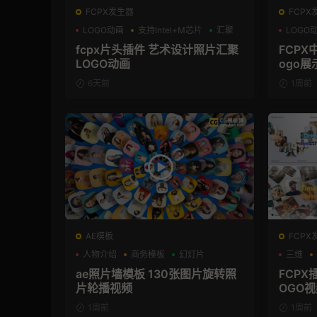
FCPX发生器
FCPX
LOGO动画
支持Intel+M芯片
汇聚
LOGO
支持Int
fcpx片头插件 艺术设计照片汇聚
FCPX
LOGO动画
ogo展
6天前
1周前
AE模板
FCPX
人物介绍
商务模板
幻灯片
三维
ae照片墙模板 130张图片旋转照
FCP
片轮播视频
OGO
1周前
1周前