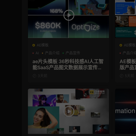
AE模板
AE模板
AI
产品介绍
产品宣传
产品介
ae片头模板 36秒科技感AI人工智
AE模
能SaaS产品图文数据展示宣传视
版产品
频AE模板
3天前
5天前