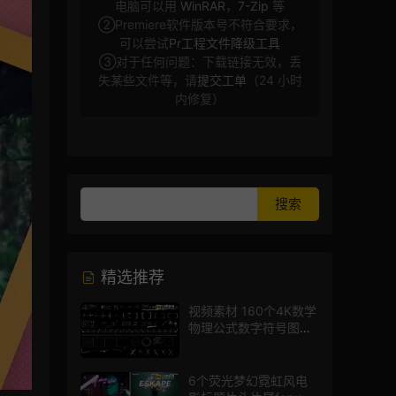
电脑可以用
WinRAR
，
7-Zip
等
②Premiere软件版本号不符合要求，
可以尝试
Pr工程文件降级工具
③对于任何问题：下载链接无效，丢
失某些文件等，请
提交工单
（24 小时
内修复）
精选推荐
视频素材 160个4K数学
物理公式数字符号图标
mg图形动画
6个荧光梦幻霓虹风电