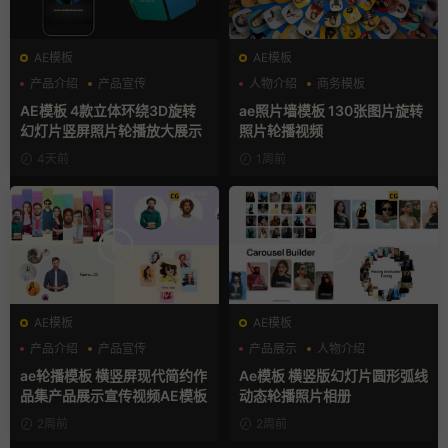
AE模板
AE模板
产品介绍
产品宣传
人物介绍
商务模板
产品展示
幻灯片
AE模板 4款立体环绕3D旋转
ae照片墙模板 130张图片旋转
幻灯片竖屏照片轮播放大展示
照片轮播视频
4天前
1周前
AE模板
AE模板
产品介绍
产品宣传
产品展示
人物介绍
产品展示
团队介绍
ae轮播模板 横竖屏现代简约作
Ae模板 横竖版幻灯片圆形弧线
品集产品展示宣传视频AE模板
动态轮播照片相册
2周前
2周前