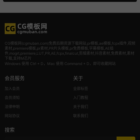
CG模板网(cgmuban.com)免费后期资源下载网站,pr模板,ae模板,fcpx插件,视频
素材
,premiere模板,pr素材,PR片头模板,pr免费模板,字幕模板,AE插
件,mogrt,premiere,LUT,PR,AE,fcpx,finalcut,剪辑素材,抖音素材,免费素材,素材
下载,支持M芯片
Windows 使用 Ctrl + D，Mac 使用 Command + D，即可收藏网站
会员服务
关于
加入会员
全部标签
会员须知
入门教程
法律申明
关于我们
网站协议
联系我们
搜索