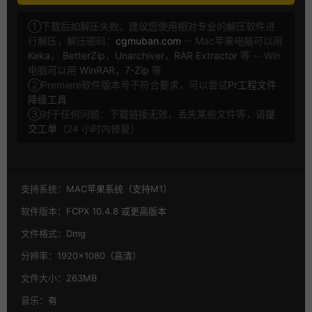
①下载后如解压失败，建议您使用相对专业的解压软件进
行解压，解压密码：
cgmuban.com
-- Mac苹果电脑可以用
Keka
，
BetterZip
，
Unarchiver
，
RAR Extractor
等 -- Win
电脑可以用
WinRAR
，
7-Zip
等
②Premiere软件版本号不符合要求，可以尝试
Pr工程文件
降级工具
③对于任何问题：下载链接无效，丢失某些文件等，请
提
交工单
（24 小时内修复）
支持系统：
MAC苹果系统（支持M1）
软件版本：
FCPX 10.4.8 或更高版本
文件格式：
Dmg
分辨率：
1920×1080（高清）
文件大小：
263MB
音乐：
有