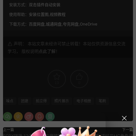
安装方式：
双击插件自动安装
使用帮助：
安装位置图,视频教程
下载方式：
百度网盘,城通网盘,夸克网盘,OneDrive
声明： 本站文章未经许可禁止转载！本站仅供资源信息交流
学习， 版权说明
点此了解
！
13
0
噪点
团建
拍立得
照片展示
电子相册
笔刷
上一篇
下一篇
FCPX转场 12个商务简约磨玻璃文
AE卡通人物模板 讲解员MG角色动