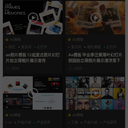
AE模板
AE模板
回忆
复古风
幻灯片
复古风
婚礼模板
幻灯片
ae照片模板 12组复古胶片幻灯
Ae模板 毕业季泛黄落叶幻灯片
片拍立得图片展示宣传
校园拍立得照片展示漂浮落下
2周前
4周前
AE模板
AE模板
AI
产品介绍
产品宣传
三维
产品介绍
产品宣传