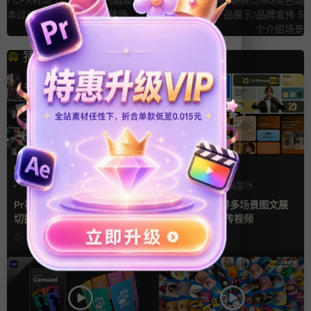
本过渡镜头切换finalcut转场
画公司介绍/产品展示/品牌宣传 5
个介绍场景
猜你喜欢
PR基本图形mogrt
AE模板
PR基本图形
企业宣传模板
产品介绍
产品宣传
幻灯片
产品展示
Pr视频模板 10款3D空间多屏
AE模板 横竖屏多场景图文展
切换开场相册视频展示照片墙
示排版产品宣传视频
pr模板
5小时前
3天前