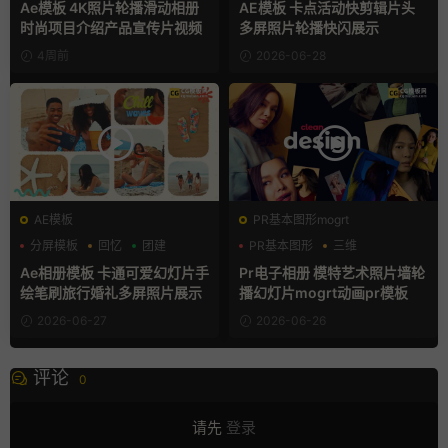
Ae模板 4K照片轮播滑动相册
AE模板 卡点活动快剪辑片头
时尚项目介绍产品宣传片视频
多屏照片轮播快闪展示
4周前
2026-06-28
AE模板
PR基本图形mogrt
分屏模板
回忆
团建
PR基本图形
三维
产品介绍
Ae相册模板 卡通可爱幻灯片手
Pr电子相册 模特艺术照片墙轮
绘笔刷旅行婚礼多屏照片展示
播幻灯片mogrt动画pr模板
2026-06-27
2026-06-26
评论
0
请先
登录